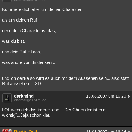
Besucht
Teilgenommen
Alle
Neue
Geschlossen
Kümmere dich eher um deinen Charakter,
Lesenswert
Schlüsselwörter
als um deinen Ruf
denn dein Charakter ist das,
was du bist,
und dein Ruf ist das,
was andre von dir denken...
und ich denke so wird es auch mit dem Aussehen sein... also statt
Ruf aussehen ... XD
darkmind
13.08.2007 um 16:20
ehemaliges Mitglied
LOL wenn ich das immer lese..."Der Charakter ist mir
wichtig"...Jaja schon klar...
Death_Doll
13.08.2007 um 16:24