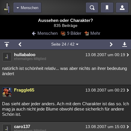
Menschen
Bereiche
Aussehen oder Charakter?
835 Beiträge
Echtzeit
Diskussionen
Blogs
Videos
Statistiken
Menschen
9 Bilder
Mehr
Chat
Wiki
Neuigkeiten
3
Seite
24
/ 42
meine Rubriken
hullabaloo
13.08.2007 um 00:19
Menschen
Wissenschaft
Politik
Mystery
Kriminalfälle
ehemaliges Mitglied
Spiritualität
Verschwörungen
Technologie
Ufologie
natürlich ist schönheit relativ... was aber nichts an ihrer bedeutung
ändert
Natur
Umfragen
Unterhaltung
weitere Rubriken
Fraggle65
13.08.2007 um 00:23
Philosophie
Träume
Orte
Esoterik
Literatur
Das sieht aber jeder anders. Ach mit dem Charakter ist das so. Ich
Astronomie
Helpdesk
Gruppen
Gaming
Filme
mag ja auch nicht jede Blume obwohl diese sicherlich für andere
Schön ist.
Musik
Clash
Verbesserungen
Allmystery
English
caro137
13.08.2007 um 15:03
Übersichten
ehemaliges Mitglied