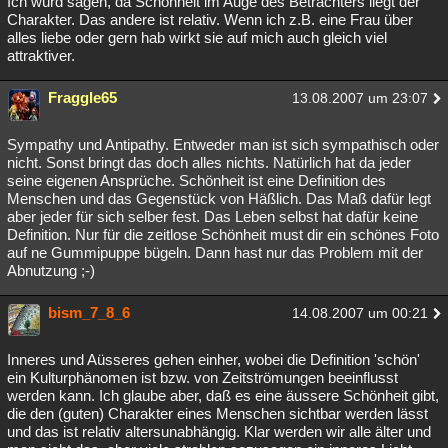
Ich würd sagen, da Schönheit im Auge des Betrachters liegt der
Charakter. Das andere ist relativ. Wenn ich z.B. eine Frau über
alles liebe oder gern hab wirkt sie auf mich auch gleich viel
attraktiver.
Fraggle65
13.08.2007 um 23:07
Sympathy und Antipathy. Entweder man ist sich sympathisch oder
nicht. Sonst bringt das doch alles nichts. Natürlich hat da jeder
seine eigenen Ansprüche. Schönheit ist eine Definition des
Menschen und das Gegenstück von Häßlich. Das Maß dafür legt
aber jeder für sich selber fest. Das Leben selbst hat dafür keine
Definition. Nur für die zeitlose Schönheit must dir ein schönes Foto
auf ne Gummipuppe bügeln. Dann hast nur das Problem mit der
Abnutzung ;-)
bism_7_8_6
14.08.2007 um 00:21
Inneres und Aüsseres gehen einher, wobei die Definition 'schön'
ein Kulturphänomen ist bzw. von Zeitströmungen beeinflusst
werden kann. Ich glaube aber, daß es eine äussere Schönheit gibt,
die den (guten) Charakter eines Menschen sichtbar werden lässt
und das ist relativ altersunabhängig. Klar werden wir alle älter und