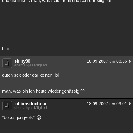
und die 5 ist ... man, was seid ihr alt und schrumpelig! lol
hihi
shiny80
18.09.2007 um 08:55
ehemaliges Mitglied
guten sex oder gar keinen! lol
man, was bin ich heute wieder gehässig!^^
ichbinsdochnur
18.09.2007 um 09:01
ehemaliges Mitglied
*böses jungvolk*