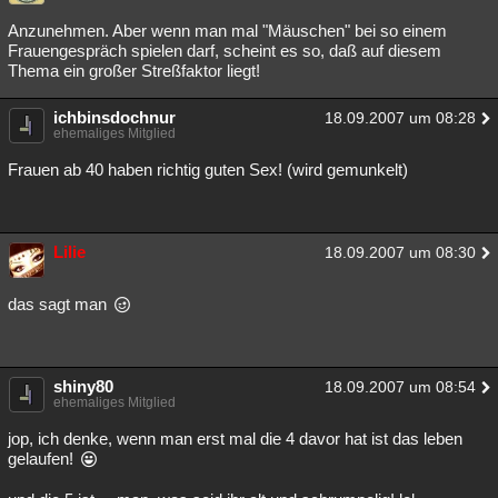
Besucht
Teilgenommen
Alle
Neue
Geschlossen
Anzunehmen. Aber wenn man mal "Mäuschen" bei so einem
Frauengespräch spielen darf, scheint es so, daß auf diesem
Lesenswert
Schlüsselwörter
Thema ein großer Streßfaktor liegt!
ichbinsdochnur
18.09.2007 um 08:28
ehemaliges Mitglied
Frauen ab 40 haben richtig guten Sex! (wird gemunkelt)
Lilie
18.09.2007 um 08:30
das sagt man
shiny80
18.09.2007 um 08:54
ehemaliges Mitglied
jop, ich denke, wenn man erst mal die 4 davor hat ist das leben
gelaufen!