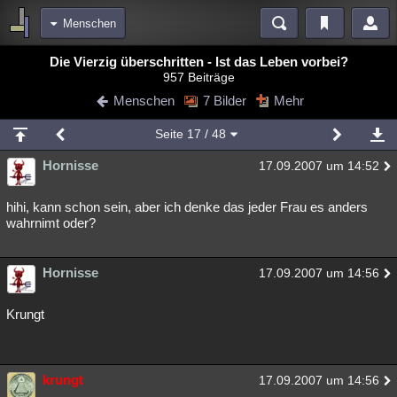
Menschen
Bereiche
Die Vierzig überschritten - Ist das Leben vorbei?
957 Beiträge
Echtzeit
Diskussionen
Blogs
Videos
Statistiken
Menschen
7 Bilder
Mehr
Chat
Wiki
Neuigkeiten
Seite
17
/ 48
meine Rubriken
Hornisse
17.09.2007 um 14:52
Menschen
Wissenschaft
Politik
Mystery
Kriminalfälle
Spiritualität
Verschwörungen
Technologie
Ufologie
hihi, kann schon sein, aber ich denke das jeder Frau es anders
wahrnimt oder?
Natur
Umfragen
Unterhaltung
weitere Rubriken
Hornisse
17.09.2007 um 14:56
Philosophie
Träume
Orte
Esoterik
Literatur
Krungt
Astronomie
Helpdesk
Gruppen
Gaming
Filme
Musik
Clash
Verbesserungen
Allmystery
English
krungt
17.09.2007 um 14:56
Übersichten