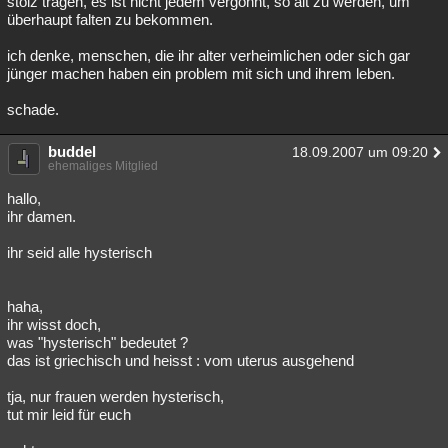
stolz tragen, es ist nicht jedem vergönnt, so alt zu werden, um
überhaupt falten zu bekommen.
ich denke, menschen, die ihr alter verheimlichen oder sich gar
jünger machen haben ein problem mit sich und ihrem leben.
schade.
buddel
18.09.2007 um 09:20
ehemaliges Mitglied
hallo,
ihr damen.
ihr seid alle hysterisch
haha,
ihr wisst doch,
was "hysterisch" bedeutet ?
das ist griechisch und heisst : vom uterus ausgehend
tja, nur frauen werden hysterisch,
tut mir leid für euch