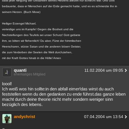
dass jede Neigung der Gedanken seines Herzens allezeit nur schlecht war. Und Gott
bedauerte, dass er Menschen auf der Erde gemacht hatte, und es es schmerzte ihn in
seinem Herzen. (Buch Mose)
Heiliger Erzengel Michael,
verteidige uns im Kampfe! Gegen die Bosheit und die
Nachstellungen des Teufels sei unser Schutz! Gott gebiete
ihm, so bitten wir flehentlich! Du aber, Fürst der himmlischen
Heerscharen, stürze Satan und die anderen bösen Geister,
die zum Verderben der Seelen die Welt durchziehen,
mit der Kraft Gottes hinab in die Hölle! Amen
quanti
11.02.2004 um 09:05
ehemaliges Mitglied
loool!
Ich weiß wos hin sollte:in den abfall eimer!das wirst du auch
feststellen wenn du den gedanken zu ende führst.das ganze leben
macht durch deine theorie nicht mehr sondern weniger sinn
bezüglich des lebens.
andychrist
07.04.2004 um 13:54