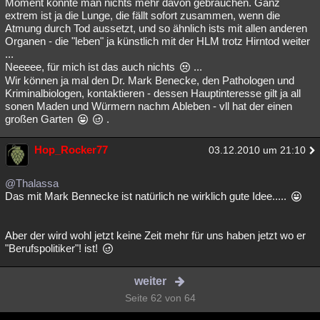
Moment könnte man nichts mehr davon gebrauchen. Ganz
extrem ist ja die Lunge, die fällt sofort zusammen, wenn die
Atmung durch Tod aussetzt, und so ähnlich ists mit allen anderen
Organen - die "leben" ja künstlich mit der HLM trotz Hirntod weiter
...
Neeeee, für mich ist das auch nichts
...
Wir können ja mal den Dr. Mark Benecke, den Pathologen und
Kriminalbiologen, kontaktieren - dessen Hauptinteresse gilt ja all
sonen Maden und Würmern nachm Ableben - vll hat der einen
großen Garten
.
Hop_Rocker77
03.12.2010 um 21:10
@Thalassa
Das mit Mark Bennecke ist natürlich ne wirklich gute Idee.....
Aber der wird wohl jetzt keine Zeit mehr für uns haben jetzt wo er
"Berufspolitiker"! ist!
weiter
Seite 62 von 64