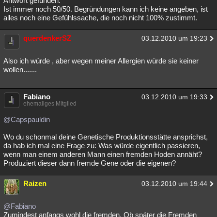
Antwort gefunden.
Ist immer noch 50/50. Begründungen kann ich keine angeben, ist
Besucht
Teilgenommen
Alle
Neue
Geschlossen
alles noch eine Gefühlssache, die noch nicht 100% zustimmt.
Lesenswert
Schlüsselwörter
querdenkerSZ
03.12.2010 um 19:23
Also ich würde , aber wegen meiner Allergien würde sie keiner
wollen.......
Fabiano
03.12.2010 um 19:33
ehemaliges Mitglied
@Capspauldin
Wo du schonmal deine Genetische Produktionsstätte ansprichst,
da hab ich mal eine Frage zu: Was würde eigentlich passieren,
wenn man einem anderen Mann einen fremden Hoden annäht?
Produziert dieser dann fremde Gene oder die eigenen?
Raizen
03.12.2010 um 19:44
@Fabiano
Zumindest anfangs wohl die fremden. Ob später die Fremden