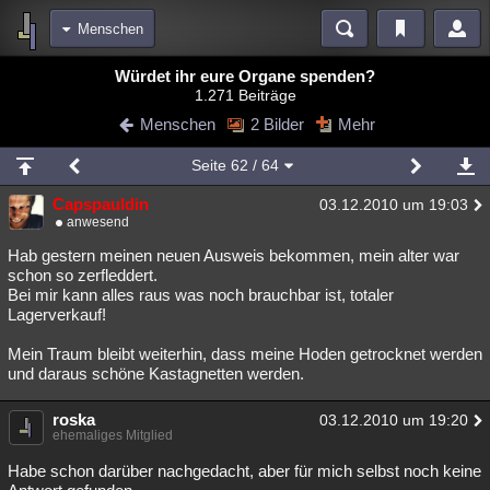
Menschen
Bereiche
Würdet ihr eure Organe spenden?
1.271 Beiträge
Echtzeit
Diskussionen
Blogs
Videos
Statistiken
Menschen
2 Bilder
Mehr
Chat
Wiki
Neuigkeiten
Seite
62
/ 64
meine Rubriken
Capspauldin
03.12.2010 um 19:03
Menschen
Wissenschaft
Politik
Mystery
Kriminalfälle
anwesend
Spiritualität
Verschwörungen
Technologie
Ufologie
Hab gestern meinen neuen Ausweis bekommen, mein alter war
schon so zerfleddert.
Bei mir kann alles raus was noch brauchbar ist, totaler
Natur
Umfragen
Unterhaltung
Lagerverkauf!
weitere Rubriken
Mein Traum bleibt weiterhin, dass meine Hoden getrocknet werden
Philosophie
Träume
Orte
Esoterik
Literatur
und daraus schöne Kastagnetten werden.
Astronomie
Helpdesk
Gruppen
Gaming
Filme
roska
03.12.2010 um 19:20
ehemaliges Mitglied
Musik
Clash
Verbesserungen
Allmystery
English
Habe schon darüber nachgedacht, aber für mich selbst noch keine
Übersichten