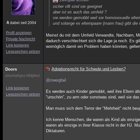
zwergfail schrieb:
sicher vllt sind sie geeignet
aber ist es auch das umfeld ?
sie werden gemobbt weil sie homosexuelle elte
dabei seit 2004
und solange es elternpaare (mann frau) gibt di
Profil anzeigen
Meinst du mit dem Umfeld Verwandte, Nachbarn, Mit
Private Nachricht
dadurch verschlechtert sich die Lage ja noch. Es g
Link kopieren
womöglich damit ein Problem haben könnten, gelten 
Lesezeichen setzen
Adoptionsrecht für Schwule und Lesben?
Doors
ehemaliges Mitglied
@zwergfail
Link kopieren
Es werden auch Kinder gemobbt, weil ihre Eltern äl
Lesezeichen setzen
"unschön", zu arm oder sonstwas sind, weil sie das
Man muss sich dem Terror der "Mehrheit" nicht beu
Ich kenne Menschen, die waren als Kind als einzige 
waren als einzige in ihrer Klasse nicht in der HJ. 
Diktaturen.