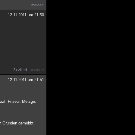
melden
12.11.2011 um 21:50
2x zitiert
melden
12.11.2011 um 21:51
Arzt, Friseur, Metzge,
ren Gründen gemobbt