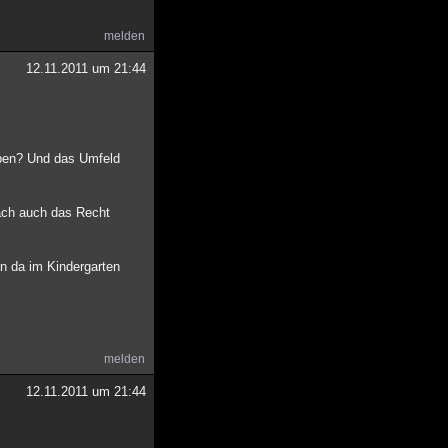
melden
12.11.2011 um 21:44
eben? Und das Umfeld
ach auch das Recht
an da im Kindergarten
melden
12.11.2011 um 21:44