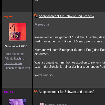
Adoptionsrecht für Schwule und Lesben?
myself
@zwergfail
Wieso werden sie gemobbt? Bist Du Dir sicher, das
wird man sicher nicht ändern können, wenn man an we
dabei seit 2006
Niemand will dem Elternpaar (Mann + Frau) das Re
Profil anzeigen
einräumen.
Private Nachricht
Was ist eigentliuch mit homosexuellen Erziehern, d
Link kopieren
bzw in der Schule 'Ist einer der hier arbeitenden P
Lesezeichen setzen
Werte und so.
Adoptionsrecht für Schwule und Lesben?
Pallas