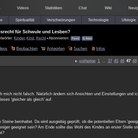
s
Videos
Statistiken
Chat
Wiki
Neuig
le
Spiritualität
Verschwörungen
Technologie
Ufologie
srecht für Schwule und Lesben?
lwörter:
Kinder
,
Kind
,
Recht
▪ Abonnieren:
Feed
E-Mail
deos
Beobachten
Antworten
Suchen
Infos
vorherige
1
...
37
45
46
47
48
h mich nicht falsch. Natürlich ändern sich Ansichten und Einstellungen und ic
ses 'gleicher als gleich' auf.
 Steine beinhaltet. Da wird ausgiebig geprüft, ob die potentiellen Eltern 'geeig
niger geeignet sein? Am Ende sollte das Wohl des Kindes an erster Stelle s
ot?