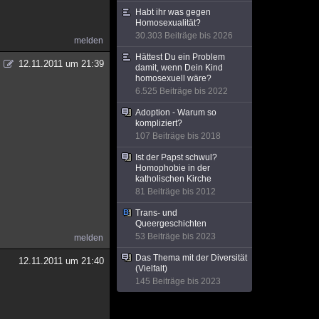
Habt ihr was gegen
Homosexualität?
30.303 Beiträge bis 2026
melden
Hättest Du ein Problem
12.11.2011 um 21:39
damit, wenn Dein Kind
homosexuell wäre?
6.525 Beiträge bis 2022
Adoption - Warum so
kompliziert?
107 Beiträge bis 2018
Ist der Papst schwul?
Homophobie in der
katholischen Kirche
81 Beiträge bis 2012
Trans- und
Queergeschichten
53 Beiträge bis 2023
melden
Das Thema mit der Diversität
12.11.2011 um 21:40
(Vielfalt)
145 Beiträge bis 2023