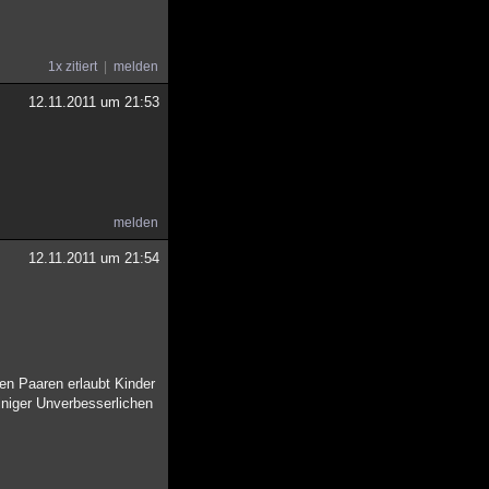
1x zitiert
melden
12.11.2011 um 21:53
melden
12.11.2011 um 21:54
en Paaren erlaubt Kinder
einiger Unverbesserlichen