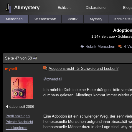
Allmystery
Echtzeit
Diskussionen
Blog
Menschen
Wissenschaft
Politik
Mystery
Kriminalfäl
Adoption
1.147 Beiträge
▪ Schlüsse
Rubrik Menschen
4 Vi
Seite 47 von 58
Adoptionsrecht für Schwule und Lesben?
myself
@zwergfail
Ich möchte Dich in keine Ecke drängen, bitte verste
durchaus gelesen. Allerdings kommt immer wieder die
dabei seit 2006
Profil anzeigen
Eine Adoption ist ein schwieriger Weg, der sehr viele
homosexuelle Menschen aufgrund ihrer Sexualiät we
Private Nachricht
homosexuelle Männer dazu in der Lage sind: why n
Link kopieren