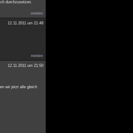
sich durchzusetzen.
melden
12.11.2011 um 21:48
melden
12.11.2011 um 21:50
wir jetzt alle gleich