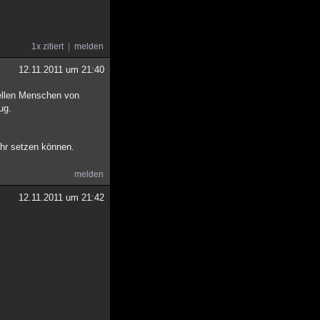
1x zitiert
melden
12.11.2011 um 21:40
uellen Menschen von
ug.
Wehr setzen können.
melden
12.11.2011 um 21:42