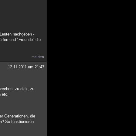
 Leuten nachgeben -
ürfen und "Freunde" die
melden
12.11.2011 um 21:47
prechen, zu dick, zu
 etc.
er Generationen, die
n? So funktionieren