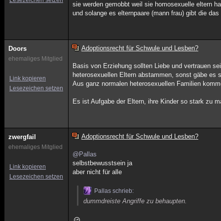
Lesezeichen setzen
sie werden gemobbt weil sie homosexuelle eltern h
und solange es elternpaare (mann frau) gibt die da
Adoptionsrecht für Schwule und Lesben?
Doors
ehemaliges Mitglied
Basis von Erziehung sollten Liebe und vertrauen se
heterosexuellen Eltern abstammen, sonst gäbe es s
Link kopieren
Aus ganz normalen heterosexuellen Familien kom
Lesezeichen setzen
Es ist Aufgabe der Eltern, ihre Kinder so stark zu 
Adoptionsrecht für Schwule und Lesben?
zwergfail
ehemaliges Mitglied
@Pallas
selbstbewusstsein ja
Link kopieren
aber nicht für alle
Lesezeichen setzen
Pallas schrieb:
dummdreiste Angriffe zu behaupten.