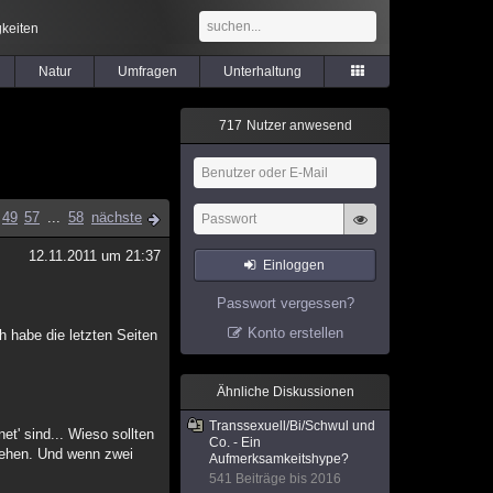
keiten
Natur
Umfragen
Unterhaltung
7
1
7
Nutzer anwesend
49
57
...
58
nächste
12.11.2011 um 21:37
Einloggen
Passwort vergessen?
Konto erstellen
h habe die letzten Seiten
Ähnliche Diskussionen
Transsexuell/Bi/Schwul und
net' sind... Wieso sollten
Co. - Ein
tehen. Und wenn zwei
Aufmerksamkeitshype?
541 Beiträge bis 2016