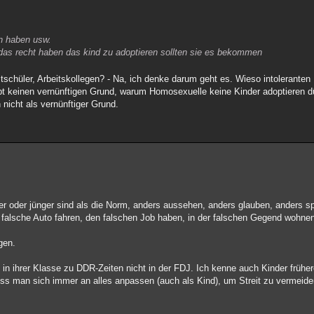
rn haben usw.
e das recht haben das kind zu adoptieren sollten sie es bekommen
schüler, Arbeitskollegen? - Na, ich denke darum geht es. Wieso intoleranten
ibt keinen vernünftigen Grund, warum Homosexuelle keine Kinder adoptieren d
nicht als vernünftiger Grund.
ter oder jünger sind als die Norm, anders aussehen, anders glauben, anders s
 falsche Auto fahren, den falschen Job haben, in der falschen Gegend wohnen
gen.
in ihrer Klasse zu DDR-Zeiten nicht in der FDJ. Ich kenne auch Kinder früher
Muss man sich immer an alles anpassen (auch als Kind), um Streit zu vermeide