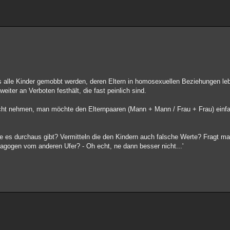
s alle Kinder gemobbt werden, deren Eltern in homosexuellen Beziehungen l
iter an Verboten festhält, die fast peinlich sind.
cht nehmen, man möchte den Elternpaaren (Mann + Mann / Frau + Frau) einf
ie es durchaus gibt? Vermitteln die den Kindern auch falsche Werte? Fragt m
ädagogen vom anderen Ufer? - Oh echt, ne dann besser nicht...'