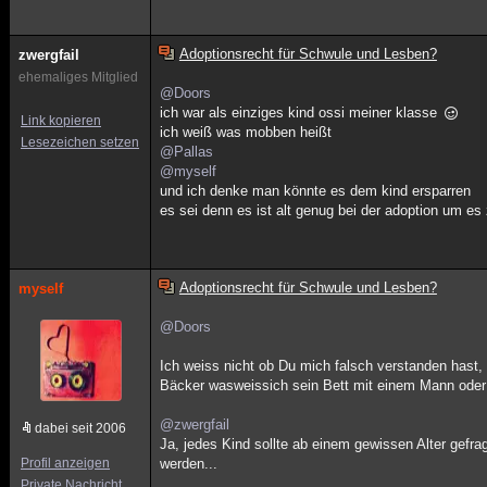
Adoptionsrecht für Schwule und Lesben?
zwergfail
ehemaliges Mitglied
@Doors
ich war als einziges kind ossi meiner klasse
Link kopieren
ich weiß was mobben heißt
Lesezeichen setzen
@Pallas
@myself
und ich denke man könnte es dem kind ersparren
es sei denn es ist alt genug bei der adoption um e
Adoptionsrecht für Schwule und Lesben?
myself
@Doors
Ich weiss nicht ob Du mich falsch verstanden hast, a
Bäcker wasweissich sein Bett mit einem Mann oder e
@zwergfail
dabei seit 2006
Ja, jedes Kind sollte ab einem gewissen Alter gefr
Profil anzeigen
werden...
Private Nachricht