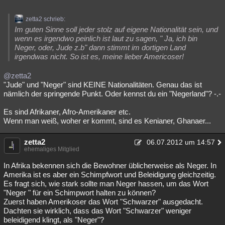
zetta2 schrieb:
Im guten Sinne soll jeder stolz auf eigene Nationalität sein, und
wenn es irgendwo peinlich ist laut zu sagen, " Ja, ich bin
Neger, oder, Jude z.b" dann stimmt im dortigen Land
irgendwas nicht. So ist es, meine lieber Americoser!
@zetta2
"Jude" und "Neger" sind KEINE Nationalitäten. Genau das ist
nämlich der springende Punkt. Oder kennst du ein "Negerland"? -.-
Es sind Afrikaner, Afro-Amerikaner etc.
Wenn man weiß, woher er kommt, sind es Kenianer, Ghanaer...
zetta2
06.07.2012 um 14:57
ehemaliges Mitglied
In Afrika bekennen sich die Bewohner üblicherweise als Neger. In
Amerika ist es aber ein Schimpfwort und Beleidigung gleichzeitig.
Es fragt sich, wie stark sollte man Neger hassen, um das Wort
"Neger " für ein Schimpwort halten zu können?
Zuerst haben Amerikoser das Wort "Schwarzer" ausgedacht.
Dachten sie wirklich, dass das Wort "Schwarzer" weniger
beleidigend klingt, als "Neger"?