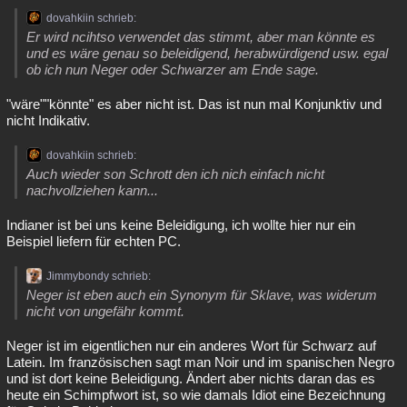
dovahkiin schrieb:
Besucht
Teilgenommen
Alle
Neue
Geschlossen
Er wird ncihtso verwendet das stimmt, aber man könnte es
und es wäre genau so beleidigend, herabwürdigend usw. egal
Lesenswert
Schlüsselwörter
ob ich nun Neger oder Schwarzer am Ende sage.
"wäre""könnte" es aber nicht ist. Das ist nun mal Konjunktiv und
nicht Indikativ.
dovahkiin schrieb:
Auch wieder son Schrott den ich nich einfach nicht
nachvollziehen kann...
Indianer ist bei uns keine Beleidigung, ich wollte hier nur ein
Beispiel liefern für echten PC.
Jimmybondy schrieb:
Neger ist eben auch ein Synonym für Sklave, was widerum
nicht von ungefähr kommt.
Neger ist im eigentlichen nur ein anderes Wort für Schwarz auf
Latein. Im französischen sagt man Noir und im spanischen Negro
und ist dort keine Beleidigung. Ändert aber nichts daran das es
heute ein Schimpfwort ist, so wie damals Idiot eine Bezeichnung