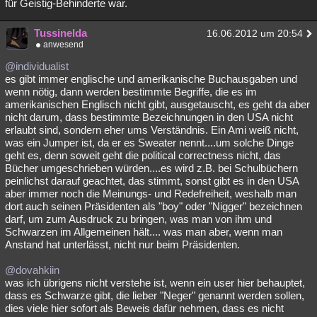
für Geistig-Behinderte war.
Tussinelda
16.06.2012 um 20:54
anwesend
@individualist
es gibt immer englische und amerikanische Buchausgaben und
wenn nötig, dann werden bestimmte Begriffe, die es im
amerikanischen Englisch nicht gibt, ausgetauscht, es geht da aber
nicht darum, dass bestimmte Bezeichnungen in den USA nicht
erlaubt sind, sondern eher ums Verständnis. Ein Ami weiß nicht,
was ein Jumper ist, da er es Sweater nennt....um solche Dinge
geht es, denn soweit geht die political correctness nicht, das
Bücher umgeschrieben würden....es wird z.B. bei Schulbüchern
peinlichst darauf geachtet, das stimmt, sonst gibt es in den USA
aber immer noch die Meinungs- und Redefreiheit, weshalb man
dort auch seinen Präsidenten als "boy" oder "Nigger" bezeichnen
darf, um zum Ausdruck zu bringen, was man von ihm und
Schwarzen im Allgemeinen hält.... was man aber, wenn man
Anstand hat unterlässt, nicht nur beim Präsidenten.
@dovahkiin
was ich übrigens nicht verstehe ist, wenn ein user hier behauptet,
dass es Schwarze gibt, die lieber "Neger" genannt werden sollen,
dies viele hier sofort als Beweis dafür nehmen, dass es nicht