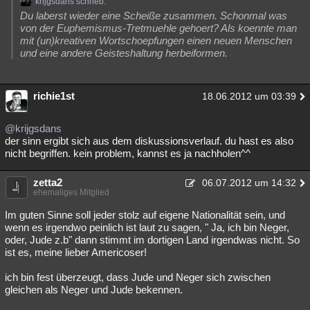
krijgsdans schrieb:
Du laberst wieder eine Scheiße zusammen. Schonmal was
von der Euphemismus-Tretmuehle gehoert? Als koennte man
mit (un)kreativen Wortschoepfungen einen neuen Menschen
und eine andere Geisteshaltung herbeiformen.
richie1st
18.06.2012 um 03:39
@krijgsdans
der sinn ergibt sich aus dem diskussionsverlauf. du hast es also
nicht begriffen. kein problem, kannst es ja nachholen^^
zetta2
06.07.2012 um 14:32
ehemaliges Mitglied
Im guten Sinne soll jeder stolz auf eigene Nationalität sein, und
wenn es irgendwo peinlich ist laut zu sagen, " Ja, ich bin Neger,
oder, Jude z.b" dann stimmt im dortigen Land irgendwas nicht. So
ist es, meine lieber Americoser!
ich bin fest überzeugt, dass Jude und Neger sich zwischen
gleichen als Neger und Jude bekennen.