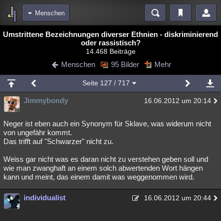
Menschen
Bereiche
Umstrittene Bezeichnungen diverser Ethnien - diskriminierend
oder rassistisch?
Echtzeit
Diskussionen
Blogs
Videos
Statistiken
14.468 Beiträge
Menschen
95 Bilder
Mehr
Chat
Wiki
Neuigkeiten
meine Rubriken
Seite
127
/ 717
Menschen
Wissenschaft
Politik
Mystery
Kriminalfälle
Jimmybondy
16.06.2012 um 20:14
Spiritualität
Verschwörungen
Technologie
Ufologie
Neger ist eben auch ein Synonym für Sklave, was widerum nicht
von ungefähr kommt.
Natur
Umfragen
Unterhaltung
Das trifft auf "Schwarzer" nicht zu.
weitere Rubriken
Weiss gar nicht was es daran nicht zu verstehen geben soll und
Philosophie
Träume
Orte
Esoterik
Literatur
wie man zwanghaft an einem solch abwertenden Wort hängen
kann und meint, das einem damit was weggenommen wird.
Astronomie
Helpdesk
Gruppen
Gaming
Filme
individualist
16.06.2012 um 20:44
Musik
Clash
Verbesserungen
Allmystery
English
Übersichten