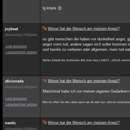
lg kitara
Wovor hat der Mensch am meisten Angst?
joybeat
ehemaliges Mitglied
es gibt menschen die haben vor dunkelheit angst, g
angst vorm tod, andere sagen sich soller kommen ic
Link kopieren
und familie zu verlieren oder allgemein, mein tod 
Lesezeichen setzen
WeNn EiNeM dIe ScHeIsSe BiS zUm HaLs StEhT...sOlLtE mAn
Wovor hat der Mensch am meisten Angst?
aficionada
ehemaliges Mitglied
Manchmal habe ich vor meinen eigenen Gedanken 
Link kopieren
Bist du offen für die Liebe kann sie dir weh tun, bist du verschl
Lesezeichen setzen
Wovor hat der Mensch am meisten Angst?
nautic
ehemaliges Mitglied