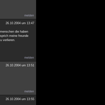
melden
26.10.2004 um 13:47
bt menschen die haben
 sprich meine freunde
u verlieren.
melden
26.10.2004 um 13:51
melden
26.10.2004 um 13:55