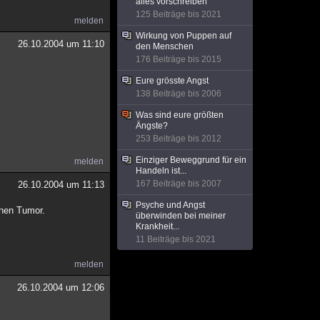
alles vorschreiben
125 Beiträge bis 2021
melden
Wirkung von Puppen auf
26.10.2004 um 11:10
den Menschen
176 Beiträge bis 2015
Eure grösste Angst
138 Beiträge bis 2006
Was sind eure größten
Ängste?
253 Beiträge bis 2012
Einziger Beweggrund für ein
melden
Handeln ist...
167 Beiträge bis 2007
26.10.2004 um 11:13
Psyche und Angst
inen Tumor.
überwinden bei meiner
Krankheit...
11 Beiträge bis 2021
melden
26.10.2004 um 12:06