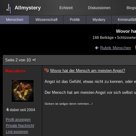
Allmystery
Echtzeit
Diskussionen
Blogs
Menschen
Wissenschaft
Politik
Mystery
Kriminalfäl
Wovor ha
188 Beiträge
▪ Schlüsselw
Rubrik Menschen
Seite 2 von 10
Wovor hat der Mensch am meisten Angst?
Maccabros
Angst ist das Gefühl, etwas nicht zu kennen, oder 
Der Mensch hat am meisten Angst vor sich selbst u
Geben ist seliger denn nehmen...!
dabei seit 2004
Profil anzeigen
Private Nachricht
Link kopieren