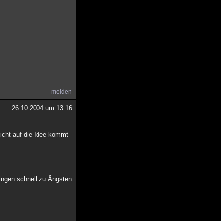
melden
26.10.2004 um 13:16
icht auf die Idee kommt
Dingen schnell zu Ängsten