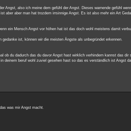
r der Angst, also ich meine dem gefühl der Angst. Dieses warnende gefühl wen
ist aber aber man hat trozdem irrsinnige Angst. Es ist also mehr ein Art Ged
e wenn ein Mensch Angst vor höhen hat ist das doch wohl meistens damit verbu
 gedanke ist, können wir die meisten Ängste als unbegründet erkennen.
al ob du dadurch das du davor Angst hast wirklich verhindern kannst das dir 
 in deinem beruf wohl zuviel gesehen hast so das es verständlich ist Angst d
a das was mir Angst macht.