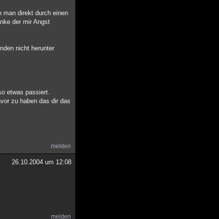
n man direkt durch einen
anke der mir Angst
nden nicht herunter
so etwas passiert.
avor zu haben das dir das
melden
26.10.2004 um 12:08
melden