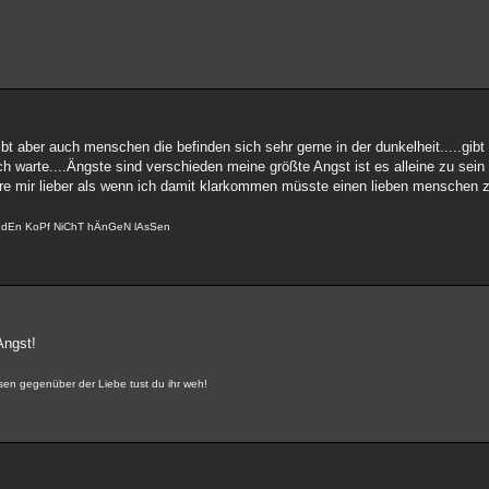
ibt aber auch menschen die befinden sich sehr gerne in der dunkelheit.....gi
h warte....Ängste sind verschieden meine größte Angst ist es alleine zu sein
wäre mir lieber als wenn ich damit klarkommen müsste einen lieben menschen z
N dEn KoPf NiChT hÄnGeN lAsSen
Angst!
ossen gegenüber der Liebe tust du ihr weh!