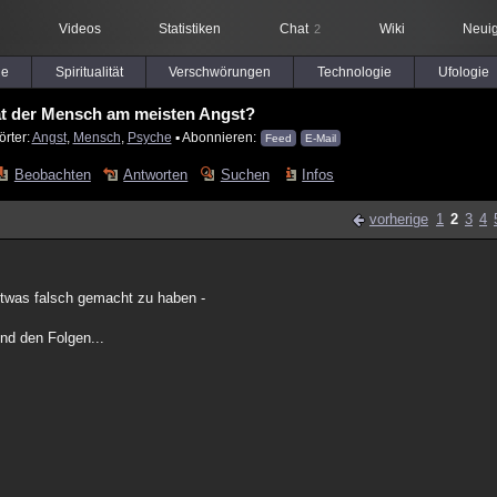
Videos
Statistiken
Chat
Wiki
Neuig
2
le
Spiritualität
Verschwörungen
Technologie
Ufologie
t der Mensch am meisten Angst?
örter:
Angst
,
Mensch
,
Psyche
▪ Abonnieren:
Feed
E-Mail
Beobachten
Antworten
Suchen
Infos
vorherige
1
2
3
4
etwas falsch gemacht zu haben -
nd den Folgen...