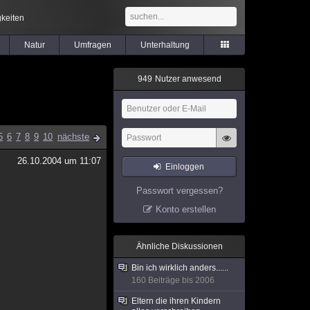
keiten
Natur
Umfragen
Unterhaltung
9
4
9
Nutzer anwesend
5
6
7
8
9
10
nächste
26.10.2004 um 11:07
Einloggen
Passwort vergessen?
Konto erstellen
Ähnliche Diskussionen
Bin ich wirklich anders......
160 Beiträge bis 2006
Eltern die ihren Kindern