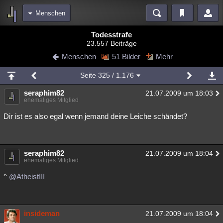
Menschen
Bereiche
Todesstrafe
23.557 Beiträge
Echtzeit
Diskussionen
Blogs
Videos
Statistiken
Menschen
51 Bilder
Mehr
Chat
Wiki
Neuigkeiten
2
Seite
325
/ 1.176
meine Rubriken
seraphim82
21.07.2009 um 18:03
Menschen
Wissenschaft
Politik
Mystery
Kriminalfälle
ehemaliges Mitglied
Spiritualität
Verschwörungen
Technologie
Ufologie
Dir ist es also egal wenn jemand deine Leiche schändet?
Natur
Umfragen
Unterhaltung
weitere Rubriken
seraphim82
21.07.2009 um 18:04
ehemaliges Mitglied
Philosophie
Träume
Orte
Esoterik
Literatur
^
@AtheistIII
Astronomie
Helpdesk
Gruppen
Gaming
Filme
Musik
Clash
Verbesserungen
Allmystery
English
insideman
21.07.2009 um 18:04
Übersichten