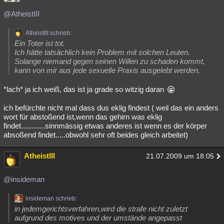
Besucht
Teilgenommen
Alle
Neue
Geschlossen
@AtheistIII
Lesenswert
Schlüsselwörter
AtheistIII schrieb:
Ein Toter ist tot.
Ich hätte tatsächlich kein Problem mit solchen Leuten.
Solange niemand gegen seinen Willen zu schaden kommt,
kann von mir aus jede sexuelle Praxis ausgelebt werden.
*lach* ja ich weiß, das ist ja grade so witzig daran
ich befürchte nicht mal dass dus eklig findest ( weil das ein anders
wort für abstoßend ist,wenn das gehirn was eklig
findet............sinnmässig etwas anderes ist wenn es der körper
absoßend findet.....obwohl sehr oft beides gleich arbeitet)
AtheistIII
21.07.2009 um 18:05
@insideman
insideman schrieb:
in jedemgerichtsverfahren,wird die strafe nicht zuletzt
aufgrund des motives und der umstände angepasst