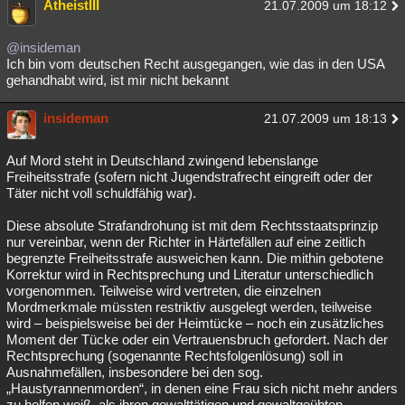
AtheistIII
21.07.2009 um 18:12
@insideman
Ich bin vom deutschen Recht ausgegangen, wie das in den USA
gehandhabt wird, ist mir nicht bekannt
insideman
21.07.2009 um 18:13
Auf Mord steht in Deutschland zwingend lebenslange
Freiheitsstrafe (sofern nicht Jugendstrafrecht eingreift oder der
Täter nicht voll schuldfähig war).
Diese absolute Strafandrohung ist mit dem Rechtsstaatsprinzip
nur vereinbar, wenn der Richter in Härtefällen auf eine zeitlich
begrenzte Freiheitsstrafe ausweichen kann. Die mithin gebotene
Korrektur wird in Rechtsprechung und Literatur unterschiedlich
vorgenommen. Teilweise wird vertreten, die einzelnen
Mordmerkmale müssten restriktiv ausgelegt werden, teilweise
wird – beispielsweise bei der Heimtücke – noch ein zusätzliches
Moment der Tücke oder ein Vertrauensbruch gefordert. Nach der
Rechtsprechung (sogenannte Rechtsfolgenlösung) soll in
Ausnahmefällen, insbesondere bei den sog.
„Haustyrannenmorden“, in denen eine Frau sich nicht mehr anders
zu helfen weiß, als ihren gewalttätigen und gewaltgeübten