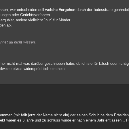
issen, wer entscheiden soll
welche Vergehen
durch die Todesstrafe geahndet
tlungen oder Gerichtsverfahren.
erquäler, andere vielleicht "nur" für Mörder.
den ab.
kannst du nicht wissen.
r nicht mal was darüber geschrieben habe, ob ich sie für falsch oder richtig
eilweise etwas widersprüchlich erscheint.
ekommen (mir fällt jetzt der Name nicht ein) der seinen Schuh na dem Präside
fekt waren es 3 jahre und zu schluss wurde er nach einem Jahr entlassen... 