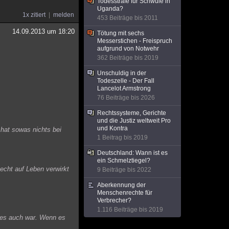
Todesstrafe für Schwule in
Uganda?
1x zitiert
melden
453 Beiträge bis 2011
14.09.2013 um 18:20
Tötung mit sechs
Messerstichen - Freispruch
aufgrund von Notwehr
362 Beiträge bis 2019
Unschuldig in der
Todeszelle - Der Fall
Lancelot Armstrong
76 Beiträge bis 2026
Rechtssysteme, Gerichte
und die Justiz weltweit Pro
und Kontra
hat sowas nichts bei
1 Beitrag bis 2019
Deutschland: Wann ist es
ein Schmelztiegel?
echt auf Leben verwirkt
9 Beiträge bis 2022
Aberkennung der
Menschenrechte für
Verbrecher?
1.116 Beiträge bis 2019
ig es auch war. Wenn es