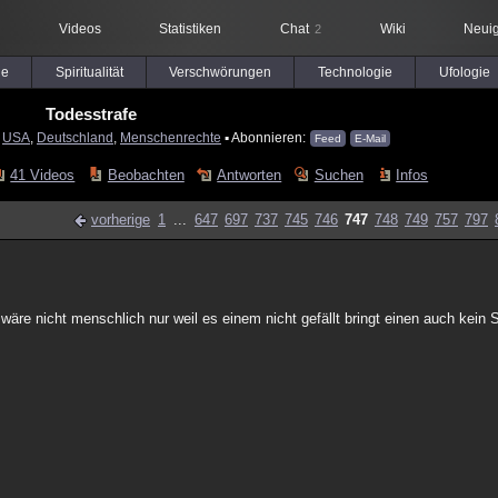
Videos
Statistiken
Chat
Wiki
Neuig
2
le
Spiritualität
Verschwörungen
Technologie
Ufologie
Todesstrafe
:
USA
,
Deutschland
,
Menschenrechte
▪ Abonnieren:
Feed
E-Mail
41 Videos
Beobachten
Antworten
Suchen
Infos
vorherige
1
...
647
697
737
745
746
747
748
749
757
797
wäre nicht menschlich nur weil es einem nicht gefällt bringt einen auch kein S