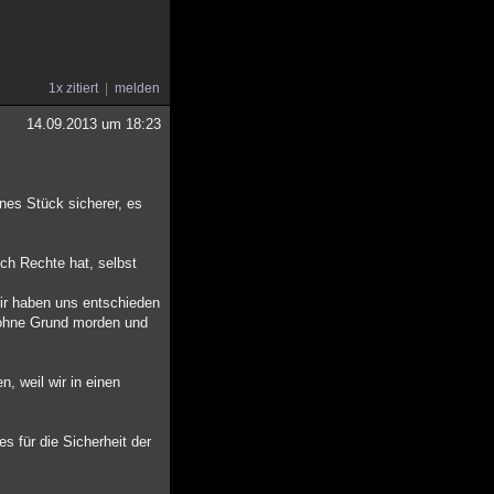
1x zitiert
melden
14.09.2013 um 18:23
nes Stück sicherer, es
sch Rechte hat, selbst
Wir haben uns entschieden
e ohne Grund morden und
, weil wir in einen
s für die Sicherheit der