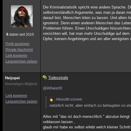
Die Kriminalstatistik spricht eine andere Sprache. 
selbstverständlich Argumente, was man ja daran merk
darauf bist, Menschen töten zu lassen. Und allein h
ignorierst. Denn einen anderen Menschen das Leb
Problemen führen. Einen Unschuldigen hinzurichten
verzichten will, hat man mehr Unschuldige auf dem 
dabei seit 2010
Opfer, keinem Angehörigen und am aller wenigsten d
Profil anzeigen
Private Nachricht
Link kopieren
Lesezeichen setzen
Todesstrafe
Heijopei
ehemaliges Mitglied
@AtheistIII
Link kopieren
AtheistIII schrieb:
Lesezeichen setzen
natürlich nicht, aber einfach zu behaupten so et
Alles mit "das ist doch menschlich " abzutun bring
veblassen lassen ,
glaub mir habe es selbst erlebt welch kleiner Schr