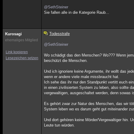
@SethSteiner
Sie fallen alle in die Kategorie Raub...
Todesstrafe
Kurosagi
ehemaliges Mitglied
@SethSteiner
Link kopieren
Wo schädigt das den Menschen? Wo??? Wenn jemand s
Lesezeichen setzen
beschützt die Menschen.
Und ich ignoriere keine Argumente, ihr wollt das jed
wenn er andere viele male missbraucht hat.
Ich sehe das ihr nur den Standpunkt vertitt euch ei
in einen zivilisierten System zu leben, also sollte
vergewaltigen, ausgeschaltet werden, denn sowas i
Es gehört zwar zur Natur des Menschen, das wir töt
System leben wo es darum geht gut miteinander 
Und dort gehören keine Mörder/Vergewaltiger hin. Und
Leute tun würden.