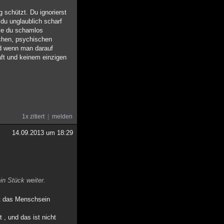
 schützt. Du ignorierst
 du unglaublich scharf
die du schamlos
chen, psychischen
nd wenn man darauf
aft und keinem einzigen
1x zitiert
melden
14.09.2013 um 18:29
in Stück weiter.
tet das Menschsein
 , und das ist nicht