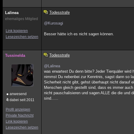
Todesstrafe
Lalinea
ehemaliges Mitglied
@Kurosagi
Link kopieren
Besser hätte ich es nicht sagen können.
Lesezeichen setzen
Todesstrafe
Tussinelda
@Lalinea
was erwartest Du denn bitte? Jeder Tierquäler wird h
nimmst Du nebenbei zur Kenntnis, sagst dann so lap
Sicherheit nicht gibt, gehst überhaupt nicht darauf
Menschen gleich gestellt sind, dass es immer au
nicht pauschalisieren und sagen ALLE die die und di
anwesend
sind......
dabei seit 2011
Profil anzeigen
Private Nachricht
Link kopieren
Lesezeichen setzen