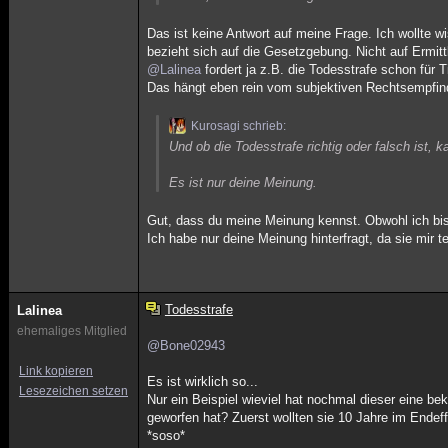
Das ist keine Antwort auf meine Frage. Ich wollte w
bezieht sich auf die Gesetzgebung. Nicht auf Ermit
@Lalinea
fordert ja z.B. die Todesstrafe schon für Ti
Das hängt eben rein vom subjektiven Rechtsempfin
Kurosagi schrieb:
Und ob die Todesstrafe richtig oder falsch ist, 
Es ist nur deine Meinung.
Gut, dass du meine Meinung kennst. Obwohl ich bishe
Ich habe nur deine Meinung hinterfragt, da sie mir t
Todesstrafe
Lalinea
ehemaliges Mitglied
@Bone02943
Link kopieren
Es ist wirklich so...
Lesezeichen setzen
Nur ein Beispiel wieviel hat nochmal dieser eine b
geworfen hat? Zuerst wollten sie 10 Jahre im Endef
*soso*