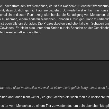
Die Todesstrafe schützt niemanden, es ist ein Racheakt. Sicherheitsverwahrung
t, dass du dich gar nicht auf sie beziehst. Du wiederholst einfach nur, dass
ier, allein in diesem Punkt zeigt sich bereits die Schädigung von Menschen, 
en zu nehmen, einem anderen Menschen Schaden zuzufügen, kann zu erhebli
 ist ebenfalls ein Schaden. Die Prozesskosten sind ebenfalls ein Schaden u
Gewissen. Es bleibt also unter dem Strich nur ein Schaden an der Gesellsch
er Gesellschaft ist geholfen.
was wäre nicht menschlich nur weil es einem nicht gefällt bringt einen auch ke
t einen aber auch nicht weiter , es gibt Grenzen die wenn man sie überschrei
itt es ist vom Menschen zu einem Tier zu werden das um sein überleben kämpft