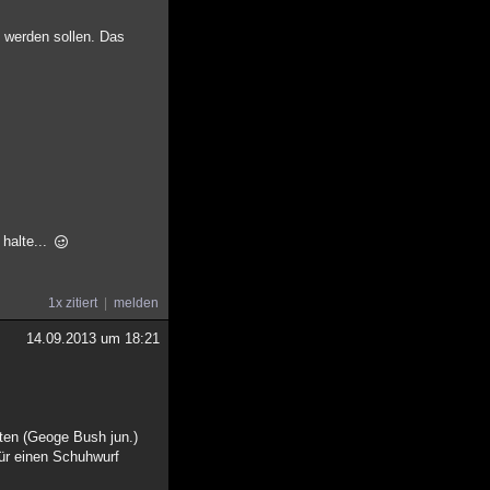
 werden sollen. Das
 halte...
1x zitiert
melden
14.09.2013 um 18:21
nten (Geoge Bush jun.)
Für einen Schuhwurf