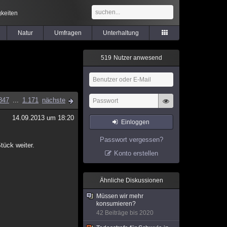
keiten
Natur
Umfragen
Unterhaltung
5
1
9
Nutzer anwesend
847
...
1.171
nächste
14.09.2013 um 18:20
Einloggen
Passwort vergessen?
tück weiter.
Konto erstellen
Ähnliche Diskussionen
Müssen wir mehr
konsumieren?
42 Beiträge bis 2020