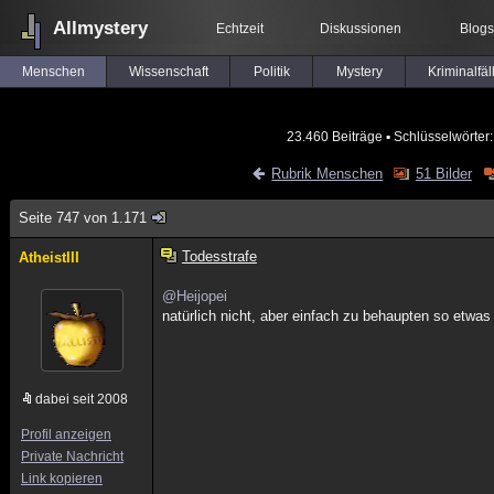
Allmystery
Echtzeit
Diskussionen
Blogs
Menschen
Wissenschaft
Politik
Mystery
Kriminalfäl
23.460 Beiträge
▪ Schlüsselwörter
Rubrik Menschen
51 Bilder
Seite 747 von 1.171
Todesstrafe
AtheistIII
@Heijopei
natürlich nicht, aber einfach zu behaupten so etwas 
dabei seit 2008
Profil anzeigen
Private Nachricht
Link kopieren