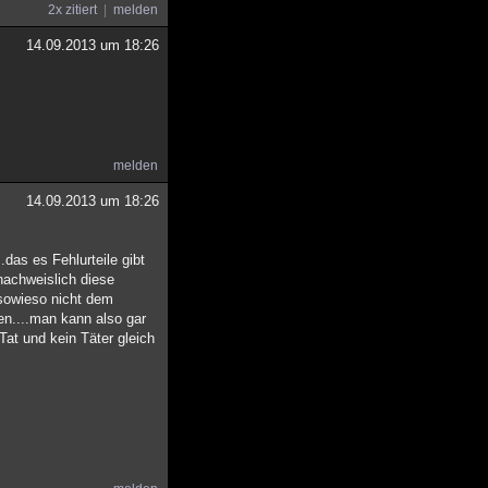
2x zitiert
melden
14.09.2013 um 18:26
melden
14.09.2013 um 18:26
.das es Fehlurteile gibt
nachweislich diese
 sowieso nicht dem
n....man kann also gar
Tat und kein Täter gleich