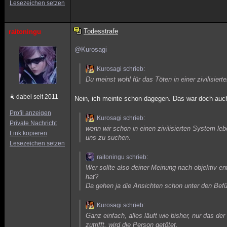
Lesezeichen setzen
Todesstrafe
raitoningu
@Kurosagi
Kurosagi schrieb:
Du meinst wohl für das Töten in einer zivilisiert
dabei seit 2011
Nein, ich meinte schon dagegen. Das war doch auch
Profil anzeigen
Kurosagi schrieb:
Private Nachricht
wenn wir schon in einen zivilisierten System l
Link kopieren
uns zu suchen.
Lesezeichen setzen
raitoningu schrieb:
Wer sollte also deiner Meinung nach objektiv 
hat?
Da gehen ja die Ansichten schon unter den Befü
Kurosagi schrieb:
Ganz einfach, alles läuft wie bisher, nur das d
zutrifft, wird die Person getötet.