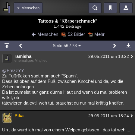
Menschen
Bereiche
Tattoos & "Körperschmuck"
1.442 Beiträge
Echtzeit
Diskussionen
Blogs
Videos
Statistiken
Menschen
52 Bilder
Mehr
Chat
Wiki
Neuigkeiten
Seite
56
/ 73
meine Rubriken
ramisha
29.05.2011 um 18:22
Menschen
Wissenschaft
Politik
Mystery
Kriminalfälle
ehemaliges Mitglied
Spiritualität
Verschwörungen
Technologie
Ufologie
@FrezzYY
Zu Fußrücken sagt man auch "Spann".
Dass ist oben auf dem Fuß, zwischen Knöchel und da, wo die
Natur
Umfragen
Unterhaltung
Zehen anfangen.
weitere Rubriken
Da ist zumeist nur ganz dünne Haut und wenn du mal probieren
willst, ob
Philosophie
Träume
Orte
Esoterik
Literatur
tätowieren da evtl. weh tut, brauchst du nur mal kräftig kneifen.
Astronomie
Helpdesk
Gruppen
Gaming
Filme
Pika
29.05.2011 um 18:24
Musik
Clash
Verbesserungen
Allmystery
English
Uh , da wurd ich mal von einem Welpen gebissen , das tat weh....
Übersichten