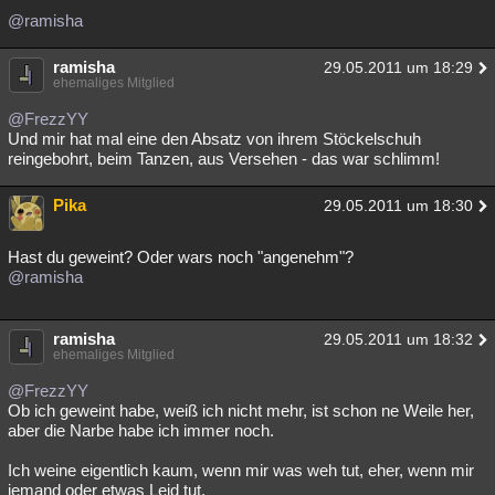
@ramisha
Besucht
Teilgenommen
Alle
Neue
Geschlossen
ramisha
Lesenswert
Schlüsselwörter
29.05.2011 um 18:29
ehemaliges Mitglied
@FrezzYY
Und mir hat mal eine den Absatz von ihrem Stöckelschuh
reingebohrt, beim Tanzen, aus Versehen - das war schlimm!
Pika
29.05.2011 um 18:30
Hast du geweint? Oder wars noch "angenehm"?
@ramisha
ramisha
29.05.2011 um 18:32
ehemaliges Mitglied
@FrezzYY
Ob ich geweint habe, weiß ich nicht mehr, ist schon ne Weile her,
aber die Narbe habe ich immer noch.
Ich weine eigentlich kaum, wenn mir was weh tut, eher, wenn mir
jemand oder etwas Leid tut.