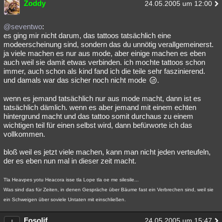
Zoddy
24.05.2005 um 12:00
Besucht
Teilgenommen
Alle
Neue
Geschlossen
@seventwo
:
Lesenswert
Schlüsselwörter
es ging mir nicht darum, das tattoos tatsächlich eine
modeerscheinung sind, sondern das du unnötig verallgemeinerst.
ja viele machen es nur aus mode, aber einige machen es eben
auch weil sie damit etwas verbinden. ich mochte tattoos schon
immer, auch schon als kind fand ich die teile sehr faszinierend.
und damals war das sicher noch nicht mode
.
wenn es jemand tatsächlich nur aus mode macht, dann ist es
tatsächlich dämlich. wenn es aber jemand mit einem echten
hintergrund macht und das tattoo somit durchaus zu einem
wichtigen teil für einen selbst wird, dann befürworte ich das
vollkommen.
bloß weil es jetzt viele machen, kann man nicht jeden verteufeln,
der es eben nun mal in dieser zeit macht.
Tla Heavpes yotu Heacora isse tla Lope tla oe me silesile...
Was sind das für Zeiten, in denen Gespräche über Bäume fast ein Verbrechen sind, weil sie
ein Schweigen über soviele Untaten mit einschließen.
Fosolif
24.05.2005 um 15:47