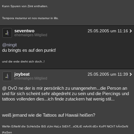
Kann Spuren von Zimt enthalten.
Tempora mutantur et nos mutamur in illis.
seventwo
25.05.2005 um 11:16
ehemaliges Mitglied
@ningit
du bringts es auf den punkt!
und die erde dreht sich doch..!
joybeat
25.05.2005 um 11:39
ehemaliges Mitglied
@ OvO ne der is mir persönlich zu unangenehm...die Person an
und für sich scheint sehr abgedreht zu sein und die Piercings und
tattoos vollenden dies...ich finde zutackern hat wenig stil...
weiß jemand wie die Tattoos auf Hawaii heißen?
WeNn EiNeM dIe ScHeIsSe BiS zUm HaLs StEhT...sOlLtE mAnN dEn KoPf NiChT hÄnGeN
lAsSen