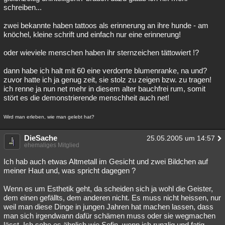
schreiben...
zwei bekannte haben tattoos als erinnerung an ihre hunde - am
knöchel, kleine schrift und einfach nur eine erinnerung!
oder wieviele menschen haben ihr sternzeichen tättowiert !?
dann habe ich halt mit 60 eine verdorrte blumenranke, na und?
zuvor hatte ich ja genug zeit, sie stolz zu zeigen bzw. zu tragen!
ich renne ja nun net mehr in diesem alter bauchfrei rum, somit
stört es die demonstrierende menschheit auch net!
Wird man erleben, wie man gelebt hat?
DieSache
25.05.2005 um 14:57
ehemaliges Mitglied
Ich hab auch etwas Altmetall im Gesicht und zwei Bildchen auf
meiner Haut und, was spricht dagegen ?
Wenn es um Esthetik geht, da scheiden sich ja wohl die Geister,
dem einen gefällts, dem anderen nicht. Es muss nicht heissen, nur
weil man diese Dinge in jungen Jahren hat machen lassen, dass
man sich irgendwann dafür schämen muss oder sie wegmachen
lässt. Ich sehe es ähnlich wie Sofin, wenn ich runzlig und fatig