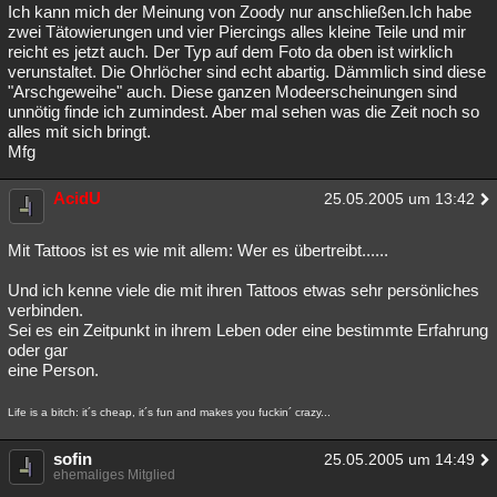
Ich kann mich der Meinung von Zoody nur anschließen.Ich habe
zwei Tätowierungen und vier Piercings alles kleine Teile und mir
reicht es jetzt auch. Der Typ auf dem Foto da oben ist wirklich
verunstaltet. Die Ohrlöcher sind echt abartig. Dämmlich sind diese
"Arschgeweihe" auch. Diese ganzen Modeerscheinungen sind
unnötig finde ich zumindest. Aber mal sehen was die Zeit noch so
alles mit sich bringt.
Mfg
AcidU
25.05.2005 um 13:42
Mit Tattoos ist es wie mit allem: Wer es übertreibt......
Und ich kenne viele die mit ihren Tattoos etwas sehr persönliches
verbinden.
Sei es ein Zeitpunkt in ihrem Leben oder eine bestimmte Erfahrung
oder gar
eine Person.
Life is a bitch: it´s cheap, it´s fun and makes you fuckin´ crazy...
sofin
25.05.2005 um 14:49
ehemaliges Mitglied