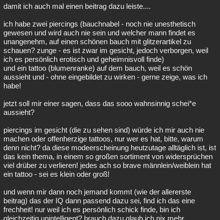
damit ich auch mal einen beitrag dazu leiste....
ich habe zwei piercings (bauchnabel - noch nie unesthetisch
gewesen und wird auch nie sein und welcher mann findet es
unangenehm, auf einen schönen bauch mit glitzerartikel zu
schauen? zunge - es ist zwar im gesicht, jedoch verborgen, weil
ich es persönlich erotisch und geheimnisvoll finde)
und ein tattoo (blumenranke) auf dem bauch, weil es schön
aussieht und - ohne eingebildet zu wirken - gerne zeige, was ich
habe!
jetzt soll mir einer sagen, dass das sooo wahnsinnig schei*e
aussieht?
piercings im gesicht (die zu sehen sind) würde ich mir auch nie
machen oder offenherzige tattoos, nur wer es hat, bitte, warum
denn nicht? da diese modeerscheinung heutzutage alltäglich ist, ist
das kein thema, in einem so großen sortiment von widersprüchen
viel drüber zu verlieren! jedes ach so brave männlein/weiblein hat
ein tattoo - sei es klein oder groß!
und wenn mir dann noch jemand kommt (wie der allererste
beitrag) das der IQ dann passend dazu sei, find ich das eine
frechheit! nur weil ich es persönlich schick finde, bin ich
gleichzeitig unintelligent? brauch dazu glaub ich nix mehr