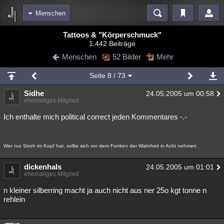
Menschen
Bereiche
Tattoos & "Körperschmuck"
1.442 Beiträge
Echtzeit
Diskussionen
Blogs
Videos
Statistiken
Menschen
52 Bilder
Mehr
Chat
Wiki
Neuigkeiten
2
Seite
8
/ 73
meine Rubriken
Sidhe
24.05.2005 um 00:58
Menschen
Wissenschaft
Politik
Mystery
Kriminalfälle
ehemaliges Mitglied
Spiritualität
Verschwörungen
Technologie
Ufologie
Ich enthalte mich political correct jeden Kommentares -.-
Natur
Umfragen
Unterhaltung
Wer nur Stroh im Kopf hat, sollte sich vor dem Funken der Wahrheit in Acht nehmen.
weitere Rubriken
Philosophie
Träume
Orte
Esoterik
Literatur
dickenhals
24.05.2005 um 01:01
ehemaliges Mitglied
Astronomie
Helpdesk
Gruppen
Gaming
Filme
n kleiner silberring macht ja auch nicht aus ner 25o kgt tonne n
rehlein
Musik
Clash
Verbesserungen
Allmystery
English
Übersichten