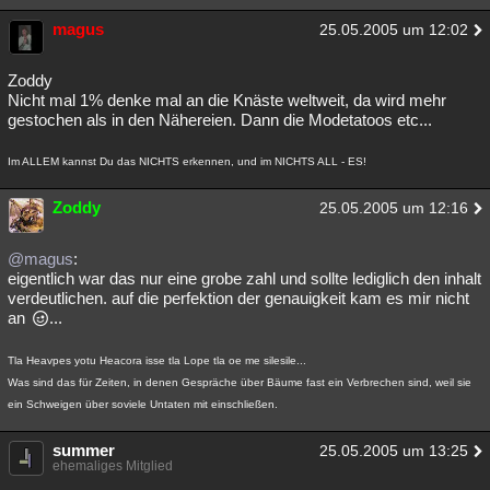
magus
25.05.2005 um 12:02
Zoddy
Nicht mal 1% denke mal an die Knäste weltweit, da wird mehr
gestochen als in den Nähereien. Dann die Modetatoos etc...
Im ALLEM kannst Du das NICHTS erkennen, und im NICHTS ALL - ES!
Zoddy
25.05.2005 um 12:16
@magus
:
eigentlich war das nur eine grobe zahl und sollte lediglich den inhalt
verdeutlichen. auf die perfektion der genauigkeit kam es mir nicht
an
...
Tla Heavpes yotu Heacora isse tla Lope tla oe me silesile...
Was sind das für Zeiten, in denen Gespräche über Bäume fast ein Verbrechen sind, weil sie
ein Schweigen über soviele Untaten mit einschließen.
summer
25.05.2005 um 13:25
ehemaliges Mitglied