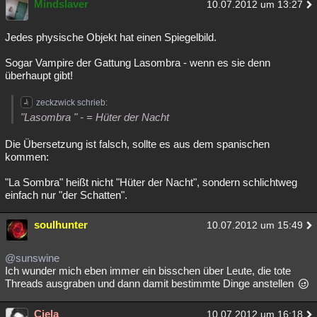
Mindslaver
10.07.2012 um 13:27
Besucht
Teilgenommen
Alle
Neue
Geschlossen
Jedes physische Objekt hat einen Spiegelbild.
Lesenswert
Schlüsselwörter
Sogar Vampire der Gattung Lasombra - wenn es sie denn
überhaupt gibt!
zeckzwick schrieb:
"Lasombra " - = Hüter der Nacht
Die Übersetzung ist falsch, sollte es aus dem spanischen
kommen:
"La Sombra" heißt nicht "Hüter der Nacht", sondern schlichtweg
einfach nur "der Schatten".
soulhunter
10.07.2012 um 15:49
@sunswine
Ich wunder mich eben immer ein bisschen über Leute, die tote
Threads ausgraben und dann damit bestimmte Dinge anstellen
Ciela
10.07.2012 um 16:18