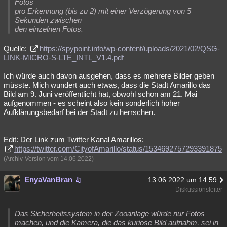
Fotos
pro Erkennung (bis zu 2) mit einer Verzögerung von 5
Sekunden zwischen
den einzelnen Fotos.
Quelle:
https://spypoint.info/wp-content/uploads/2021/02/QSG-
LINK-MICRO-S-LTE_INTL_V1.4.pdf
Ich würde auch davon ausgehen, dass es mehrere Bilder geben
müsste. Mich wundert auch etwas, dass die Stadt Amarillo das
Bild am 9. Juni veröffentlicht hat, obwohl schon am 21. Mai
aufgenommen - es scheint also kein sonderlich hoher
Aufklärungsbedarf bei der Stadt zu herrschen.
Edit: Der Link zum Twitter Kanal Amarillos:
https://twitter.com/CityofAmarillo/status/1534692757293391875
(Archiv-Version vom 14.06.2022)
EnyaVanBran
13.06.2022 um 14:59
Diskussionsleiter
Das Sicherheitssystem in der Zooanlage würde nur Fotos
machen, und die Kamera, die das kuriose Bild aufnahm, sei in