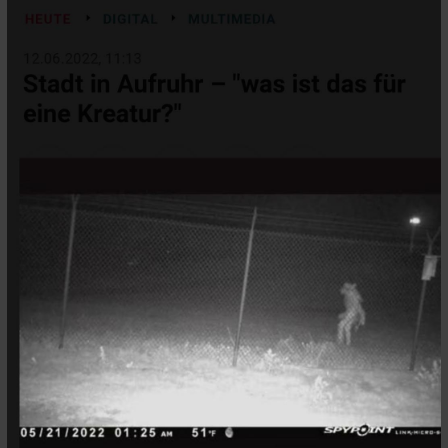
Besucht
Teilgenommen
Alle
Neue
Geschlossen
Lesenswert
Schlüsselwörter