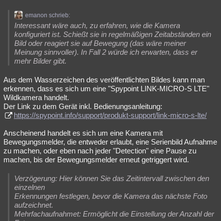
emanon schrieb:
Interessant wäre auch, zu erfahren, wie die Kamera
konfiguriert ist. Schießt sie in regelmäßigen Zeitabständen ein
Bild oder reagiert sie auf Bewegung (das wäre meiner
Meinung sinnvoller). In Fall 2 würde ich erwarten, dass er
mehr Bilder gibt.
Aus dem Wasserzeichen des veröffentlichten Bildes kann man
erkennen, dass es sich um eine "Spypoint LINK-MICRO-S LTE"
Wildkamera handelt.
Der Link zu dem Gerät inkl. Bedienungsanleitung:
https://spypoint.info/support/produkt-support/link-micro-s-lte/
Anscheinend handelt es sich um eine Kamera mit
Bewegungsmelder, die entweder erlaubt, eine Serienbild Aufnahme
zu machen, oder eben nach jeder "Detection" eine Pause zu
machen, bis der Bewegungsmelder erneut getriggert wird.
Verzögerung: Hier können Sie das Zeitintervall zwischen den
einzelnen
Erkennungen festlegen, bevor die Kamera das nächste Foto
aufzeichnet.
Mehrfachaufnahmet: Ermöglicht die Einstellung der Anzahl der