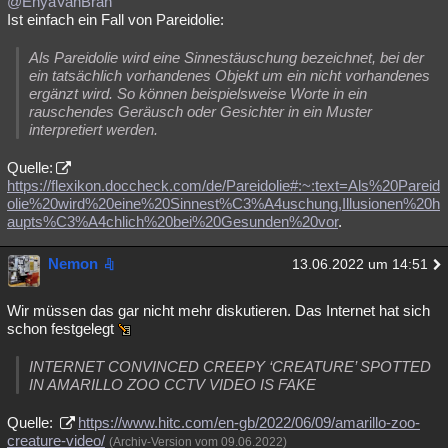
@EnyaVanBran
Ist einfach ein Fall von Pareidolie:
Als Pareidolie wird eine Sinnestäuschung bezeichnet, bei der
ein tatsächlich vorhandenes Objekt um ein nicht vorhandenes
ergänzt wird. So können beispielsweise Worte in ein
rauschendes Geräusch oder Gesichter in ein Muster
interpretiert werden.
Quelle:
https://flexikon.doccheck.com/de/Pareidolie#:~:text=Als%20Pareid
olie%20wird%20eine%20Sinnest%C3%A4uschung,Illusionen%20h
aupts%C3%A4chlich%20bei%20Gesunden%20vor
.
Nemon
13.06.2022 um 14:51
Wir müssen das gar nicht mehr diskutieren. Das Internet hat sich
schon festgelegt
INTERNET CONVINCED CREEPY ‘CREATURE’ SPOTTED
IN AMARILLO ZOO CCTV VIDEO IS FAKE
Quelle:
https://www.hitc.com/en-gb/2022/06/09/amarillo-zoo-
creature-video/
(Archiv-Version vom 09.06.2022)