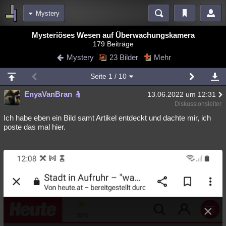
Mystery
Bereiche
Mysteriöses Wesen auf Überwachungskamera
179 Beiträge
Echtzeit
Diskussionen
Blogs
Videos
Statistiken
Mystery
23 Bilder
Mehr
Chat
Wiki
Neuigkeiten
Seite
1
/ 10
meine Rubriken
EnyaVanBran
13.06.2022 um 12:31
Menschen
Wissenschaft
Politik
Mystery
Kriminalfälle
Diskussionsleiter
Spiritualität
Verschwörungen
Technologie
Ufologie
Ich habe eben ein Bild samt Artikel entdeckt und dachte mir, ich
poste das mal hier.
Natur
Umfragen
Unterhaltung
weitere Rubriken
Philosophie
Träume
Orte
Esoterik
Literatur
Astronomie
Helpdesk
Gruppen
Gaming
Filme
Musik
Clash
Verbesserungen
Allmystery
English
Übersichten