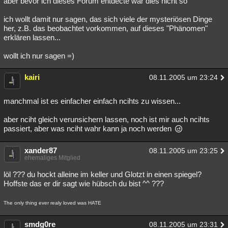
aber bevor ich dieses Forum entdecte war dies nicht so
Besucht
Teilgenommen
Alle
Neue
Geschlossen
ich wollt damit nur sagen, das sich viele der mysteriösen Dinge
her, z.B. das beobachtet vorkommen, auf dieses "Phänomen"
Lesenswert
Schlüsselwörter
erklären lassen...
wollt ich nur sagen =)
kairi
08.11.2005 um 23:24
manchmal ist es einfacher einfach ncihts zu wissen...
aber nciht gleich verunsichern lassen, noch ist mir auch ncihts
passiert, aber was nciht wahr kann ja noch werden
xander87
08.11.2005 um 23:25
ehemaliges Mitglied
löl ??? du hockt alleine im keller und Glotzt in einen spiegel?
Hoffste das er dir sagt wie hübsch du bist ^^ ???
The only thing ever realy loved was HATE
smdg0re
08.11.2005 um 23:31