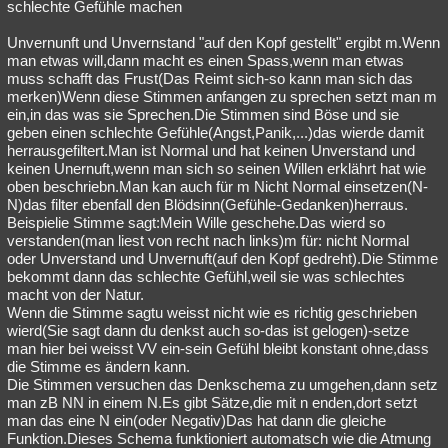
schlechte Gefühle machen
Unvernunft und Unvernstand "auf den Kopf gestellt" ergibt m.Wenn
man etwas will,dann macht es einen Spass,wenn man etwas
muss schafft das Frust(Das Reimt sich-so kann man sich das
merken)Wenn diese Stimmen anfangen zu sprechen setzt man m
ein,in das was sie Sprechen.Die Stimmen sind Böse und sie
geben einen schlechte Gefühle(Angst,Panik,...)das wierde damit
herrausgefiltert.Man ist Normal und hat keinen Unverstand und
keinen Unernuft,wenn man sich so seinen Willen erklährt hat wie
oben beschriebn.Man kan auch für m Nicht Normal einsetzen(N-
N)das filter ebenfall den Blödsinn(Gefühle-Gedanken)herraus.
Beispielie Stimme sagt:Mein Wille geschehe.Das wierd so
verstanden(man liest von recht nach links)m für: nicht Normal
oder Unverstand und Unvernuft(auf den Kopf gedreht).Die Stimme
bekommt dann das schlechte Gefühl,weil sie was schlechtes
macht von der Natur.
Wenn die Stimme sagtu weisst nicht wie es richtig geschrieben
wierd(Sie sagt dann du denkst auch so-das ist gelogen)-setze
man hier bei weisst VV ein-sein Gefühl bleibt konstant ohne,dass
die Stimme es ändern kann.
Die Stimmen versuchen das Denkschema zu umgehen,dann setz
man zB NN in einem N.Es gibt Sätze,die mit n enden,dort setzt
man das eine N ein(oder Negativ)Das hat dann die gleiche
Funktion.Dieses Schema funktioniert automatsch wie die Atmung