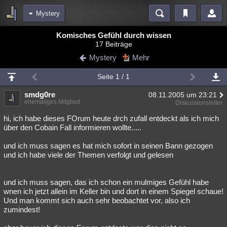
Mystery
Bereiche
Komisches Gefühl durch wissen
17 Beiträge
Echtzeit
Diskussionen
Blogs
Videos
Statistiken
Mystery
Mehr
Chat
Wiki
Neuigkeiten
2
Seite 1 / 1
meine Rubriken
smdg0re
08.11.2005 um 23:21
Menschen
Wissenschaft
Politik
Mystery
Kriminalfälle
ehemaliges Mitglied
Diskussionsleiter
Spiritualität
Verschwörungen
Technologie
Ufologie
hi, ich habe dieses FOrum heute drch zufall entdeckt als ich mich
über den Cobain Fall informieren wollte.....
Natur
Umfragen
Unterhaltung
und ich muss sagen es hat mich sofort in seinen Bann gezogen
weitere Rubriken
und ich habe viele der Themen verfolgt und gelesen
Philosophie
Träume
Orte
Esoterik
Literatur
und ich muss sagen, das ich schon ein mulmiges Gefühl habe
Astronomie
Helpdesk
Gruppen
Gaming
Filme
wnen ich jetzt allein im Keller bin und dort in einem Spiegel schaue!
Und man kommt sich auch sehr beobachtet vor, also ich
Musik
Clash
Verbesserungen
Allmystery
English
zumindest!
Übersichten