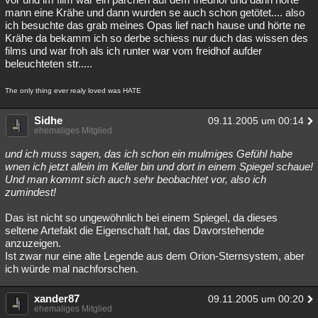
mann eine Krähe und dann wurden se auch schon getötet.... also
ich besuchte das grab meines Opas lief nach hause und hörte ne
Krähe da bekamm ich so derbe schiess nur duch das wissen des
films und war froh als ich runter war vom freidhof aufder
beleuchteten str.....
The only thing ever realy loved was HATE
Sidhe
09.11.2005 um 00:14
ehemaliges Mitglied
und ich muss sagen, das ich schon ein mulmiges Gefühl habe
wnen ich jetzt allein im Keller bin und dort in einem Spiegel schaue!
Und man kommt sich auch sehr beobachtet vor, also ich
zumindest!
Das ist nicht so ungewöhnlich bei einem Spiegel, da dieses
seltene Artefakt die Eigenschaft hat, das Davorstehende
anzuzeigen.
Ist zwar nur eine alte Legende aus dem Orion-Sternsystem, aber
ich würde mal nachforschen.
xander87
09.11.2005 um 00:20
ehemaliges Mitglied