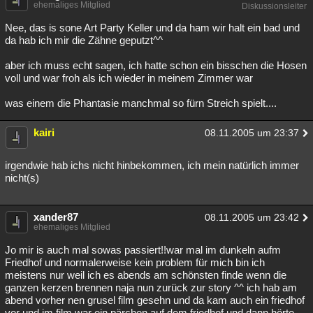
ehemaliges Mitglied
Diskussionsleiter
Nee, das is sone Art Party Keller und da ham wir halt ein bad und
da hab ich mir die Zähne geputzt^^
aber ich muss echt sagen, ich hatte schon ein bisschen die Hosen
voll und war froh als ich wieder in meinem Zimmer war
was einem die Phantasie manchmal so fürn Streich spielt....
kairi
08.11.2005 um 23:37
irgendwie hab ichs nicht hinbekommen, ich mein natürlich immer
nicht(s)
xander87
08.11.2005 um 23:42
ehemaliges Mitglied
Jo mir is auch mal sowas passiert!!war mal im dunkeln aufm
Friedhof und normalerweise kein problem für mich bin ich
meistens nur weil ich es abends am schönsten finde wenn die
ganzen kerzen brennen naja nun zurück zur story ^^ ich hab am
abend vorher nen grusel film gesehn und da kam auch ein friedhof
vor und im film war ein pärchen auf dem friedhof und dann hörte