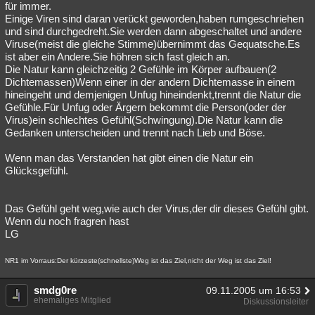
für immer.
Einige Viren sind daran verückt geworden,haben rumgeschriehen
und sind durchgedreht.Sie werden dann abgeschaltet und andere
Viruse(meist die gleiche Stimme)übernimmt das Gequatsche.Es
ist aber ein Andere.Sie höhren sich fast gleich an.
Die Natur kann gleichzeitig 2 Gefühle im Körper aufbauen(2
Dichtemassen)Wenn einer in der andern Dichtemasse in einem
hineingeht und demjenigen Unfug hineindenkt,trennt die Natur die
Gefühle.Für Unfug oder Ärgern bekommt die Person(oder der
Virus)ein schlechtes Gefühl(Schwingung).Die Natur kann die
Gedanken unterscheiden und trennt nach Lieb und Böse.
Wenn man das Verstanden hat gibt einen die Natur ein
Glücksgefühl.
Das Gefühl geht weg,wie auch der Virus,der dir dieses Gefühl gibt.
Wenn du noch fragren hast
LG
NR1 im Vorraus:Der kürzeste(schnellste)Weg ist das Ziel,nicht der Weg ist das Ziel!
smdg0re
09.11.2005 um 16:53
ehemaliges Mitglied
Diskussionsleiter