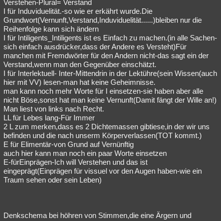
Verstehen-Plural= Verstand
I für Induviduelität.-so wie er erkährt wurde.Die
Grundwort(Vernunft,Verstand,Induviduelität......)bleiben nur die
Reihenfolge kann sich ändern
I für Intiligents_Intiligents ist es Einfach zu machen.(in alle Sachen-
sich einfach ausdrücker,dass der Andere es Versteht)Für
manchen mit Fremdwörter für den Andern nicht-das sagt ein der
Verstand,wenn man den Gegenüber einschätzt.
I für Interlektuell- Inter-Mittendrin in der Lektühre(sein Wissen(auch
hier mit VV) lesen-man hat keine Geheimnisse.
man kann noch mehr Worte für I einsetzen-sie haben aber alle
nicht Böse,sonst hat man keine Vernunft(Damit fängt der Wille an!)
Man liest von links nach Recht.
LL für Lebes lang-Für Immer
2 L zum merken,dass es 2 Dichtemassen gibtiese,in der wir uns
befinden und die nach unserm Körperverlassen(TOT kommt.)
E für Elimentär-von Grund auf Vernünftig
auch hier kann man noch ein paar Worte einsetzen
E-fürEinprägen-Ich will Verstehen und das ist
eingeprägt(Einprägen für vissuel vor den Augen haben-wie ein
Traum sehen oder sein Leben)
Denkschema bei höhren von Stimmen,die eine Ärgern und