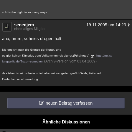
cold is the night in so many ways...
senedjem
19.11.2005 um 14:23
ehemaliges Mitglied
aha, hmm, scheiss drogen halt
Nie erreicht man die Grenze der Kunst, und
es gibt keinen Künstler, dem Vollkommenheit eignet.(Pthahotep)
http://mir.ist-
(Archiv-Version vom 03.04.2009)
langweilig.de/?sagt=senedjem
____________________________
das leben ist ein scheiss spiel, aber mit ner geilen grafik! Geld-, Zeit- und
Gedankenverschwendung
neuen Beitrag verfassen
Ähnliche Diskussionen