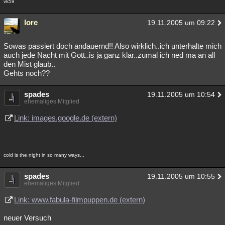
vk59
Besucht
Teilgenommen
Alle
Neue
Geschlossen
lore
19.11.2005 um 09:22
Lesenswert
Schlüsselwörter
Sowas passiert doch andauernd!! Also wirklich..ich unterhalte mich
auch jede Nacht mit Gott..is ja ganz klar..zumal ich ned ma an all
den Mist glaub..
Gehts noch??
spades
19.11.2005 um 10:54
ehemaliges Mitglied
Link: images.google.de (extern)
cold is the night in so many ways...
spades
19.11.2005 um 10:55
ehemaliges Mitglied
Link: www.fabula-filmpuppen.de (extern)
neuer Versuch