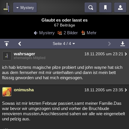
Mystery
Bereiche
Glaubt es oder lasst es
67 Beiträge
Echtzeit
Diskussionen
Blogs
Videos
Statistiken
Mystery
2 Bilder
Mehr
Chat
Wiki
Neuigkeiten
2
Seite
4
/ 4
meine Rubriken
wahrsager
18.11.2005 um 23:21
Menschen
Wissenschaft
Politik
Mystery
Kriminalfälle
ehemaliges Mitglied
Spiritualität
Verschwörungen
Technologie
Ufologie
ich hab letztens magische pilze probiert und john wayne hat sich
aus dem fernseher mit mir unterhalten und dann ist mein bett
flüssig geworden und hat mich eingesogen.
Natur
Umfragen
Unterhaltung
weitere Rubriken
onimusha
18.11.2005 um 23:35
Philosophie
Träume
Orte
Esoterik
Literatur
Sowas ist mir letzten Februar passiert,samt meiner Familie.Das
Astronomie
Helpdesk
Gruppen
Gaming
Filme
war bevor wir umgezogen sind und vorher die Bruchbude
renovieren mussten.Anschliessend sahen wir alle wie eingenebelt
Musik
Clash
Verbesserungen
Allmystery
English
und pelzig aus.
Übersichten