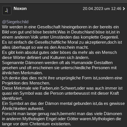
Noxon
20.04.2023 um 12:46
@Siegelschild
Wir werden in eine Gesellschaft hineingeboren in der bereits ein
Bild von gut und böse besteht.Was in Deutschland böse ist,ist in
einem anderen Volk unter Umständen das komplette Gegenteil.
Es ist einfach die Gesellschaftliche Moral zu akzeptieren,doch ist
alles überhaupt so wie es den Anschein macht.
Es gibt kein absolut gutes oder böses da mehr als ein Mensch
diese Wörter definiert und Kulturen sich ändern.
Sogenannte Dämonen werden oft als Humanoide Gestallten
gesehen und oft erscheinen sie unterschiedliche Personen mit
ähnlichen Merkmalen.
Ich denke das dies nicht ihre ursprüngliche Form ist,sondern eine
Projektion des Menschen.
Diese Mekmale wie Farben,ein Schwert,oder was auch immer ist
quasi ein Symbol was die Person unterbewusst mit dieser Kraft
identifiziert.
Ein Symbol an das der Dämon mental gebunden ist,da es gewisse
Ähnlichkeiten aufweist.
Forscht man lange genug nach,bemerkt man das viele Dämonen
in anderen Mythologien Engel oder Götter waren.Mythologien die
lange vor dem Chritentum existierten.