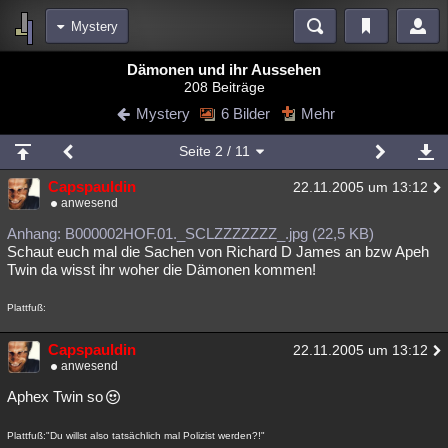
Mystery
Bereiche
Dämonen und ihr Aussehen
208 Beiträge
Echtzeit
Diskussionen
Blogs
Videos
Statistiken
Mystery
6 Bilder
Mehr
Chat
Wiki
Neuigkeiten
Seite
2
/ 11
meine Rubriken
Capspauldin
22.11.2005 um 13:12
Menschen
Wissenschaft
Politik
Mystery
Kriminalfälle
anwesend
Spiritualität
Verschwörungen
Technologie
Ufologie
Anhang: B000002HOF.01._SCLZZZZZZZ_.jpg (22,5 KB)
Schaut euch mal die Sachen von Richard D James an bzw Apeh
Twin da wisst ihr woher die Dämonen kommen!
Natur
Umfragen
Unterhaltung
weitere Rubriken
Plattfuß:
Philosophie
Träume
Orte
Esoterik
Literatur
Capspauldin
22.11.2005 um 13:12
anwesend
Astronomie
Helpdesk
Gruppen
Gaming
Filme
Aphex Twin so
Musik
Clash
Verbesserungen
Allmystery
English
Plattfuß:"Du willst also tatsächlich mal Polizist werden?!"
Übersichten