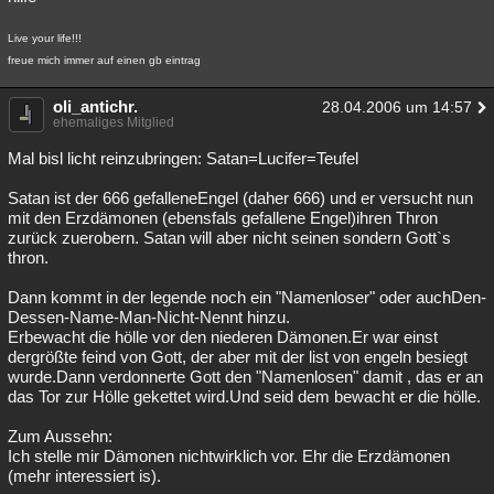
Live your life!!!
freue mich immer auf einen gb eintrag
oli_antichr.
28.04.2006 um 14:57
ehemaliges Mitglied
Mal bisl licht reinzubringen: Satan=Lucifer=Teufel
Satan ist der 666 gefalleneEngel (daher 666) und er versucht nun
mit den Erzdämonen (ebensfals gefallene Engel)ihren Thron
zurück zuerobern. Satan will aber nicht seinen sondern Gott`s
thron.
Dann kommt in der legende noch ein "Namenloser" oder auchDen-
Dessen-Name-Man-Nicht-Nennt hinzu.
Erbewacht die hölle vor den niederen Dämonen.Er war einst
dergrößte feind von Gott, der aber mit der list von engeln besiegt
wurde.Dann verdonnerte Gott den "Namenlosen" damit , das er an
das Tor zur Hölle gekettet wird.Und seid dem bewacht er die hölle.
Zum Aussehn:
Ich stelle mir Dämonen nichtwirklich vor. Ehr die Erzdämonen
(mehr interessiert is).