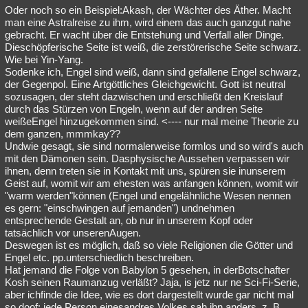
Oder noch so ein Beispiel:Akash, der Wächter des Äther. Macht
man eine Astralreise zu ihm, wird einem das auch ganzgut nahe
gebracht. Er wacht über die Entstehung und Verfall aller Dinge.
Dieschöpferische Seite ist weiß, die zerstörerische Seite schwarz.
Wie bei Yin-Yang.
Sodenke ich, Engel sind weiß, dann sind gefallene Engel schwarz,
der Gegenpol. Eine Artgöttliches Gleichgewicht. Gott ist neutral
sozusagen, der steht dazwischen und erschließt den Kreislauf
durch das Stürzen von Engeln, wenn auf der andren Seite
weißeEngel hinzugekommen sind. <---- nur mal meine Theorie zu
dem ganzen, mmmkay??
Undwie gesagt, sie sind normalerweise formlos und so wird's auch
mit den Dämonen sein. Dasphysische Aussehen verpassen wir
ihnen, denn treten sie in Kontakt mit uns, spüren sie inunserem
Geist auf, womit wir am ehesten was anfangen können, womit wir
"warm werden"können (Engel und engelähnliche Wesen nennen
es gern: "einschwingen auf jemanden") undnehmen
entsprechende Gestalt an, ob nur in unserem Kopf oder
tatsächlich vor unserenAugen.
Deswegen ist es möglich, daß so viele Religionen die Götter und
Engel etc. pp.unterschiedlich beschreiben.
Hat jemand die Folge von Babylon 5 gesehen, in derBotschafter
Kosh seinen Raumanzug verläßt? Jaja, is jetz nur ne Sci-Fi-Serie,
aber ichfinde die Idee, wie es dort dargestellt wurde gar nicht mal
so doof: jede Person einesandres Volkes sah ihn anders, z. B.