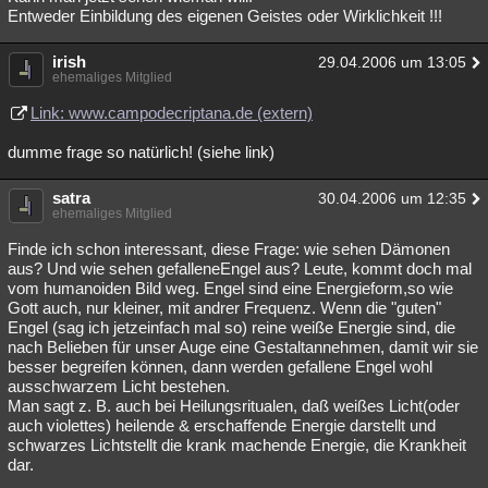
Entweder Einbildung des eigenen Geistes oder Wirklichkeit !!!
irish
29.04.2006 um 13:05
ehemaliges Mitglied
Link: www.campodecriptana.de (extern)
dumme frage so natürlich! (siehe link)
satra
30.04.2006 um 12:35
ehemaliges Mitglied
Finde ich schon interessant, diese Frage: wie sehen Dämonen
aus? Und wie sehen gefalleneEngel aus? Leute, kommt doch mal
vom humanoiden Bild weg. Engel sind eine Energieform,so wie
Gott auch, nur kleiner, mit andrer Frequenz. Wenn die "guten"
Engel (sag ich jetzeinfach mal so) reine weiße Energie sind, die
nach Belieben für unser Auge eine Gestaltannehmen, damit wir sie
besser begreifen können, dann werden gefallene Engel wohl
ausschwarzem Licht bestehen.
Man sagt z. B. auch bei Heilungsritualen, daß weißes Licht(oder
auch violettes) heilende & erschaffende Energie darstellt und
schwarzes Lichtstellt die krank machende Energie, die Krankheit
dar.