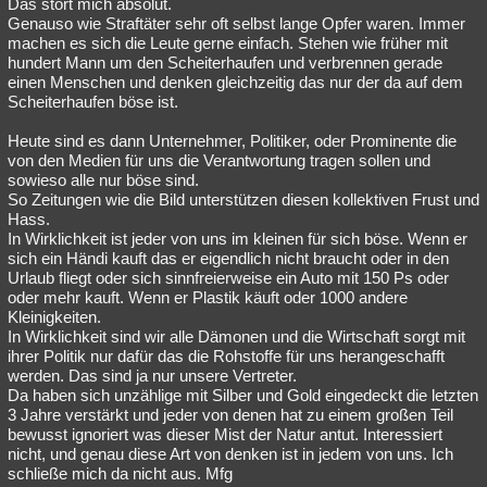
Das stört mich absolut.
Genauso wie Straftäter sehr oft selbst lange Opfer waren. Immer
machen es sich die Leute gerne einfach. Stehen wie früher mit
hundert Mann um den Scheiterhaufen und verbrennen gerade
einen Menschen und denken gleichzeitig das nur der da auf dem
Scheiterhaufen böse ist.
Heute sind es dann Unternehmer, Politiker, oder Prominente die
von den Medien für uns die Verantwortung tragen sollen und
sowieso alle nur böse sind.
So Zeitungen wie die Bild unterstützen diesen kollektiven Frust und
Hass.
In Wirklichkeit ist jeder von uns im kleinen für sich böse. Wenn er
sich ein Händi kauft das er eigendlich nicht braucht oder in den
Urlaub fliegt oder sich sinnfreierweise ein Auto mit 150 Ps oder
oder mehr kauft. Wenn er Plastik käuft oder 1000 andere
Kleinigkeiten.
In Wirklichkeit sind wir alle Dämonen und die Wirtschaft sorgt mit
ihrer Politik nur dafür das die Rohstoffe für uns herangeschafft
werden. Das sind ja nur unsere Vertreter.
Da haben sich unzählige mit Silber und Gold eingedeckt die letzten
3 Jahre verstärkt und jeder von denen hat zu einem großen Teil
bewusst ignoriert was dieser Mist der Natur antut. Interessiert
nicht, und genau diese Art von denken ist in jedem von uns. Ich
schließe mich da nicht aus. Mfg