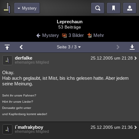
Mystery
Bereiche
Leprechaun
53 Beiträge
Echtzeit
Diskussionen
Blogs
Videos
Statistiken
Mystery
3 Bilder
Mehr
Chat
Wiki
Neuigkeiten
2
Seite
3
/ 3
meine Rubriken
derfalke
25.12.2005 um 21:28
Menschen
Wissenschaft
Politik
Mystery
Kriminalfälle
ehemaliges Mitglied
Spiritualität
Verschwörungen
Technologie
Ufologie
Okay.
Hab auch geglaubt, ist Mist, bis ichs gelesen hatte. Aber jedem
seine Meinung.
Natur
Umfragen
Unterhaltung
weitere Rubriken
Seht ihr unsre Fahnen?
Hört ihr unsre Lieder?
Philosophie
Träume
Orte
Esoterik
Literatur
Donawitz geht unter
und Kapfenberg kommt wieder!
Astronomie
Helpdesk
Gruppen
Gaming
Filme
Musik
i´mafrakyboy
Clash
Verbesserungen
Allmystery
English
25.12.2005 um 21:36
ehemaliges Mitglied
Übersichten