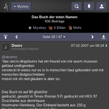
Mystery
Bereiche
Das Buch der toten Namen
936 Beiträge
Echtzeit
Diskussionen
Blogs
Videos
Statistiken
Mystery
6 Bilder
Mehr
Chat
Wiki
Neuigkeiten
Seite
26
/ 47
meine Rubriken
Doors
07.02.2007 um 08:24
Menschen
Wissenschaft
Politik
Mystery
Kriminalfälle
ehemaliges Mitglied
Spiritualität
Verschwörungen
Technologie
Ufologie
@akumo
:
"das necro dingsbums hat ein freund von mir ausm museum
geklaut undirgendwo
Natur
Umfragen
Unterhaltung
versteckt ih weiss nur es is in menschen haut gebunden und mit
weitere Rubriken
menschen blutgeschrieben
müsst mir eh ned glauben is aber so.
Philosophie
Träume
Orte
Esoterik
Literatur
Astronomie
Helpdesk
Gruppen
Gaming
Filme
Das Buch ist auf 80 gholzfrei
gedruckt, gesetzt in Times Roman 9 P, gedruckt mit HKS 97
Musik
Clash
Verbesserungen
Allmystery
English
Druckfarbe aus demHause
Hostmann-Steinberg. Der Einband besteht aus 150 g
Übersichten