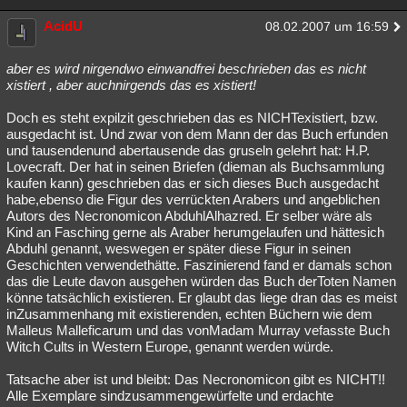
AcidU
08.02.2007 um 16:59
aber es wird nirgendwo einwandfrei beschrieben das es nicht
xistiert , aber auchnirgends das es xistiert!
Doch es steht expilzit geschrieben das es NICHTexistiert, bzw.
ausgedacht ist. Und zwar von dem Mann der das Buch erfunden
und tausendenund abertausende das gruseln gelehrt hat: H.P.
Lovecraft. Der hat in seinen Briefen (dieman als Buchsammlung
kaufen kann) geschrieben das er sich dieses Buch ausgedacht
habe,ebenso die Figur des verrückten Arabers und angeblichen
Autors des Necronomicon AbduhlAlhazred. Er selber wäre als
Kind an Fasching gerne als Araber herumgelaufen und hättesich
Abduhl genannt, weswegen er später diese Figur in seinen
Geschichten verwendethätte. Faszinierend fand er damals schon
das die Leute davon ausgehen würden das Buch derToten Namen
könne tatsächlich existieren. Er glaubt das liege dran das es meist
inZusammenhang mit existierenden, echten Büchern wie dem
Malleus Malleficarum und das vonMadam Murray vefasste Buch
Witch Cults in Western Europe, genannt werden würde.
Tatsache aber ist und bleibt: Das Necronomicon gibt es NICHT!!
Alle Exemplare sindzusammengewürfelte und erdachte