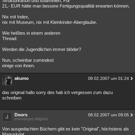
Strukturkarton und istlaminiert. Für
21,- EUR hätte man bessere Fertigungsqualität erwarten können.
Besucht
Teilgenommen
Alle
Neue
Geschlossen
Nix mit Index,
Lesenswert
Schlüsselwörter
nix mit Museum, nix mit Kleinkinder-Aberglaube.
Wie heißtes in einem anderen
Thread:
Werden die Jugendlichen immer blöder?
Nun, scheinbar zumindest
einige von ihnen.
akumo
08.02.2007 um 01:24
das original hallo sorry des hab ich vergessen zum dazu
schreiben
Doors
08.02.2007 um 09:05
ehemaliges Mitglied
Von ausgedachten Büchern gibt es kein "Original", höchstens als
Manuskript.