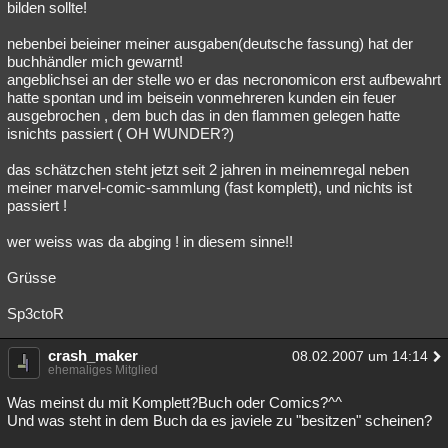
bilden sollte!
nebenbei beieiner meiner ausgaben(deutsche fassung) hat der
buchhändler mich gewarnt!
angeblichsei an der stelle wo er das necronomicon erst aufbewahrt
hatte spontan und im beisein vonmehreren kunden ein feuer
ausgebrochen , dem buch das in den flammen gelegen hatte
isnichts passiert ( OH WUNDER?)
das schätzchen steht jetzt seit 2 jahren in meinemregal neben
meiner marvel-comic-sammlung (fast komplett), und nichts ist
passiert !
wer weiss was da abging ! in diesem sinne!!
Grüsse
Sp3ctoR
crash_maker
08.02.2007 um 14:14
ehemaliges Mitglied
Was meinst du mit Komplett?Buch oder Comics?^^
Und was steht in dem Buch da es javiele zu "besitzen" scheinen?