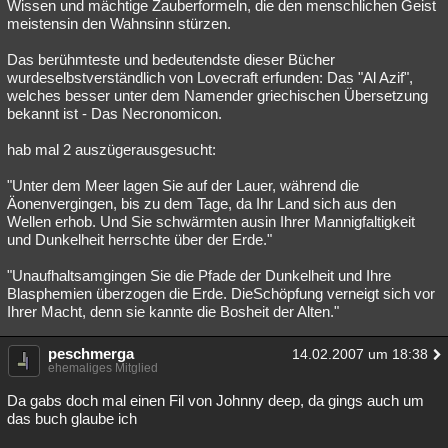
Wissen und mächtige Zauberformeln, die den menschlichen Geist
meistensin den Wahnsinn stürzen.
Das berühmteste und bedeutendste dieser Bücher
wurdeselbstverständlich von Lovecraft erfunden: Das "Al Azif",
welches besser unter dem Namender griechischen Übersetzung
bekannt ist - Das Necronomicon.
hab mal 2 auszügerausgesucht:
"Unter dem Meer lagen Sie auf der Lauer, während die
Äonenvergingen, bis zu dem Tage, da Ihr Land sich aus den
Wellen erhob. Und Sie schwärmten ausin Ihrer Mannigfaltigkeit
und Dunkelheit herrschte über der Erde."
"Unaufhaltsamgingen Sie die Pfade der Dunkelheit und Ihre
Blasphemien überzogen die Erde. DieSchöpfung verneigt sich vor
Ihrer Macht, denn sie kannte die Bosheit der Alten."
peschmerga
14.02.2007 um 18:38
ehemaliges Mitglied
Da gabs doch mal einen Fil von Johnny deep, da gings auch um
das buch glaube ich