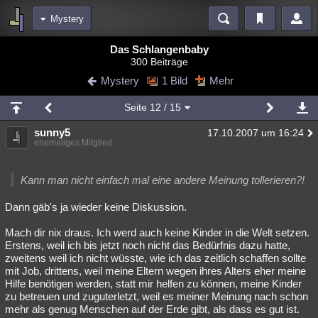
Mystery
Bereiche
Das Schlangenbaby
300 Beiträge
Echtzeit
Diskussionen
Blogs
Videos
Statistiken
Mystery
1 Bild
Mehr
Chat
Wiki
Neuigkeiten
3
Seite
12
/ 15
meine Rubriken
sunny5
17.10.2007 um 16:24
Menschen
Wissenschaft
Politik
Mystery
Kriminalfälle
ehemaliges Mitglied
Spiritualität
Verschwörungen
Technologie
Ufologie
Kann man nicht einfach mal eine andere Meinung tollerieren?!
Natur
Umfragen
Unterhaltung
Dann gäb's ja wieder keine Diskussion.
weitere Rubriken
Mach dir nix draus. Ich werd auch keine Kinder in die Welt setzen.
Philosophie
Träume
Orte
Esoterik
Literatur
Erstens, weil ich bis jetzt noch nicht das Bedürfnis dazu hatte,
zweitens weil ich nicht wüsste, wie ich das zeitlich schaffen sollte
Astronomie
Helpdesk
Gruppen
Gaming
Filme
mit Job, drittens, weil meine Eltern wegen ihres Alters eher meine
Hilfe benötigen werden, statt mir helfen zu können, meine Kinder
Musik
Clash
Verbesserungen
Allmystery
English
zu betreuen und zuguterletzt, weil es meiner Meinung nach schon
mehr als genug Menschen auf der Erde gibt, als dass es gut ist.
Übersichten