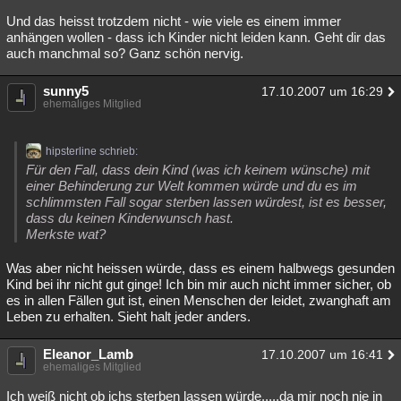
Besucht
Teilgenommen
Alle
Neue
Geschlossen
Und das heisst trotzdem nicht - wie viele es einem immer
anhängen wollen - dass ich Kinder nicht leiden kann. Geht dir das
auch manchmal so? Ganz schön nervig.
Lesenswert
Schlüsselwörter
sunny5
17.10.2007 um 16:29
ehemaliges Mitglied
hipsterline schrieb:
Für den Fall, dass dein Kind (was ich keinem wünsche) mit
einer Behinderung zur Welt kommen würde und du es im
schlimmsten Fall sogar sterben lassen würdest, ist es besser,
dass du keinen Kinderwunsch hast.
Merkste wat?
Was aber nicht heissen würde, dass es einem halbwegs gesunden
Kind bei ihr nicht gut ginge! Ich bin mir auch nicht immer sicher, ob
es in allen Fällen gut ist, einen Menschen der leidet, zwanghaft am
Leben zu erhalten. Sieht halt jeder anders.
Eleanor_Lamb
17.10.2007 um 16:41
ehemaliges Mitglied
Ich weiß nicht ob ichs sterben lassen würde.....da mir noch nie in