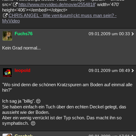
src='
http://www.myvideo.de/movie/2554818
' width='470'
Besucht
Teilgenommen
Alle
Neue
Geschlossen
height='406'></embed></object>
CHRIS ANGEL - Wie verr&uuml;ckt muss man sein? -
Lesenswert
Schlüsselwörter
MyVideo
Fuchs76
09.01.2009 um 00:33
Kein Grad normal...
leopold
09.01.2009 um 08:49
"Wo sind denn die schönen Kratzspuren am Boden auf einmal alle
hin?"
Ich sag ja "billig".
Sie haben einfach ein Tuch über den echten Deckel gelegt, das
aussieht wie der Boden.
Aber ein wenig verrückt ist der Typ schon. Das macht ihn so
symphatisch.