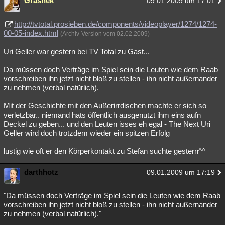
Grashek
09.01.2009 um 17:01
http://tvtotal.prosieben.de/components/videoplayer/1274/1274-
00-05-index.html
(Archiv-Version vom 02.02.2009)
Uri Geller war gestern bei TV Total zu Gast...
Da müssen doch Verträge im Spiel sein die Leuten wie dem Raab
vorschreiben ihn jetzt nicht bloß zu stellen - ihn nicht außernander
zu nehmen (verbal natürlich).
Mit der Geschichte mit den Außerirrdischen machte er sich so
verletzbar.. niemand hats öffentlich ausgenutzt ihm eins aufn
Deckel zu geben... und den Leuten isses eh egal - The Next Uri
Geller wird doch trotzdem wieder ein spitzen Erfolg
lustig wie oft er den Körperkontakt zu Stefan suchte gestern^^
darthhotz
09.01.2009 um 17:19
"Da müssen doch Verträge im Spiel sein die Leuten wie dem Raab
vorschreiben ihn jetzt nicht bloß zu stellen - ihn nicht außernander
zu nehmen (verbal natürlich)."