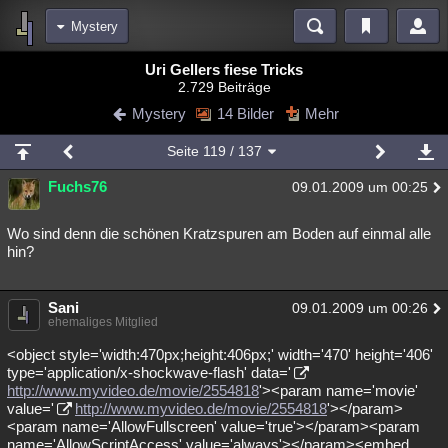
Mystery
Bereiche
Uri Gellers fiese Tricks
2.729 Beiträge
Echtzeit
Diskussionen
Blogs
Videos
Statistiken
Mystery
14 Bilder
Mehr
Chat
Wiki
Neuigkeiten
Seite
119
/ 137
meine Rubriken
Fuchs76
09.01.2009 um 00:25
Menschen
Wissenschaft
Politik
Mystery
Kriminalfälle
Spiritualität
Verschwörungen
Technologie
Ufologie
Wo sind denn die schönen Kratzspuren am Boden auf einmal alle
hin?
Natur
Umfragen
Unterhaltung
weitere Rubriken
Sani
09.01.2009 um 00:26
ehemaliges Mitglied
Philosophie
Träume
Orte
Esoterik
Literatur
<object style='width:470px;height:406px;' width='470' height='406'
Astronomie
Helpdesk
Gruppen
Gaming
Filme
type='application/x-shockwave-flash' data='
http://www.myvideo.de/movie/2554818
'><param name='movie'
value='
http://www.myvideo.de/movie/2554818
'></param>
Musik
Clash
Verbesserungen
Allmystery
English
<param name='AllowFullscreen' value='true'></param><param
Übersichten
name='AllowScriptAccess' value='always'></param><embed