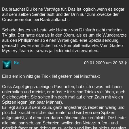
Da brauchst Du keine Verträge für. Das ist logisch wenn es sogar
auf dem selben Sender läuft und der Urin nur zum Zwecke der
Crosspromotion bei Raab auftaucht.
Schade das es so Leute wie Hoimar von Dithfurth nicht mehr im
TV gibt. Der hatte damals in den 80ern, als es um die Wunderärzte
aus den Phillipinnen so einen Wirbel gab, eine Spezialsendung
gemacht, wo er sämtliche Tricks komplett entlarvte. Vom Galileo
Mystery Team ist sowas ja leider nicht zu erwarten...
Kc
09.01.2009 um 20:33
Ein ziemlich witziger Trick lief gestern bei Mindfreak:
Criss Angel ging zu einigen Passanten, hat sich etwas mit ihnen
unterhalten und meinte, er müsste für seine Tricks viel üben, auch
Gleichgewicht. Sie sollten ihn doch mal auf einen Zaun mit vielen
Spitzen legen (ein paar Männer).
Er liegt also auf dem Zaun, ganz angestrengt, redet ein wenig und
plötzlich kracht er scheinbar runter und wird von den Spitzen
aufgespießt, auf denen er dann stöhnend stecken bleibt. Die Leute
alle total panisch, am Schreien, wollen den Notarzt rufen - und
plötzlich fängt er an richtig an zu lachen und ihm ist nichts passiert