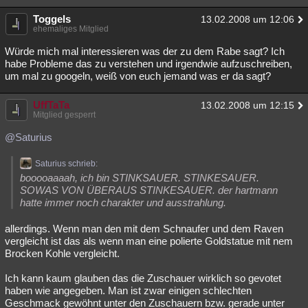
Toggels
13.02.2008 um 12:06
ehemaliges Mitglied
Würde mich mal interessieren was der zu dem Rabe sagt? Ich
habe Probleme das zu verstehen und irgendwie aufzuschreiben,
um mal zu googeln, weiß von euch jemand was er da sagt?
UffTaTa
13.02.2008 um 12:15
Mitglied gesperrt
@Saturius
Saturius schrieb:
booooaaaah, ich bin STINKSAUER. STINKESAUER.
SOWAS VON ÜBERAUS STINKESAUER. der hartmann
hatte immer noch charakter und ausstrahlung.
allerdings. Wenn man den mit dem Schnaufer und dem Raven
vergleicht ist das als wenn man eine polierte Goldstatue mit nem
Brocken Kohle vergleicht.
Ich kann kaum glauben das die Zuschauer wirklich so gevotet
haben wie angegeben. Man ist zwar einigen schlechten
Geschmack gewöhnt unter den Zuschauern bzw. gerade unter