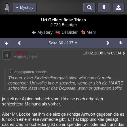
Mystery
Bereiche
Uri Gellers fiese Tricks
2.729 Beiträge
Echtzeit
Diskussionen
Blogs
Videos
Statistiken
Mystery
14 Bilder
Mehr
Chat
Wiki
Neuigkeiten
3
Seite
60
/ 137
meine Rubriken
UffTaTa
13.02.2008 um 09:34
Menschen
Wissenschaft
Politik
Mystery
Kriminalfälle
Mitglied gesperrt
Spiritualität
Verschwörungen
Technologie
Ufologie
andalglarien schrieb:
Natur
Umfragen
Unterhaltung
Tja nun, einer Kinderhelfsorganisation wird nun nix mehr
gespendet. Uri wollte ja nur spenden, wenn er sich die HAARE
weitere Rubriken
schneiden lässt und er das Doppelte, wenn er gewinnen sollte
Philosophie
Träume
Orte
Esoterik
Literatur
ja, seit der Aktion habe ich vom Uri eine noch erheblich
schlechtere Meinung als vorher.
Astronomie
Helpdesk
Gruppen
Gaming
Filme
Aber Mr. Locke hat ihm die einzige richtige Antwort gegeben die es
Musik
Clash
Verbesserungen
Allmystery
English
für solch eine miese Anmache gibt. Er hat klipp und klar gesagt
das es Uris Entscheidung ist ob er spenden will oder nicht und das
Übersichten