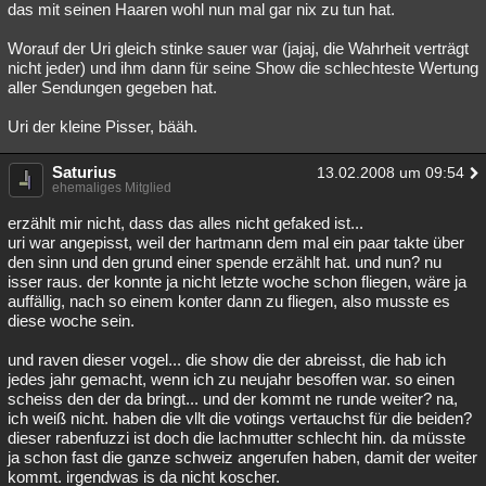
das mit seinen Haaren wohl nun mal gar nix zu tun hat.
Besucht
Teilgenommen
Alle
Neue
Geschlossen
Worauf der Uri gleich stinke sauer war (jajaj, die Wahrheit verträgt
Lesenswert
Schlüsselwörter
nicht jeder) und ihm dann für seine Show die schlechteste Wertung
aller Sendungen gegeben hat.
Uri der kleine Pisser, bääh.
Saturius
13.02.2008 um 09:54
ehemaliges Mitglied
erzählt mir nicht, dass das alles nicht gefaked ist...
uri war angepisst, weil der hartmann dem mal ein paar takte über
den sinn und den grund einer spende erzählt hat. und nun? nu
isser raus. der konnte ja nicht letzte woche schon fliegen, wäre ja
auffällig, nach so einem konter dann zu fliegen, also musste es
diese woche sein.
und raven dieser vogel... die show die der abreisst, die hab ich
jedes jahr gemacht, wenn ich zu neujahr besoffen war. so einen
scheiss den der da bringt... und der kommt ne runde weiter? na,
ich weiß nicht. haben die vllt die votings vertauchst für die beiden?
dieser rabenfuzzi ist doch die lachmutter schlecht hin. da müsste
ja schon fast die ganze schweiz angerufen haben, damit der weiter
kommt. irgendwas is da nicht koscher.