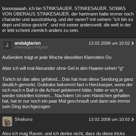
booooaaaah, ich bin STINKSAUER. STINKESAUER. SOWAS
VON ÜBERAUS STINKESAUER. der hartmann hatte immer noch
charakter und ausstrahlung. und der raven? mit seinem "ich bin so
depri und böse gesicht". und mit seiner anderswelt. die welt in der
er lebt scheint ziemlich anders zu sein.
andalglarien
13.02.2008 um 10:02
ehemaliges Mitglied
Außerdem trägt er jede Woche dieselben Klamotten Oo
Aber ich will mal Alexander ohne Gel in den Haaren sehen *g*
Türlich ist das alles gefaked... Das hat man diese Sendung ja ganz
deutlich gemerkt. Goldrake bekommt fast n Herzkasper, wenn der
sich noch n Ball in die Achsel geklemmt hätte, hätte er sich ja
wieder totstellen können... Nachdem Uri sein Händchen gehalten
hat, hat er nur noch ein paar Mal geschnauft und dann wie immer
sein Ding durchgezogen
Shakuru
13.02.2008 um 10:03
Also ich mag Raven. und ich denke nicht, dass du diese tricks