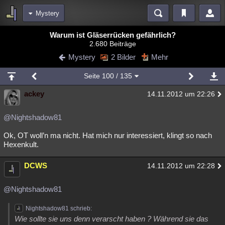
Mystery
Bereiche
Warum ist Gläserrücken gefährlich?
2.680 Beiträge
Echtzeit
Diskussionen
Blogs
Videos
Statistiken
Mystery
2 Bilder
Mehr
Chat
Wiki
Neuigkeiten
Seite
100
/ 135
meine Rubriken
ackey
14.11.2012 um 22:26
Menschen
Wissenschaft
Politik
Mystery
Kriminalfälle
Spiritualität
Verschwörungen
Technologie
Ufologie
@Nightshadow81
Ok, OT woll’n ma nicht. Hat mich nur interessiert, klingt so nach
Natur
Umfragen
Unterhaltung
Hexenkult.
weitere Rubriken
DCWS
Philosophie
Träume
Orte
Esoterik
14.11.2012 um 22:28
Literatur
Astronomie
Helpdesk
Gruppen
Gaming
Filme
@Nightshadow81
Musik
Clash
Verbesserungen
Allmystery
English
Nightshadow81 schrieb:
Wie sollte sie uns denn verarscht haben ? Während sie das
Übersichten