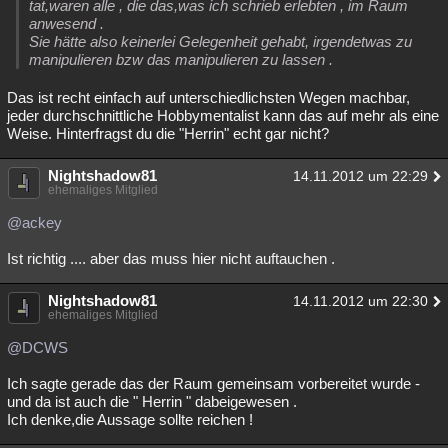
tat,waren alle , die das,was ich schrieb erlebten , im Raum
Besucht
Teilgenommen
Alle
Neue
Geschlossen
anwesend .
Sie hätte also keinerlei Gelegenheit gehabt, irgendetwas zu
manipulieren bzw das manipulieren zu lassen .
Lesenswert
Schlüsselwörter
Das ist recht einfach auf unterschiedlichsten Wegen machbar,
jeder durchschnittliche Hobbymentalist kann das auf mehr als eine
Weise. Hinterfragst du die "Herrin" echt gar nicht?
Nightshadow81
14.11.2012 um 22:29
ehemaliges Mitglied
@ackey
Ist richtig .... aber das muss hier nicht auftauchen .
Nightshadow81
14.11.2012 um 22:30
ehemaliges Mitglied
@DCWS
Ich sagte gerade das der Raum gemeinsam vorbereitet wurde -
und da ist auch die " Herrin " dabeigewesen .
Ich denke,die Aussage sollte reichen !