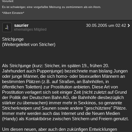
Vorurteil:
Besucht
Teilgenommen
Alle
Neue
Geschlossen
Es ist schwieriger, eine vorgefaßte Meinung zu zertrümmern als ein Atom.
*Albert Einstein*
Lesenswert
Schlüsselwörter
saurier
30.05.2005 um 02:42
ehemaliges Mitglied
Strichjunge
(Weitergeleitet von Stricher)
Als Strichjunge (kurz: Stricher, im späten 19., frühen 20.
Jahrhundert auch Puppenjunge) bezeichnete man bislang Jungen
oder junge Männer, die sich homo- oder bisexuellen Männern an
bestimmten Plätzen (z.B. auf Straßen, an Bahnhöfen, in
öffentlichen Toiletten) zur Prostitution anbieten. Diese Art von
Prostitution verlagert sich seit einiger Zeit (nicht zuletzt auf Grund
der Politik der Deutschen Bahn AG, die Bahnhöfe diesbezüglich
stärker zu überwachen) immer mehr in Sexkinos, so genannte
Stricherkneipen und Saunen sowie andere "geschütztere" Plätze.
Immer mehr werden auch das Internet und die Neuen Medien
(Handy) als Kontaktbörse zwischen Strichern und Freiern genutzt.
Um diesen neuen, aber auch den zukünfigen Entwicklungen