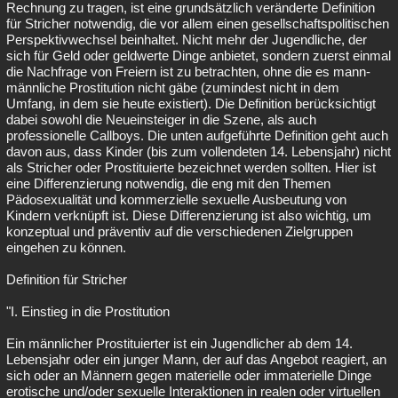
Rechnung zu tragen, ist eine grundsätzlich veränderte Definition
für Stricher notwendig, die vor allem einen gesellschaftspolitischen
Perspektivwechsel beinhaltet. Nicht mehr der Jugendliche, der
sich für Geld oder geldwerte Dinge anbietet, sondern zuerst einmal
die Nachfrage von Freiern ist zu betrachten, ohne die es mann-
männliche Prostitution nicht gäbe (zumindest nicht in dem
Umfang, in dem sie heute existiert). Die Definition berücksichtigt
dabei sowohl die Neueinsteiger in die Szene, als auch
professionelle Callboys. Die unten aufgeführte Definition geht auch
davon aus, dass Kinder (bis zum vollendeten 14. Lebensjahr) nicht
als Stricher oder Prostituierte bezeichnet werden sollten. Hier ist
eine Differenzierung notwendig, die eng mit den Themen
Pädosexualität und kommerzielle sexuelle Ausbeutung von
Kindern verknüpft ist. Diese Differenzierung ist also wichtig, um
konzeptual und präventiv auf die verschiedenen Zielgruppen
eingehen zu können.
Definition für Stricher
"I. Einstieg in die Prostitution
Ein männlicher Prostituierter ist ein Jugendlicher ab dem 14.
Lebensjahr oder ein junger Mann, der auf das Angebot reagiert, an
sich oder an Männern gegen materielle oder immaterielle Dinge
erotische und/oder sexuelle Interaktionen in realen oder virtuellen