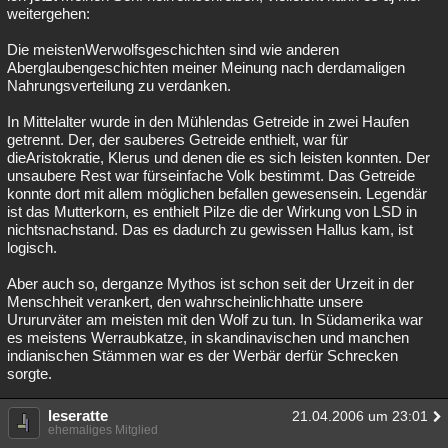
weitergehen:
Die meistenWerwolfsgeschichten sind wie anderen
Aberglaubengeschichten meiner Meinung nach derdamaligen
Nahrungsverteilung zu verdanken.
In Mittelalter wurde in den Mühlendas Getreide in zwei Haufen
getrennt. Der, der sauberes Getreide enthielt, war für
dieAristokratie, Klerus und denen die es sich leisten konnten. Der
unsaubere Rest war fürseinfache Volk bestimmt. Das Getreide
konnte dort mit allem möglichen befallen gewesensein. Legendär
ist das Mutterkorn, es enthielt Pilze die der Wirkung von LSD in
nichtsnachstand. Das es dadurch zu gewissen Hallus kam, ist
logisch.
Aber auch so, derganze Mythos ist schon seit der Urzeit in der
Menschheit verankert, den wahrscheinlichhatte unsere
Urururväter am meisten mit den Wolf zu tun. In Südamerika war
es meistens Werraubkatze, in skandinavischen und manchen
indianischen Stämmen war es der Werbär derfür Schrecken
sorgte.
leseratte
21.04.2006 um 23:01
ehemaliges Mitglied