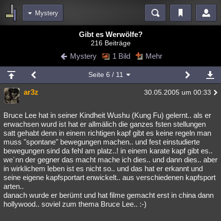
Mystery
Bereiche
Gibt es Werwölfe?
216 Beiträge
Echtzeit
Diskussionen
Blogs
Videos
Statistiken
Mystery
1 Bild
Mehr
Chat
Wiki
Neuigkeiten
Seite
6
/ 11
meine Rubriken
ar3z
30.05.2005 um 00:33
Menschen
Wissenschaft
Politik
Mystery
Kriminalfälle
Spiritualität
Verschwörungen
Technologie
Ufologie
Bruce Lee hat in seiner Kindheit Wushu (Kung Fu) gelernt.. als er
erwachsen wurd ist hat er allmälich die ganzes fsten stellungen
satt gehabt denn in einem richtigen kapf gibt es keine regeln man
Natur
Umfragen
Unterhaltung
muss "spontane" bewegungen machen.. und fest einstudierte
weitere Rubriken
bewegungen sind da fehl am platz..! in einem karate kapf gibt es..
we´nn der gegner das macht mache ich dies.. und dann dies.. aber
Philosophie
Träume
Orte
Esoterik
Literatur
in wirklichem leben ist es nicht so.. und das hat er erkannt und
seine eigene kapfsportart enwickelt.. aus verschiedenen kapfsport
Astronomie
Helpdesk
Gruppen
Gaming
Filme
arten..
danach wurde er berümt und hat filme gemacht erst in china dann
Musik
Clash
Verbesserungen
Allmystery
English
hollywood.. soviel zum thema Bruce Lee.. :-)
Übersichten