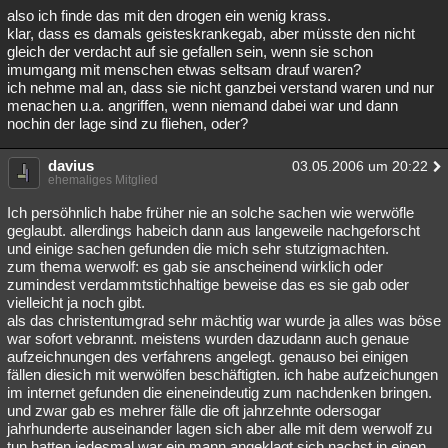
also ich finde das mit den drogen ein wenig krass.
klar, dass es damals geisteskrankegab, aber müsste den nicht
gleich der verdacht auf sie gefallen sein, wenn sie schon
imumgang mit menschen etwas seltsam drauf waren?
ich nehme mal an, dass sie nicht ganzbei verstand waren und nur
menachen u.a. angriffen, wenn niemand dabei war und dann
nochin der lage sind zu fliehen, oder?
davius
03.05.2006 um 20:22
ehemaliges Mitglied
Ich persöhnlich habe früher nie an solche sachen wie werwöfle
geglaubt. allerdings habeich dann aus langeweile nachgeforscht
und einige sachen gefunden die mich sehr stutzigmachten.
zum thema werwolf: es gab sie anscheinend wirklich oder
zumindest verdammtstichhaltige beweise das es sie gab oder
vielleicht ja noch gibt.
als das christentumgrad sehr mächtig war wurde ja alles was böse
war sofort vebrannt. meistens wurden dazudann auch genaue
aufzeichnungen des verfahrens angelegt. genauso bei einigen
fällen diesich mit werwölfen beschäftigten. ich habe aufzeichungen
im internet gefunden die eineneindeutig zum nachdenken bringen.
und zwar gab es mehrer fälle die oft jahrzehnte odersogar
jahrhunderte auseinander lagen sich aber alle mit dem werwolf zu
tun hatten.jedesmal war ein mann angeklagt sich nachst in einen