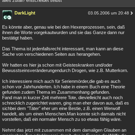
alles zufall? entscheidet selbst
DarkLight
03.05.2006 um 20:48
Es könnte aber, genau wie bei den Hexenprozessen, sein, daß
ihnen die Worte vorgekautwurden und sie das Ganze dann nur
bestätigt haben.
Das Thema ist jedenfallsrecht interessant, man kann an diese
Sache von verschiedenen Seiten aus herangehen.
Wir hatten es hier ja schon mit Geisteskranken und/oder
Bewusstseinsveränderungendurch Drogen, wie z.B. Mutterkorn.
Ich interessiere mich auch für Serienmörder,die gab es auch
schon vor Jahrhunderten. Ich habe in einem Buch eine Theorie
gefunden zudem Thema im Zusammenhang gefunden.
Fand man in kurzer Zeit mehrere Tote, dievielleicht auch noch
schrecklich zugerichtet waren, ging man eher davon aus, daß es
sichbei dem "Täter" eher um eine Bestie, z.B. einen Werwolf
handelt, als um einen Menschen.Man konnte sich damals nicht
vorstellen, daß ein normaler Mensch zu so etwas fähig wäre.
Nehmt das jetzt mit zusammen mit dem damaligen Glauben an