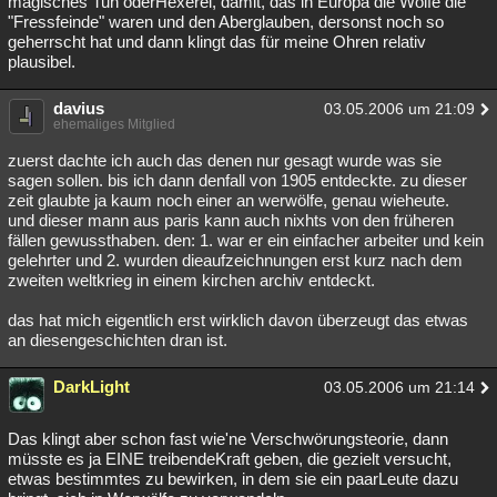
magisches Tun oderHexerei, damit, das in Europa die Wölfe die
"Fressfeinde" waren und den Aberglauben, dersonst noch so
geherrscht hat und dann klingt das für meine Ohren relativ
plausibel.
davius
03.05.2006 um 21:09
ehemaliges Mitglied
zuerst dachte ich auch das denen nur gesagt wurde was sie
sagen sollen. bis ich dann denfall von 1905 entdeckte. zu dieser
zeit glaubte ja kaum noch einer an werwölfe, genau wieheute.
und dieser mann aus paris kann auch nixhts von den früheren
fällen gewussthaben. den: 1. war er ein einfacher arbeiter und kein
gelehrter und 2. wurden dieaufzeichnungen erst kurz nach dem
zweiten weltkrieg in einem kirchen archiv entdeckt.
das hat mich eigentlich erst wirklich davon überzeugt das etwas
an diesengeschichten dran ist.
DarkLight
03.05.2006 um 21:14
Das klingt aber schon fast wie'ne Verschwörungsteorie, dann
müsste es ja EINE treibendeKraft geben, die gezielt versucht,
etwas bestimmtes zu bewirken, in dem sie ein paarLeute dazu