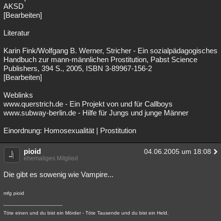
AKSD
[Bearbeiten]
Literatur
Karin Fink/Wolfgang B. Werner, Stricher - Ein sozialpädagogisches
Handbuch zur mann-männlichen Prostitution, Pabst Science
Publishers, 394 S., 2005, ISBN 3-89967-156-2
[Bearbeiten]
Weblinks
www.querstrich.de - Ein Projekt von und für Callboys
www.subway-berlin.de - Hilfe für Jungs und junge Männer
Einordnung: Homosexualität | Prostitution
pioid
04.06.2005 um 18:08
ehemaliges Mitglied
Die gibt es sowenig wie Vampire...
mfg pioid
____________________
Töte einen und du bist ein Mörder - Töte Tausende und du bist ein Held.