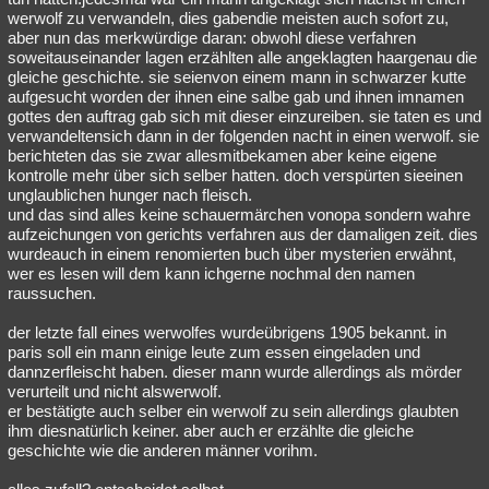
werwolf zu verwandeln, dies gabendie meisten auch sofort zu,
aber nun das merkwürdige daran: obwohl diese verfahren
soweitauseinander lagen erzählten alle angeklagten haargenau die
gleiche geschichte. sie seienvon einem mann in schwarzer kutte
aufgesucht worden der ihnen eine salbe gab und ihnen imnamen
gottes den auftrag gab sich mit dieser einzureiben. sie taten es und
verwandeltensich dann in der folgenden nacht in einen werwolf. sie
berichteten das sie zwar allesmitbekamen aber keine eigene
kontrolle mehr über sich selber hatten. doch verspürten sieeinen
unglaublichen hunger nach fleisch.
und das sind alles keine schauermärchen vonopa sondern wahre
aufzeichungen von gerichts verfahren aus der damaligen zeit. dies
wurdeauch in einem renomierten buch über mysterien erwähnt,
wer es lesen will dem kann ichgerne nochmal den namen
raussuchen.
der letzte fall eines werwolfes wurdeübrigens 1905 bekannt. in
paris soll ein mann einige leute zum essen eingeladen und
dannzerfleischt haben. dieser mann wurde allerdings als mörder
verurteilt und nicht alswerwolf.
er bestätigte auch selber ein werwolf zu sein allerdings glaubten
ihm diesnatürlich keiner. aber auch er erzählte die gleiche
geschichte wie die anderen männer vorihm.