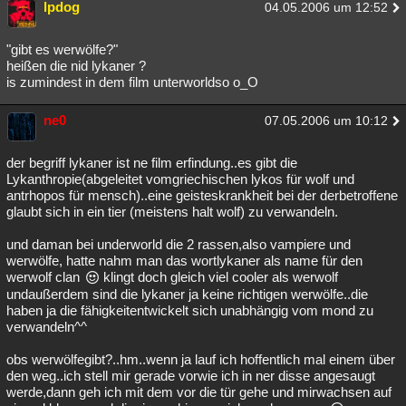
lpdog
04.05.2006 um 12:52
"gibt es werwölfe?"
heißen die nid lykaner ?
is zumindest in dem film unterworldso o_O
ne0
07.05.2006 um 10:12
der begriff lykaner ist ne film erfindung..es gibt die
Lykanthropie(abgeleitet vomgriechischen lykos für wolf und
antrhopos für mensch)..eine geisteskrankheit bei der derbetroffene
glaubt sich in ein tier (meistens halt wolf) zu verwandeln.
und daman bei underworld die 2 rassen,also vampiere und
werwölfe, hatte nahm man das wortlykaner als name für den
werwolf clan
klingt doch gleich viel cooler als werwolf
undaußerdem sind die lykaner ja keine richtigen werwölfe..die
haben ja die fähigkeitentwickelt sich unabhängig vom mond zu
verwandeln^^
obs werwölfegibt?..hm..wenn ja lauf ich hoffentlich mal einem über
den weg..ich stell mir gerade vorwie ich in ner disse angesaugt
werde,dann geh ich mit dem vor die tür gehe und mirwachsen auf