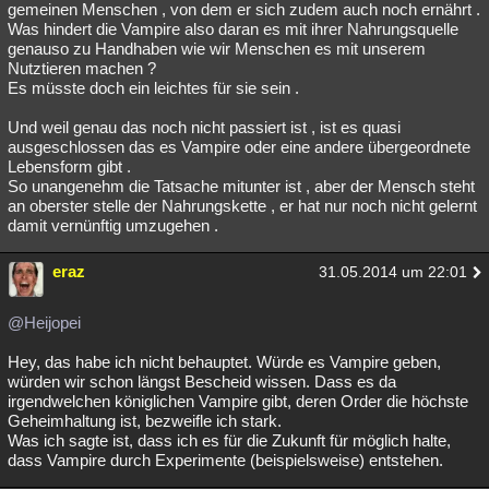
gemeinen Menschen , von dem er sich zudem auch noch ernährt .
Besucht
Teilgenommen
Alle
Neue
Geschlossen
Was hindert die Vampire also daran es mit ihrer Nahrungsquelle
genauso zu Handhaben wie wir Menschen es mit unserem
Lesenswert
Schlüsselwörter
Nutztieren machen ?
Es müsste doch ein leichtes für sie sein .
Und weil genau das noch nicht passiert ist , ist es quasi
ausgeschlossen das es Vampire oder eine andere übergeordnete
Lebensform gibt .
So unangenehm die Tatsache mitunter ist , aber der Mensch steht
an oberster stelle der Nahrungskette , er hat nur noch nicht gelernt
damit vernünftig umzugehen .
eraz
31.05.2014 um 22:01
@Heijopei
Hey, das habe ich nicht behauptet. Würde es Vampire geben,
würden wir schon längst Bescheid wissen. Dass es da
irgendwelchen königlichen Vampire gibt, deren Order die höchste
Geheimhaltung ist, bezweifle ich stark.
Was ich sagte ist, dass ich es für die Zukunft für möglich halte,
dass Vampire durch Experimente (beispielsweise) entstehen.