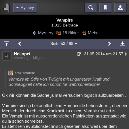
Mystery
Bereiche
Vampire
1.915 Beiträge
Echtzeit
Diskussionen
Blogs
Videos
Statistiken
Mystery
19 Bilder
Mehr
Chat
Wiki
Neuigkeiten
Seite
53
/ 99
meine Rubriken
Heijopei
31.05.2014 um 21:57
Menschen
Wissenschaft
Politik
Mystery
Kriminalfälle
ehemaliges Mitglied
Spiritualität
Verschwörungen
Technologie
Ufologie
eraz schrieb:
Natur
Umfragen
Unterhaltung
Vampire im Stile von Twilight mit ungeheurer Kraft und
Schnelligkeit halte ich schon für wahrscheinlicher
weitere Rubriken
Ok wir können die Sache ja mal versuchen logisch aufzuarbeiten .
Philosophie
Träume
Orte
Esoterik
Literatur
Vampire sind ja bekanntlich eine Humanoide Lebensform , eher ein
Astronomie
Helpdesk
Gruppen
Gaming
Filme
Mensch der durch eine Krankheit zu einem Vampir mutiert ist .
Ein Vampir ist mit ausserordentlichen Fähigkeiten ausgestattet wie
Musik
Clash
Verbesserungen
Allmystery
English
du ja schon schreibst .
Er steht rein evulotionstechnisch gesehen also weit über dem
Übersichten