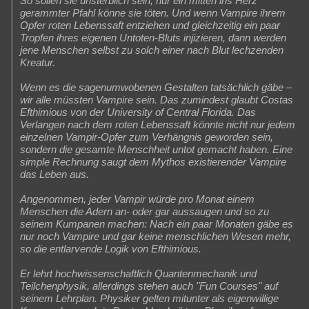
So sollen sie unsterblich sein; nur ein mitten ins Herz
gerammter Pfahl könne sie töten. Und wenn Vampire ihrem
Opfer roten Lebenssaft entziehen und gleichzeitig ein paar
Tropfen ihres eigenen Untoten-Bluts injizieren, dann werden
jene Menschen selbst zu solch einer nach Blut lechzenden
Kreatur.
Wenn es die sagenumwobenen Gestalten tatsächlich gäbe –
wir alle müssten Vampire sein. Das zumindest glaubt Costas
Efthimious von der University of Central Florida. Das
Verlangen nach dem roten Lebenssaft könnte nicht nur jedem
einzelnen Vampir-Opfer zum Verhängnis geworden sein,
sondern die gesamte Menschheit untot gemacht haben. Eine
simple Rechnung saugt dem Mythos existierender Vampire
das Leben aus.
Angenommen, jeder Vampir würde pro Monat einem
Menschen die Adern an- oder gar aussaugen und so zu
seinem Kumpanen machen: Nach ein paar Monaten gäbe es
nur noch Vampire und gar keine menschlichen Wesen mehr,
so die entlarvende Logik von Efthimious.
Er lehrt hochwissenschaftlich Quantenmechanik und
Teilchenphysik, allerdings stehen auch "Fun Courses" auf
seinem Lehrplan. Physiker gelten mitunter als eigenwillige