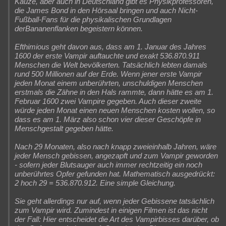
Kauze, aber auch in Deutschland gibt es Physikprofessoren,
die James Bond in den Hörsaal bringen und auch Nicht-
Fußball-Fans für die physikalischen Grundlagen
derBananenflanken begeistern können.
Efthimious geht davon aus, dass am 1. Januar des Jahres
1600 der erste Vampir auftauchte und exakt 536.870.911
Menschen die Welt bevölkerten. Tatsächlich lebten damals
rund 500 Millionen auf der Erde. Wenn jener erste Vampir
jeden Monat einem unberührten, unschuldigen Menschen
erstmals die Zähne in den Hals rammte, dann hätte es am 1.
Februar 1600 zwei Vampire gegeben. Auch dieser zweite
würde jeden Monat einen neuen Menschen kosten wollen, so
dass es am 1. März also schon vier dieser Geschöpfe in
Menschgestalt gegeben hätte.
Nach 29 Monaten, also nach knapp zweieinhalb Jahren, wäre
jeder Mensch gebissen, angezapft und zum Vampir geworden
- sofern jeder Blutsauger auch immer rechtzeitig ein noch
unberührtes Opfer gefunden hat. Mathematisch ausgedrückt:
2 hoch 29 = 536.870.912. Eine simple Gleichung.
Sie geht allerdings nur auf, wenn jeder Gebissene tatsächlich
zum Vampir wird. Zumindest in einigen Filmen ist das nicht
der Fall: Hier entscheidet die Art des Vampirbisses darüber, ob