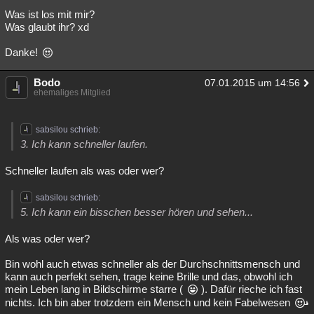
Was ist los mit mir?
Besucht
Teilgenommen
Alle
Neue
Geschlossen
Was glaubt ihr? xd
Lesenswert
Schlüsselwörter
Danke!
Bodo
07.01.2015 um 14:56
ehemaliges Mitglied
sabsilou schrieb:
3. Ich kann schneller laufen.
Schneller laufen als was oder wer?
sabsilou schrieb:
5. Ich kann ein bisschen besser hören und sehen...
Als was oder wer?
Bin wohl auch etwas schneller als der Durchschnittsmensch und
kann auch perfekt sehen, trage keine Brille und das, obwohl ich
mein Leben lang in Bildschirme starre (
). Dafür rieche ich fast
nichts. Ich bin aber trotzdem ein Mensch und kein Fabelwesen