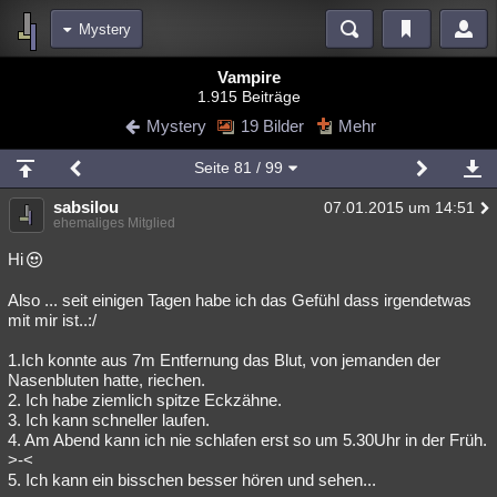
Mystery
Bereiche
Vampire
1.915 Beiträge
Echtzeit
Diskussionen
Blogs
Videos
Statistiken
Mystery
19 Bilder
Mehr
Chat
Wiki
Neuigkeiten
Seite
81
/ 99
meine Rubriken
sabsilou
07.01.2015 um 14:51
Menschen
Wissenschaft
Politik
Mystery
Kriminalfälle
ehemaliges Mitglied
Spiritualität
Verschwörungen
Technologie
Ufologie
Hi
Also ... seit einigen Tagen habe ich das Gefühl dass irgendetwas
Natur
Umfragen
Unterhaltung
mit mir ist..:/
weitere Rubriken
1.Ich konnte aus 7m Entfernung das Blut, von jemanden der
Philosophie
Träume
Orte
Esoterik
Literatur
Nasenbluten hatte, riechen.
2. Ich habe ziemlich spitze Eckzähne.
Astronomie
Helpdesk
Gruppen
Gaming
Filme
3. Ich kann schneller laufen.
4. Am Abend kann ich nie schlafen erst so um 5.30Uhr in der Früh.
Musik
Clash
Verbesserungen
Allmystery
English
>-<
5. Ich kann ein bisschen besser hören und sehen...
Übersichten