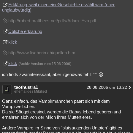
Erklärung, weil einen eineGeschichte erzählt wird (eher
unglaubwürdig)
http://robert.matthees.net/pdfs/Adam_Eva.pdf
Übliche erklärung
klick
http://www.fischerin.ch/quellen.html
klick
(Archiv-Version vom 15.06.2006)
ich finds zwarinteressant, aber irgendwas fehlt ^^
taothustra1
28.08.2006 um 13:22
ehemaliges Mitglied
Ganz einfach, das Vampirmännchen paart sich mit dem
Vampirweibchen.
Da sie Säugetieresind, werden die Babys lebend geboren und
ernähren sich von der Milch ihres Muttertieres.
Andere Vampire im Sinne von "blutsaugenden Untoten" gibt es