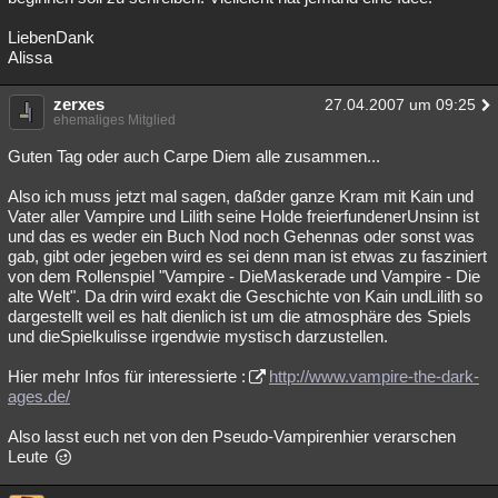
LiebenDank
Alissa
zerxes
27.04.2007 um 09:25
ehemaliges Mitglied
Guten Tag oder auch Carpe Diem alle zusammen...
Also ich muss jetzt mal sagen, daßder ganze Kram mit Kain und
Vater aller Vampire und Lilith seine Holde freierfundenerUnsinn ist
und das es weder ein Buch Nod noch Gehennas oder sonst was
gab, gibt oder jegeben wird es sei denn man ist etwas zu fasziniert
von dem Rollenspiel "Vampire - DieMaskerade und Vampire - Die
alte Welt". Da drin wird exakt die Geschichte von Kain undLilith so
dargestellt weil es halt dienlich ist um die atmosphäre des Spiels
und dieSpielkulisse irgendwie mystisch darzustellen.
Hier mehr Infos für interessierte :
http://www.vampire-the-dark-
ages.de/
Also lasst euch net von den Pseudo-Vampirenhier verarschen
Leute