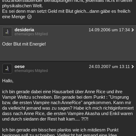
trotzanderslautender Behauptungen nicht, jedenfalls nicht in dieser
physikalischen Welt.
Es sei denn man setzt Geld mit Blut gleich...dann gäbe es freilich
eine Menge
desideria
14.09.2006 um 17:34
ehemaliges Mitglied
Oder Blut mit Energie!
oese
24.03.2007 um 13:11
ehemaliges Mitglied
Hallo,
ich bin gerade dabei eine Hausarbeit über Anne Rice und ihre
Vampir Weltzu schreiben. Bin gerade bei dem Punkt : "Ursprung
bzw. die ersten Vampire nach AnneRice" angekommen. Kann mir
da vielleicht jemand was zu sagen? Habe ich mich richtiginformiert
dass nach Anne Rice, die ersten Vampire Akasha und Enkil waren
und durch siedann der Rest halt kam.... ?!?!
Ich bin gerade ein bisschen planlos wie ich mitdiesm Punkt
beginnen soll zu schreiben. Vielleicht hat jemand eine Idee.