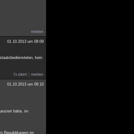
melden
01.10.2013 um 08:09
staatsbediensteten, kein
7x zitiert
melden
01.10.2013 um 08:10
nziert hätte, im
em Republikanern im