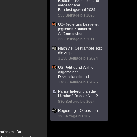
Regierungskoalition und
vorgezogene
Bundestagswahl 2025
553 Beiträge bis 2026
US-Regierung bestreitet
jeglichen Kontakt mit
Außerirdischen
233 Beiträge bis 2011
Nach viel Gestrampel jetzt
die Ampel
3.158 Beiträge bis 2024
US-Politik und Wahlen -
allgemeiner
Diskussionsthread
1.956 Beiträge bis 2026
Panzerlieferung an die
Ukraine? Ja oder Nein?
880 Beiträge bis 2024
Regierung = Opposition
29 Beiträge bis 2023
n müssen. Da