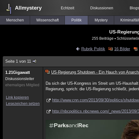
Allmystery
Echtzeit
Diskussionen
Blog
Menschen
Wissenschaft
Politik
Mystery
Kriminalfäl
US-Regierung
255 Beiträge
▪ Schlüsselwör
Rubrik Politik
16 Bilder
Seite 1 von 11
US-Regierung Shutdown - Ein Hauch von Anarch
1.21Gigawatt
Diskussionsleiter
Da sich der US-Kongress im Streit um US-Haushalt
ehemaliges Mitglied
Regierung, sprich: die US-Regierung schließt, jeden
Link kopieren
http://www.cnn.com/2013/09/30/politics/shutd
Lesezeichen setzen
http://nbcpolitics.nbcnews.com/_news/2013/09/