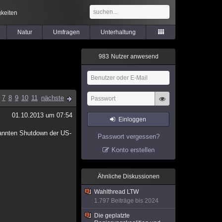
keiten
Natur
Umfragen
Unterhaltung
9
8
3
Nutzer anwesend
7
8
9
10
11
nächste
01.10.2013 um 07:54
Einloggen
nannten Shutdown der US-
Passwort vergessen?
Konto erstellen
Ähnliche Diskussionen
Wahlthread LTW
1.797 Beiträge bis 2024
Die geplatzte