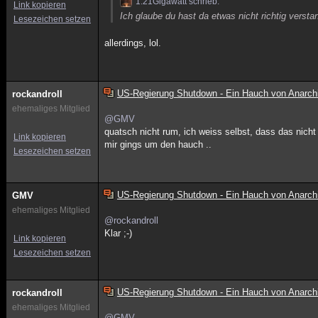
1.21Gigawatt schrieb:
Link kopieren
Ich glaube du hast da etwas nicht richtig verst
Lesezeichen setzen
allerdings, lol.
US-Regierung Shutdown - Ein Hauch von Anarch
rockandroll
ehemaliges Mitglied
@GMV
quatsch nicht rum, ich weiss selbst, dass das nicht d
Link kopieren
mir gings um den hauch ..
Lesezeichen setzen
US-Regierung Shutdown - Ein Hauch von Anarch
GMV
ehemaliges Mitglied
@rockandroll
Klar ;-)
Link kopieren
Lesezeichen setzen
US-Regierung Shutdown - Ein Hauch von Anarch
rockandroll
ehemaliges Mitglied
@GMV