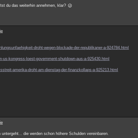
rftst du das weiterhin annehmen, klar?
ie
ahlungsunfaehigkeit-droht-wegen-blockade-der-republikaner-a-924784.html
t-im-us-kongress-loest-government-shutdown-aus-a-925430.html
tsstreit-amerika-droht-am-dienstag-der-finanzkollaps-a-925213.html
ie
untergeht... die werden schon höhere Schulden vereinbaren.