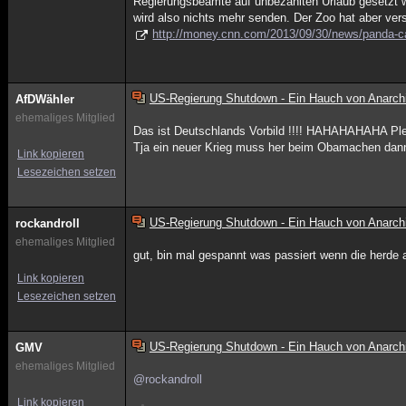
Regierungsbeamte auf unbezahlten Urlaub gesetzt w
wird also nichts mehr senden. Der Zoo hat aber ve
http://money.cnn.com/2013/09/30/news/panda-c
US-Regierung Shutdown - Ein Hauch von Anarch
AfDWähler
ehemaliges Mitglied
Das ist Deutschlands Vorbild !!!! HAHAHAHAHA Plei
Tja ein neuer Krieg muss her beim Obamachen dann 
Link kopieren
Lesezeichen setzen
US-Regierung Shutdown - Ein Hauch von Anarch
rockandroll
ehemaliges Mitglied
gut, bin mal gespannt was passiert wenn die herde 
Link kopieren
Lesezeichen setzen
US-Regierung Shutdown - Ein Hauch von Anarch
GMV
ehemaliges Mitglied
@rockandroll
Link kopieren