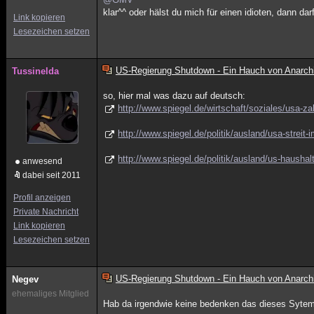
klar^^ oder hälst du mich für einen idioten, dann da
Link kopieren
Lesezeichen setzen
US-Regierung Shutdown - Ein Hauch von Anarch
Tussinelda
so, hier mal was dazu auf deutsch:
http://www.spiegel.de/wirtschaft/soziales/usa-z
http://www.spiegel.de/politik/ausland/usa-strei
http://www.spiegel.de/politik/ausland/us-haushal
anwesend
dabei seit 2011
Profil anzeigen
Private Nachricht
Link kopieren
Lesezeichen setzen
US-Regierung Shutdown - Ein Hauch von Anarch
Negev
ehemaliges Mitglied
Hab da irgendwie keine bedenken das dieses Sytem 