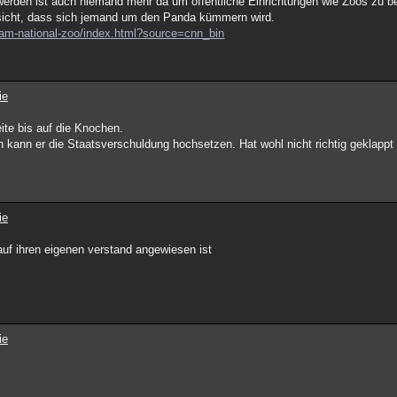
erden ist auch niemand mehr da um öffentliche Einrichtungen wie Zoos zu b
rsicht, dass sich jemand um den Panda kümmern wird.
am-national-zoo/index.html?source=cnn_bin
ie
te bis auf die Knochen.
kann er die Staatsverschuldung hochsetzen. Hat wohl nicht richtig geklappt
ie
auf ihren eigenen verstand angewiesen ist
ie