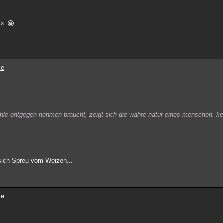
nix
ie
ehle entgegen nehmen braucht, zeigt sich die wahre natur eines menschen. ke
 sich Spreu vom Weizen...
ie