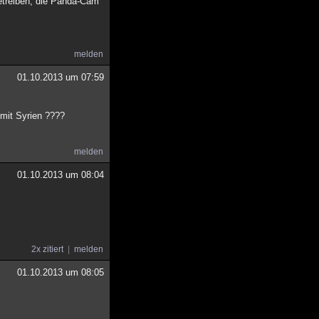
etreiben, die Panda-Cam
melden
01.10.2013 um 07:59
 mit Syrien ????
melden
01.10.2013 um 08:04
2x zitiert
melden
01.10.2013 um 08:05