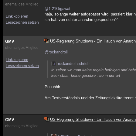
ehemaliges Mitglied
@1.21Gigawatt
naja, solange weiter aufgepasst wird, passiert klar 
Link kopieren
ich hab von echter anarchie gesprochen^^
Lesezeichen setzen
US-Regierung Shutdown - Ein Hauch von Anarch
GMV
ehemaliges Mitglied
@rockandroll
Link kopieren
rockandroll schrieb:
Lesezeichen setzen
in zeiten wo man keine regeln befolgen und bef
kein staat, keine gesetze.. so in der art
Puuuhhh.....
Am Textverständnis und der Zeitungslektüre trennt
US-Regierung Shutdown - Ein Hauch von Anarch
GMV
ehemaliges Mitglied