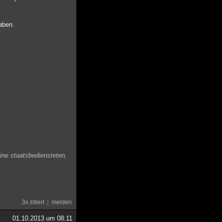
aben.
ine staatsbediensteten,
3x zitiert
melden
01.10.2013 um 08:11