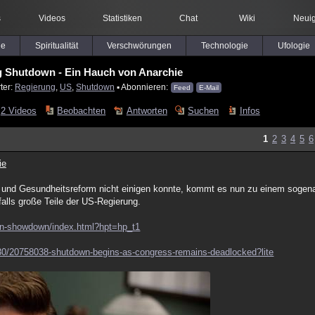
s
Videos
Statistiken
Chat
Wiki
Neuig
le
Spiritualität
Verschwörungen
Technologie
Ufologie
 Shutdown - Ein Hauch von Anarchie
ter:
Regierung
,
US
,
Shutdown
▪ Abonnieren:
Feed
E-Mail
2 Videos
Beobachten
Antworten
Suchen
Infos
1
2
3
4
5
6
ie
 und Gesundheitsreform nicht einigen konnte, kommt es nun zu einem soge
falls große Teile der US-Regierung.
own-showdown/index.html?hpt=hp_t1
30/20758038-shutdown-begins-as-congress-remains-deadlocked?lite