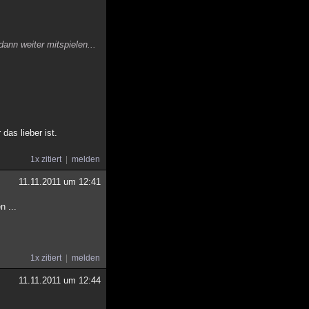
ann weiter mitspielen...
as lieber ist.
1x zitiert
melden
11.11.2011 um 12:41
n ...
1x zitiert
melden
11.11.2011 um 12:44