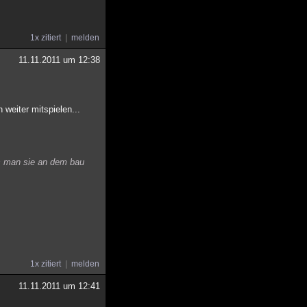
1x zitiert
melden
11.11.2011 um 12:38
 weiter mitspielen...
as man sie an dem bau
1x zitiert
melden
11.11.2011 um 12:41