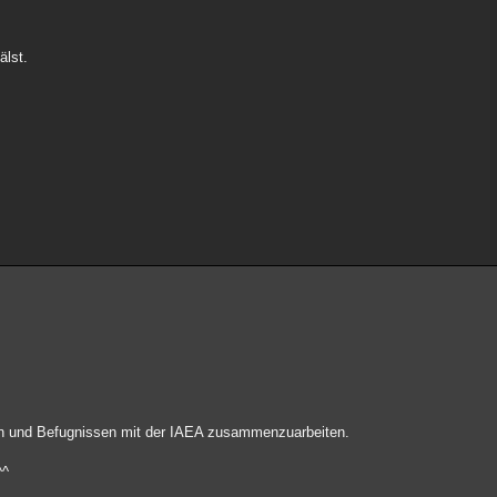
älst.
ln und Befugnissen mit der IAEA zusammenzuarbeiten.
^^