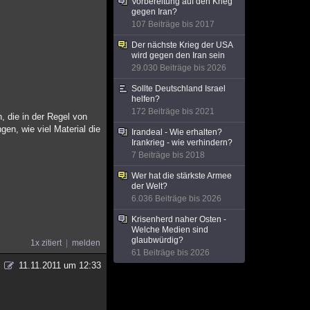
Vorbereitung auf den Krieg
gegen Iran?
107 Beiträge bis 2017
Der nächste Krieg der USA
wird gegen den Iran sein
29.030 Beiträge bis 2026
Sollte Deutschland Israel
helfen?
172 Beiträge bis 2021
, die in der Regel von
en, wie viel Material die
Irandeal - Wie erhalten?
Irankrieg - wie verhindern?
7 Beiträge bis 2018
Wer hat die stärkste Armee
der Welt?
6.036 Beiträge bis 2026
Krisenherd naher Osten -
Welche Medien sind
glaubwürdig?
1x zitiert
melden
61 Beiträge bis 2026
11.11.2011 um 12:33