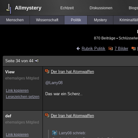
Allmystery
Echtzeit
Diskussionen
Blog
Menschen
Wissenschaft
Politik
Mystery
Kriminalfäl
870 Beiträge
▪ Schlüsselw
Rubrik Politik
7 Bilder
Seite 34 von 44
Der Iran hat Atomwaffen
View
ehemaliges Mitglied
@Larry08
Link kopieren
Das war ein Scherz..
Lesezeichen setzen
Der Iran hat Atomwaffen
def
ehemaliges Mitglied
Larry08 schrieb:
Link kopieren