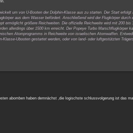
nn.
wickelt um von U-Booten der Dolphin-Klasse aus zu starten. Der Start erfolgt
ugkörper aus dem Wasser befördert. Anschließend wird der Flugkörper durch e
t ermöglicht größere Reichweiten. Die offizielle Reichweite wird mit 200 bi
e wurden allerdings über 1500 km erreicht. Der Popeye Turbo Marschflugkörper
iranischen Atomprogramms in Reichweite von israelischen Atomwaffen. Entwed
n-Klasse-Ubooten gestartet werden, oder von land- oder luftgestützten Träg
en osten abomben haben demnächst ,die logischste schlussvolgerung ist das m