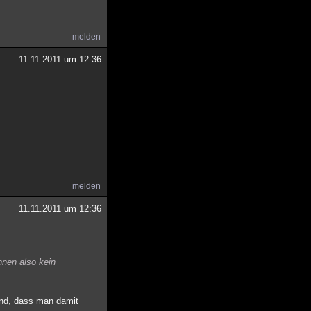
melden
11.11.2011 um 12:36
melden
11.11.2011 um 12:36
nnen also kein
ind, dass man damit