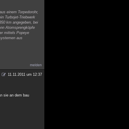
 aus einem Torpedorohr,
in Turbojet-Triebwerk
s 350 km angegeben, bei
 kann Atomsprengköpfe
er mittels Popeye
ersystemen aus
melden
11.11.2011 um 12:37
an sie an dem bau