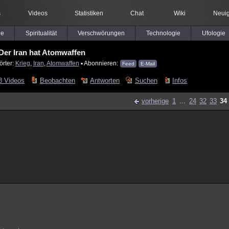
s
Videos
Statistiken
Chat
Wiki
Neuig
le
Spiritualität
Verschwörungen
Technologie
Ufologie
Der Iran hat Atomwaffen
örter:
Krieg
,
Iran
,
Atomwaffen
▪ Abonnieren:
Feed
E-Mail
8 Videos
Beobachten
Antworten
Suchen
Infos
vorherige
1
...
24
32
33
34