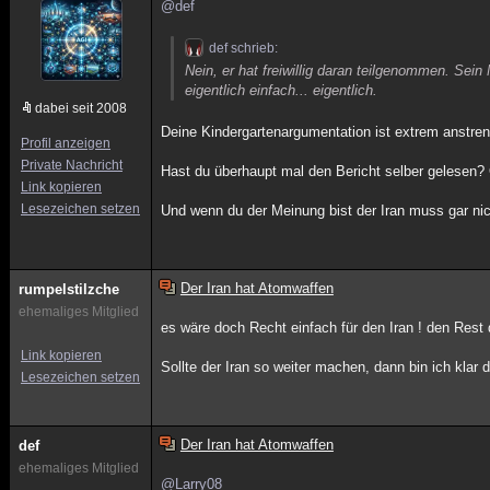
@def
def schrieb:
Nein, er hat freiwillig daran teilgenommen. Sei
eigentlich einfach... eigentlich.
dabei seit 2008
Deine Kindergartenargumentation ist extrem anstreng
Profil anzeigen
Private Nachricht
Hast du überhaupt mal den Bericht selber gelesen? O
Link kopieren
Lesezeichen setzen
Und wenn du der Meinung bist der Iran muss gar nic
Der Iran hat Atomwaffen
rumpelstilzche
ehemaliges Mitglied
es wäre doch Recht einfach für den Iran ! den Rest 
Link kopieren
Sollte der Iran so weiter machen, dann bin ich kla
Lesezeichen setzen
Der Iran hat Atomwaffen
def
ehemaliges Mitglied
@Larry08