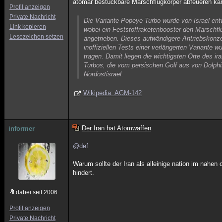
atomar bestückbare Marschflugkörper abfeueren ka
Profil anzeigen
Private Nachricht
Die Variante Popeye Turbo wurde von Israel ent
Link kopieren
wobei ein Feststoffraketenbooster den Marschfl
Lesezeichen setzen
angetrieben. Dieses aufwändigere Antriebskonzep
inoffiziellen Tests einer verlängerten Variant
tragen. Damit liegen die wichtigsten Orte des 
Turbos, die vom persischen Golf aus von Dolphi
Nordostisrael.
Wikipedia: AGM-142
Der Iran hat Atomwaffen
informer
@def
Warum sollte der Iran als alleinige nation im nah
hindert.
dabei seit 2006
Profil anzeigen
Private Nachricht