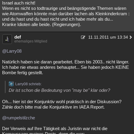
Israel auch nicht!
Wenn es nicht so todtraurige und beängstigende Themen wären
wie Atomwaffen könnte man darüber lachen als Kleinkinderkram :
und du hast und du hast nicht und ich habe mehr als du...
Kranke Idioten alle beide. (Regierungen).
def
11.11.2011 um 13:34
ehemaliges Mitglied
@Larry08
Natürlich haben sie daran gearbeitet. Eben bis 2003.. nicht länger.
Ich habe nie etwas anderes behauptet... Sie haben jedoch KEINE
Bombe fertig gestellt.
Larry08 schrieb:
Dir ist schon die Bedeutung von "may be" klar oder?
Oh... hier ist der Konjunktiv wohl praktisch in der Diskussion?
Zähle doch bitte mal die Konjunktive im IAEA Report.
@rumpelstilzche
Der Verweis auf Ihre Tätigkeit als Juristin war nicht die
Kernaussage meines Posts, denn die war: