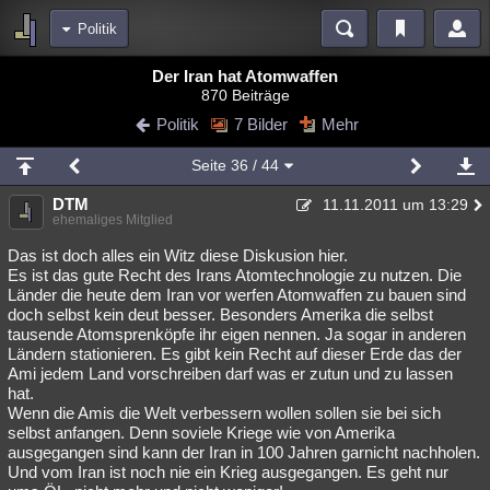
Politik
Bereiche
Der Iran hat Atomwaffen
870 Beiträge
Echtzeit
Diskussionen
Blogs
Videos
Statistiken
Politik
7 Bilder
Mehr
Chat
Wiki
Neuigkeiten
Seite
36
/ 44
meine Rubriken
DTM
11.11.2011 um 13:29
Menschen
Wissenschaft
Politik
Mystery
Kriminalfälle
ehemaliges Mitglied
Spiritualität
Verschwörungen
Technologie
Ufologie
Das ist doch alles ein Witz diese Diskusion hier.
Es ist das gute Recht des Irans Atomtechnologie zu nutzen. Die
Länder die heute dem Iran vor werfen Atomwaffen zu bauen sind
Natur
Umfragen
Unterhaltung
doch selbst kein deut besser. Besonders Amerika die selbst
weitere Rubriken
tausende Atomsprenköpfe ihr eigen nennen. Ja sogar in anderen
Ländern stationieren. Es gibt kein Recht auf dieser Erde das der
Philosophie
Träume
Orte
Esoterik
Literatur
Ami jedem Land vorschreiben darf was er zutun und zu lassen
hat.
Astronomie
Helpdesk
Gruppen
Gaming
Filme
Wenn die Amis die Welt verbessern wollen sollen sie bei sich
selbst anfangen. Denn soviele Kriege wie von Amerika
Musik
Clash
Verbesserungen
Allmystery
English
ausgegangen sind kann der Iran in 100 Jahren garnicht nachholen.
Und vom Iran ist noch nie ein Krieg ausgegangen. Es geht nur
Übersichten