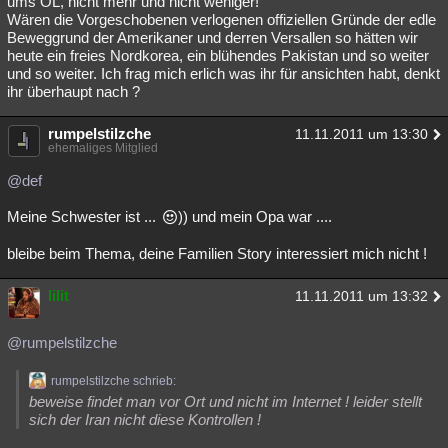
ums ÖL, nicht mehr und nicht weniger!
Wären die Vorgeschobenen verlogenen offiziellen Gründe der edle
Besucht
Teilgenommen
Alle
Neue
Geschlossen
Beweggrund der Amerikaner und derren Versallen so hätten wir
heute ein freies Nordkorea, ein blühendes Pakistan und so weiter
Lesenswert
Schlüsselwörter
und so weiter. Ich frag mich erlich was ihr für ansichten habt, denkt
ihr überhaupt nach ?
rumpelstilzche
11.11.2011 um 13:30
ehemaliges Mitglied
@def
Meine Schwester ist ...
)) und mein Opa war ....
bleibe beim Thema, deine Familien Story interessiert mich nicht !
lilit
11.11.2011 um 13:32
@rumpelstilzche
rumpelstilzche schrieb:
beweise findet man vor Ort und nicht im Internet ! leider stellt
sich der Iran nicht diese Kontrollen !