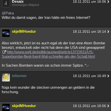
Desaix
18.11.2011 um 16:06
ehemaliges Mitglied
@Paka
Willst du damit sagen, der Iran hätte ein freies Internet?
skjelMHoedur
18.11.2011 um 16:14
Also wirklich, jetzt ist es auch egal ob der Iran eine Atom Bombe
besetzt, entwickelt oder nicht hat denn die USA sind gewappnet!
http://www.welt.de/politik/ausland/article13723511/US-
Superbombe-fliegt-fuenf-Mal-schneller-als-der-Schall.html
In Sachen Bomben waren sie schon immer Spitze. ^.-
informer
18.11.2011 um 16:49
Naja kein wunder die stecken unmengen an geldern in die
forschung.
skjelMHoedur
18.11.2011 um 16:56