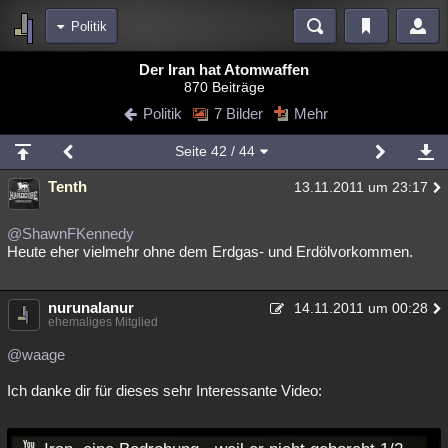
Politik
Bereiche
Der Iran hat Atomwaffen
870 Beiträge
Echtzeit
Diskussionen
Blogs
Videos
Statistiken
Politik
7 Bilder
Mehr
Chat
Wiki
Neuigkeiten
2
Seite
42
/ 44
meine Rubriken
Tenth
13.11.2011 um 23:17
Menschen
Wissenschaft
Politik
Mystery
Kriminalfälle
Spiritualität
Verschwörungen
Technologie
Ufologie
@ShawnFKennedy
Heute eher vielmehr ohne dem Erdgas- und Erdölvorkommen.
Natur
Umfragen
Unterhaltung
weitere Rubriken
nurunalanur
14.11.2011 um 00:28
ehemaliges Mitglied
Philosophie
Träume
Orte
Esoterik
Literatur
@waage
Astronomie
Helpdesk
Gruppen
Gaming
Filme
Ich danke dir für dieses sehr Interessante Video:
Musik
Clash
Verbesserungen
Allmystery
English
Übersichten