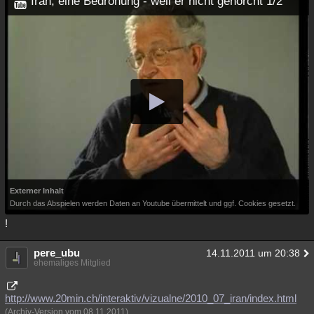
Iran, eine Bedrohung - weil er nicht gehorcht 1/2
Besucht
Teilgenommen
Alle
Neue
Geschlossen
Lesenswert
Schlüsselwörter
Externer Inhalt
Durch das Abspielen werden Daten an Youtube übermittelt und ggf. Cookies gesetzt.
!
pere_ubu
14.11.2011 um 20:38
ehemaliges Mitglied
http://www.20min.ch/interaktiv/vizualne/2010_07_iran/index.html
(Archiv-Version vom 08.11.2011)