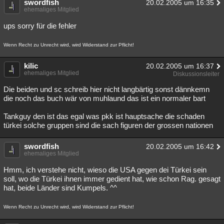
swordfish
20.02.2005 um 16:35
ehemaliges Mitglied
Besucht
Teilgenommen
Alle
Neue
Geschlossen
ups sorry für die fehler
Lesenswert
Schlüsselwörter
Wenn Recht zu Unrecht wird, wird Widerstand zur Pflicht!
kilic
20.02.2005 um 16:37
ehemaliges Mitglied
Diskussionsleiter
Die beiden und sc schreib hier nicht langbärtig sonst dännkemn
die noch das buch wär von muhlaund das ist ein normaler bart
Tankguy den ist das egal was pkk ist hauptsache die schaden
türkei solche gruppen sind die sach figuren der grossen nationen
swordfish
20.02.2005 um 16:42
ehemaliges Mitglied
Hmm, ich verstehe nicht, wieso die USA gegen dei Türkei sein
soll, wo die Türkei ihnen immer gedient hat, wie schon Rag. gesagt
hat, beide Länder sind Kumpels. ^^
Wenn Recht zu Unrecht wird, wird Widerstand zur Pflicht!