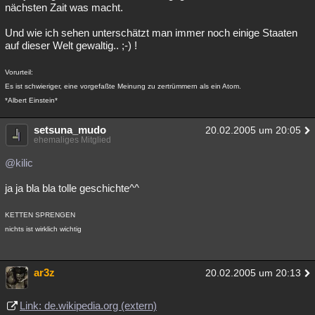
nächsten Zait was macht.
Und wie ich sehen unterschätzt man immer noch einige Staaten
auf dieser Welt gewaltig.. ;-) !
Vorurteil:
Es ist schwieriger, eine vorgefaßte Meinung zu zertrümmern als ein Atom.
*Albert Einstein*
setsuna_mudo
20.02.2005 um 20:05
ehemaliges Mitglied
@kilic
ja ja bla bla tolle geschichte^^
KETTEN SPRENGEN
nichts ist wirklich wichtig
ar3z
20.02.2005 um 20:13
Link: de.wikipedia.org (extern)