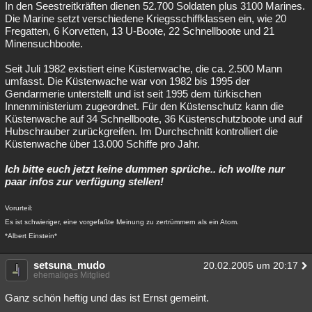
In den Seestreitkräften dienen 52.700 Soldaten plus 3100 Marines.
Die Marine setzt verschiedene Kriegsschiffklassen ein, wie 20
Fregatten, 6 Korvetten, 13 U-Boote, 22 Schnellboote und 21
Minensuchboote.
Seit Juli 1982 existiert eine Küstenwache, die ca. 2.500 Mann
umfasst. Die Küstenwache war von 1982 bis 1995 der
Gendarmerie unterstellt und ist seit 1995 dem türkischen
Innenministerium zugeordnet. Für den Küstenschutz kann die
Küstenwache auf 34 Schnellboote, 36 Küstenschutzboote und auf
Hubschrauber zurückgreifen. Im Durchschnitt kontrolliert die
Küstenwache über 13.000 Schiffe pro Jahr.
Ich bitte euch jetzt keine dummen sprüche.. ich wollte nur
paar infos zur verfügung stellen!
Vorurteil:
Es ist schwieriger, eine vorgefaßte Meinung zu zertrümmern als ein Atom.
*Albert Einstein*
setsuna_mudo
20.02.2005 um 20:17
ehemaliges Mitglied
Ganz schön heftig und das ist Ernst gemeint.