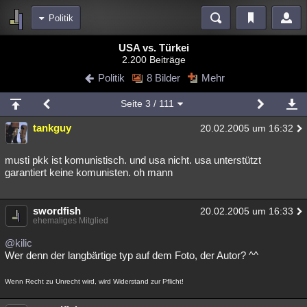
Politik
Bereiche
USA vs. Türkei
2.200 Beiträge
Echtzeit
Diskussionen
Blogs
Videos
Statistiken
Politik
8 Bilder
Mehr
Chat
Wiki
Neuigkeiten
Seite
3
/ 111
meine Rubriken
tankguy
20.02.2005 um 16:32
Menschen
Wissenschaft
Politik
Mystery
Kriminalfälle
Spiritualität
Verschwörungen
Technologie
Ufologie
musti pkk ist komunistisch. und usa nicht. usa unterstützt
garantiert keine komunisten. oh mann
Natur
Umfragen
Unterhaltung
weitere Rubriken
swordfish
20.02.2005 um 16:33
ehemaliges Mitglied
Philosophie
Träume
Orte
Esoterik
Literatur
@kilic
Astronomie
Helpdesk
Gruppen
Gaming
Filme
Wer denn der langbärtige typ auf dem Foto, der Autor? ^^
Musik
Clash
Verbesserungen
Allmystery
English
Wenn Recht zu Unrecht wird, wird Widerstand zur Pflicht!
Übersichten