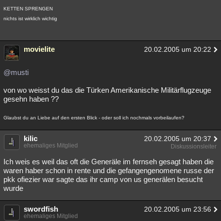
KETTEN SPRENGEN
nichts ist wirklich wichtig
movielite
20.02.2005 um 20:22
@musti
von wo weisst du das die Türken Amerikanische Militärflugzeuge
gesehn haben ??
Glaubst du an Liebe auf den ersten Blick - oder soll ich nochmals vorbeilaufen?
kilic
20.02.2005 um 20:37
ehemaliges Mitglied
Diskussionsleiter
Ich weis es weil das oft die Generäle im fernseh gesagt haben die
waren haber schon in rente und die gefangengenomene russe der
pkk ofiezier war sagte das ihr camp von us generälen besucht
wurde
swordfish
20.02.2005 um 23:56
ehemaliges Mitglied