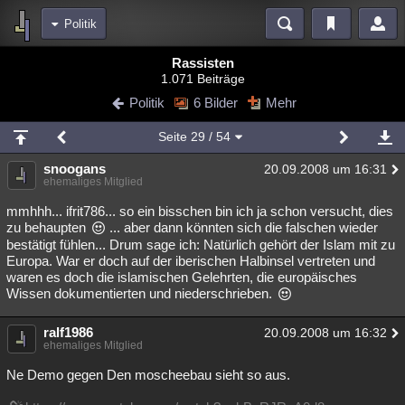
Politik
Bereiche
Rassisten
1.071 Beiträge
Echtzeit
Diskussionen
Blogs
Videos
Statistiken
Politik
6 Bilder
Mehr
Chat
Wiki
Neuigkeiten
Seite
29
/ 54
meine Rubriken
snoogans
20.09.2008 um 16:31
Menschen
Wissenschaft
Politik
Mystery
Kriminalfälle
ehemaliges Mitglied
Spiritualität
Verschwörungen
Technologie
Ufologie
mmhhh... ifrit786... so ein bisschen bin ich ja schon versucht, dies
zu behaupten
... aber dann könnten sich die falschen wieder
bestätigt fühlen... Drum sage ich: Natürlich gehört der Islam mit zu
Natur
Umfragen
Unterhaltung
Europa. War er doch auf der iberischen Halbinsel vertreten und
weitere Rubriken
waren es doch die islamischen Gelehrten, die europäisches
Wissen dokumentierten und niederschrieben.
Philosophie
Träume
Orte
Esoterik
Literatur
ralf1986
20.09.2008 um 16:32
Astronomie
Helpdesk
Gruppen
Gaming
Filme
ehemaliges Mitglied
Musik
Clash
Verbesserungen
Allmystery
English
Ne Demo gegen Den moscheebau sieht so aus.
Übersichten