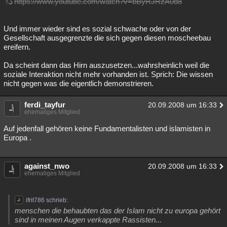
https://www.youtube.com/watch?v=bByRJRzA0d8
Besucht
Teilgenommen
Alle
Neue
Geschlossen
Und immer wieder sind es sozial schwache oder von der
Lesenswert
Schlüsselwörter
Gesellschaft ausgegrenzte die sich gegen diesen moscheebau
ereifern.
Da scheint dann das Hirn auszusetzen...wahrsheinlich weil die
soziale Interaktion nicht mehr vorhanden ist. Sprich: Die wissen
nicht gegen was die eigentlich demonstrieren.
ferdi_tayfur
20.09.2008 um 16:33
ehemaliges Mitglied
Auf jedenfall gehören keine Fundamentalisten und islamisten in
Europa .
against_nwo
20.09.2008 um 16:33
ehemaliges Mitglied
ifrit786 schrieb:
menschen die behaubten das der Islam nicht zu europa gehört
sind in meinen Augen verkappte Rassisten...