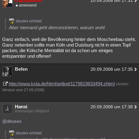
Capspauldin
20.09.2008 um 17:31
anwesend
deusex schrieb:
Aber niemand geht demonstrieren, warum wohl.
Ganz einfach, weil die Bevölkerung hinter dem Moscheebau steht.
Ganz nebenbei sollte man Köln und Duisburg nicht in einen Topf
packen, die Kölsche Mentalität ist da schon um einiges
entspannter und offener!
Befen
20.09.2008 um 17:35
http://www.ksta.de/html/artikel/1179819833494.shtml
(Archiv-
Version vom 27.09.2008)
Hansi
20.09.2008 um 17:38
ehemaliges Mitglied
@deusex
deusex schrieb: