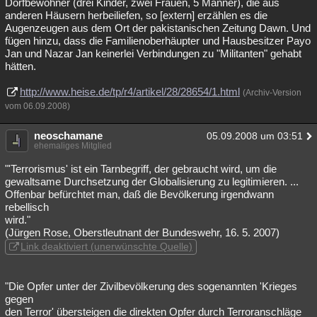
Dorfbewohner (drei Kinder, zwei Frauen, 5 Männer), die aus
anderen Häusern herbeiliefen, so [extern] erzählen es die
Augenzeugen aus dem Ort der pakistanischen Zeitung Dawn. Und
fügen hinzu, dass die Familienoberhäupter und Hausbesitzer Payo
Jan und Nazar Jan keinerlei Verbindungen zu "Militanten" gehabt
hätten.
http://www.heise.de/tp/r4/artikel/28/28654/1.html
(Archiv-Version
vom 06.09.2008)
neoschamane
05.09.2008 um 03:51
ehemaliges Mitglied
"'Terrorismus' ist ein Tarnbegriff, der gebraucht wird, um die
gewaltsame Durchsetzung der Globalisierung zu legitimieren. ...
Offenbar befürchtet man, daß die Bevölkerung irgendwann
rebellisch
wird."
(Jürgen Rose, Oberstleutnant der Bundeswehr, 16. 5. 2007)
Link deaktiviert (unerwünschte Quelle)
"Die Opfer unter der Zivilbevölkerung des sogenannten 'Krieges
gegen
den Terror' übersteigen die direkten Opfer durch Terroranschläge