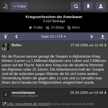
Politik
Bereiche
Kriegsverbrechen der Amerikaner
3.410 Beiträge
Echtzeit
Diskussionen
Blogs
Videos
Statistiken
Politik
24 Bilder
Mehr
Chat
Wiki
Neuigkeiten
2
Seite
23
/ 174
meine Rubriken
Befen
27.08.2008 um 11:48
Menschen
Wissenschaft
Politik
Mystery
Kriminalfälle
Spiritualität
Verschwörungen
Technologie
Ufologie
Als die Russen besser gesagt die Sowjets in Afghanistan Krieg
führten, kamen ca 1 Millionen Afghanen ums Leben und 2 Millionen
waren auf der Flucht. Nach dem Krieg war die deutliche Mehrheit
Natur
Umfragen
Unterhaltung
der Afghanen unter 15 Jahren. Die hinterlassenschaft der Sowjets
weitere Rubriken
sind all die wütenden jungen Männer die für sich keine andere
Verwendung finden als gegen alles zu sein und zu kämpfen was
Philosophie
Träume
Orte
Esoterik
Literatur
Ihnen durch fanatische Religionsführer eingetrichtert wurde.
Astronomie
Helpdesk
Gruppen
Gaming
Filme
neoschamane
05.09.2008 um 03:48
ehemaliges Mitglied
Musik
Clash
Verbesserungen
Allmystery
English
Link: www.heise.de (extern)
(Archiv-Version vom 06.09.2008)
Übersichten