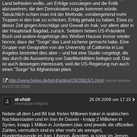
Land befrieden wollte, um Erfolge vorzulegen und die Kritik
abzuwehren, die den Demokraten zugute kommen würde.
Tatsächlich schien man mit der Methode, vorübergehend mehr
Truppen in den Irak zu schicken, Erfolg gehabt zu haben. Etwa zu
dieser Zeit gingen Anschläge und Gewalt im Irak, vor allem aber in
der Hauptstadt Bagdad, zurück. Seitdem heben US-Präsident
Bush und andere Angehörige des Weißen Hauses immer wieder
hervor, dass der "Surge" das Land sicherer gemacht habe. Eine
Gruppe von Geografen von der University of California in Los
Angeles bestreitet dies aber – und hat eine Studie vorgelegt, die
das durch die Auswertung von Satellitenbildern belegen soll. Das
ist auch deswegen interessant, weil die US-Regierung nun auch
einen "Surge" für Afghanistan plant.
http://www.heise.de/tp/r4/artikel/28/28816/1.html
(Archiv-Version
vom 27.09.2008)
al-chidr
26.09.2008 um 17:15
ehemaliges Mitglied
Neben all dem Leid IM Irak fristen Millionen Iraker in arabischen
Nachbarstaaten und im Iran ihr Dasein - knapp 2 Millionen in
Syrien, knapp 1 Million in Jordanien (das sind jeweils die offiziellen
Zahlen, vermutlich sind es eher mehr als weniger),
Hunderttausende im Iran, Libanon, Ägypten, ja sogar im Jemen,