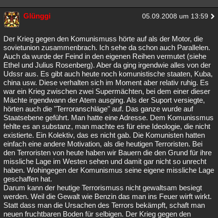
Glünggi
05.09.2008 um 13:59
Der Krieg gegen den Komunismuss hörte auf als der Motor, die
sovietunion zusammenbrach. Ich sehe da schon auch Parallelen.
Auch da wurde der Feind in den eigenen Reihen vermutet (siehe
Ethel und Julius Rosenberg). Aber da ging irgendwie alles von der
Udssr aus. Es gibt auch heute noch komunistische staaten, Kuba,
china usw. Diese verhalten sich im Moment aber relativ ruhig. Es
war ein Krieg zwischen zwei Supermächten, bei dem einer dieser
Mächte irgendwann der Atem ausging. Als der Suport versiegte,
hörten auch die "Terroranschläge" auf. Das ganze wurde auf
Staatsebene geführt. Man hatte eine Adresse. Dem Komunissmus
fehlte es an substanz, man machte es für eine Ideologie, die nicht
existierte. Ein Kolektiv, das es nicht gab. Die Komunisten hatten
einfach eine andere Motivation, als die heutigen Terroristen. Bei
den Terroristen von heute haben wir Bauern die den Grund für ihre
missliche Lage im Westen sehen und damit gar nicht so unrecht
haben. Wohingegen der Komunismus seine eigene missliche Lage
geschaffen hat.
Darum kann der heutige Terrorismuss nicht gewaltsam besiegt
werden. Weil die Gewalt wie Benzin das man ins Feuer wirft wirkt.
Statt dass man die Ursachen des Terrors bekämpft, schaft man
neuen fruchtbaren Boden für selbigen. Der Krieg gegen den