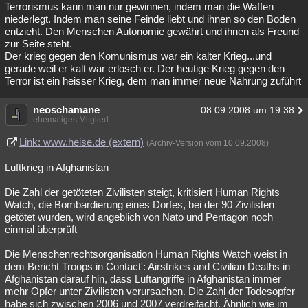
Terrorismus kann man nur gewinnen, indem man die Waffen
niederlegt. Indem man seine Feinde liebt und ihnen so den Boden
entzieht. Den Menschen Autonomie gewährt und ihnen als Freund
zur Seite steht.
Der krieg gegen den Komunismus war ein kalter Krieg...und
gerade weil er kalt war erlosch er. Der heutige Krieg gegen den
Terror ist ein heisser Krieg, dem man immer neue Nahrung zuführt
neoschamane
08.09.2008 um 19:38
ehemaliges Mitglied
Link: www.heise.de (extern)
(Archiv-Version vom 10.09.2008)
Luftkrieg in Afghanistan
Die Zahl der getöteten Zivilisten steigt, kritisiert Human Rights
Watch, die Bombardierung eines Dorfes, bei der 90 Zivilisten
getötet wurden, wird angeblich von Nato und Pentagon noch
einmal überprüft
Die Menschenrechtsorganisation Human Rights Watch weist in
dem Bericht Troops in Contact': Airstrikes and Civilian Deaths in
Afghanistan darauf hin, dass Luftangriffe in Afghanistan immer
mehr Opfer unter Zivilisten verursachen. Die Zahl der Todesopfer
habe sich zwischen 2006 und 2007 verdreifacht. Ähnlich wie im