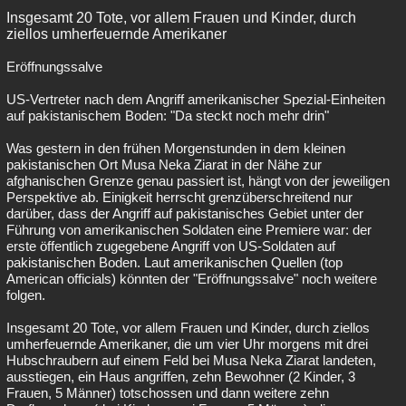
Insgesamt 20 Tote, vor allem Frauen und Kinder, durch
Besucht
Teilgenommen
Alle
Neue
Geschlossen
ziellos umherfeuernde Amerikaner
Lesenswert
Schlüsselwörter
Eröffnungssalve
US-Vertreter nach dem Angriff amerikanischer Spezial-Einheiten
auf pakistanischem Boden: "Da steckt noch mehr drin"
Was gestern in den frühen Morgenstunden in dem kleinen
pakistanischen Ort Musa Neka Ziarat in der Nähe zur
afghanischen Grenze genau passiert ist, hängt von der jeweiligen
Perspektive ab. Einigkeit herrscht grenzüberschreitend nur
darüber, dass der Angriff auf pakistanisches Gebiet unter der
Führung von amerikanischen Soldaten eine Premiere war: der
erste öffentlich zugegebene Angriff von US-Soldaten auf
pakistanischen Boden. Laut amerikanischen Quellen (top
American officials) könnten der "Eröffnungssalve" noch weitere
folgen.
Insgesamt 20 Tote, vor allem Frauen und Kinder, durch ziellos
umherfeuernde Amerikaner, die um vier Uhr morgens mit drei
Hubschraubern auf einem Feld bei Musa Neka Ziarat landeten,
ausstiegen, ein Haus angriffen, zehn Bewohner (2 Kinder, 3
Frauen, 5 Männer) totschossen und dann weitere zehn