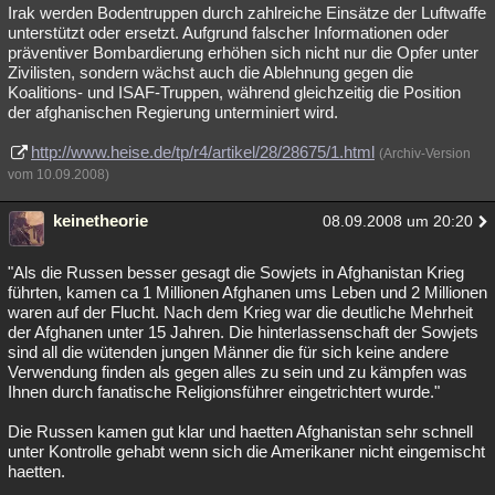
Irak werden Bodentruppen durch zahlreiche Einsätze der Luftwaffe
unterstützt oder ersetzt. Aufgrund falscher Informationen oder
präventiver Bombardierung erhöhen sich nicht nur die Opfer unter
Zivilisten, sondern wächst auch die Ablehnung gegen die
Koalitions- und ISAF-Truppen, während gleichzeitig die Position
der afghanischen Regierung unterminiert wird.
http://www.heise.de/tp/r4/artikel/28/28675/1.html
(Archiv-Version
vom 10.09.2008)
keinetheorie
08.09.2008 um 20:20
"Als die Russen besser gesagt die Sowjets in Afghanistan Krieg
führten, kamen ca 1 Millionen Afghanen ums Leben und 2 Millionen
waren auf der Flucht. Nach dem Krieg war die deutliche Mehrheit
der Afghanen unter 15 Jahren. Die hinterlassenschaft der Sowjets
sind all die wütenden jungen Männer die für sich keine andere
Verwendung finden als gegen alles zu sein und zu kämpfen was
Ihnen durch fanatische Religionsführer eingetrichtert wurde."
Die Russen kamen gut klar und haetten Afghanistan sehr schnell
unter Kontrolle gehabt wenn sich die Amerikaner nicht eingemischt
haetten.