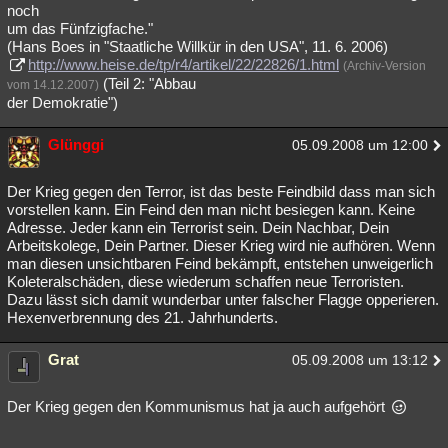
noch
um das Fünfzigfache."
(Hans Boes in "Staatliche Willkür in den USA", 11. 6. 2006)
http://www.heise.de/tp/r4/artikel/22/22826/1.html
(Archiv-Version
(Teil 2: "Abbau
vom 14.12.2007)
der Demokratie")
Glünggi
05.09.2008 um 12:00
Der Krieg gegen den Terror, ist das beste Feindbild dass man sich
vorstellen kann. Ein Feind den man nicht besiegen kann. Keine
Adresse. Jeder kann ein Terrorist sein. Dein Nachbar, Dein
Arbeitskolege, Dein Partner. Dieser Krieg wird nie aufhören. Wenn
man diesen unsichtbaren Feind bekämpft, entstehen unweigerlich
Koleteralschäden, diese wiederum schaffen neue Terroristen.
Dazu lässt sich damit wunderbar unter falscher Flagge opperieren.
Hexenverbrennung des 21. Jahrhunderts.
Grat
05.09.2008 um 13:12
Der Krieg gegen den Kommunismus hat ja auch aufgehört