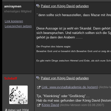
Palast von König David gefunden
amiraymen
ehemaliges Mitglied
´´denn sollte sich herausstellen, dass Mazar mit i
Link kopieren
Lesezeichen setzen
Diese Aussage ist ja wohl ein Skandal. Dann gehört
sich beanspruchen. Und natürlich sollten sich die S
gehört ja dann den Arabern .......
Der Prophet des Islams sagte:
Bewahre Gott und er bewahrt dich.Bewahre Gott und er zeig dir 
Es gibt mehr Dinge zwischen Himmel und Erde, als sich eure Schu
Palast von König David gefunden
Schdaiff
Link: www.evstadtakademie.de (extern)
(Archiv-
Tja, "Kleinkönig" oder "Großkönig"....
Hab da mal was gefiunden über König David (historisch
König David
(Archiv-Version vom 03.08.2007)
dabei seit 2004