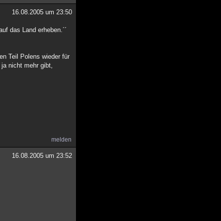
16.08.2005 um 23:50
auf das Land erheben.´´
n Teil Polens wieder für
ja nicht mehr gibt,
melden
16.08.2005 um 23:52