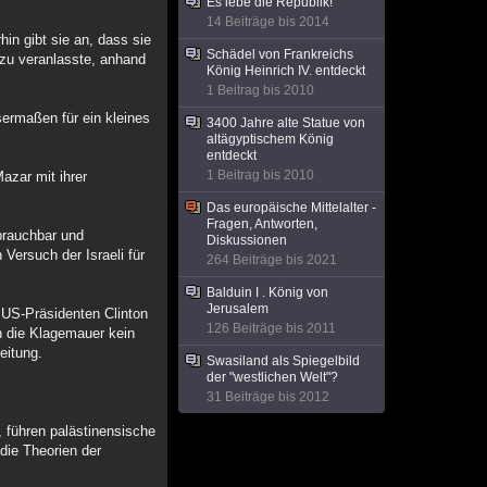
Es lebe die Republik!
14 Beiträge bis 2014
in gibt sie an, dass sie
Schädel von Frankreichs
azu veranlasste, anhand
König Heinrich IV. entdeckt
1 Beitrag bis 2010
sermaßen für ein kleines
3400 Jahre alte Statue von
altägyptischem König
entdeckt
1 Beitrag bis 2010
azar mit ihrer
Das europäische Mittelalter -
Fragen, Antworten,
brauchbar und
Diskussionen
 Versuch der Israeli für
264 Beiträge bis 2021
Balduin I . König von
Jerusalem
 US-Präsidenten Clinton
126 Beiträge bis 2011
h die Klagemauer kein
eitung.
Swasiland als Spiegelbild
der "westlichen Welt"?
31 Beiträge bis 2012
 führen palästinensische
die Theorien der