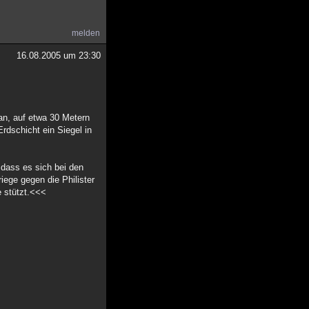
melden
16.08.2005 um 23:30
an, auf etwa 30 Metern
Erdschicht ein Siegel in
 dass es sich bei den
ege gegen die Philister
e stützt.<<<