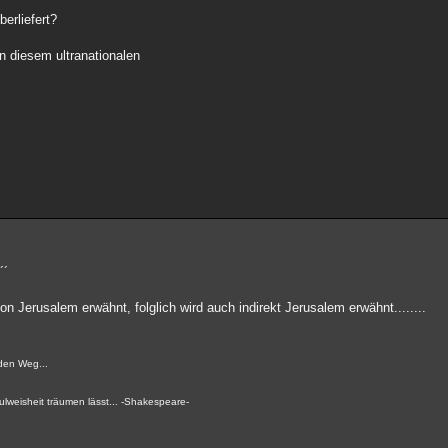
berliefert?
 diesem ultranationalen
´´
 Jerusalem erwähnt, folglich wird auch indirekt Jerusalem erwähnt........
den Weg...
lweisheit träumen lässt... -Shakespeare-