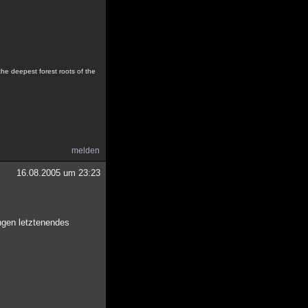
the deepest forest roots of the
melden
16.08.2005 um 23:23
ngen letztenendes