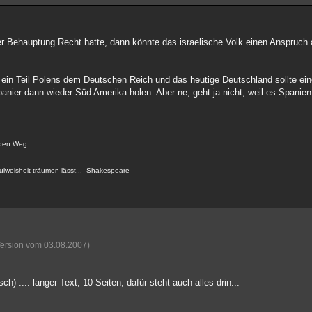
hrer Behauptung Recht hatte, dann könnte das israelische Volk einen Anspruch 
 ein Teil Polens dem Deutschen Reich und das heutige Deutschland sollte eine
panier dann wieder Süd Amerika holen. Aber ne, geht ja nicht, weil es Spanien 
den Weg...
lweisheit träumen lässt... -Shakespeare-
Version vom 03.08.2007)
) .... langer Text, 10 Seiten, dafür steht auch alles drin...