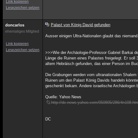
Link kopieren
Lesezeichen setzen
Palast von König David gefunden
doncarlos
ehemaliges Mitglied
Ausser einigen Ultra-Nationalen glaubt das niemand
Link kopieren
Lesezeichen setzen
>>>Wie der Archäologie-Professor Gabriel Barkai de
Länge die Ruinen eines Palastes freigelegt. Er soll 
altem Hebräisch gefunden, das einer Person im Bu
Die Grabungen werden vom ultranationalen Shalem Ce
Ruinen um den Palast König Davids handeln könnte,
geschenkt bekam. Andere israelische Archäologen bez
Quelle: Yahoo News
http://de.news.yahoo.com/050805/286/4n108.ht
DC