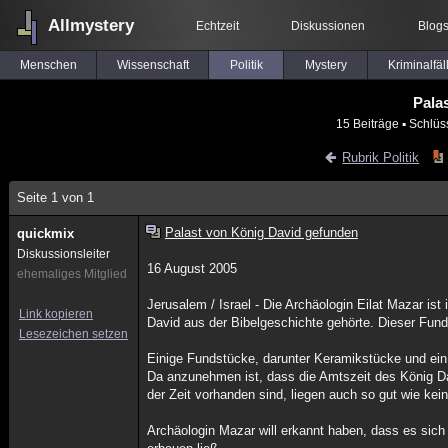
Allmystery
Echtzeit
Diskussionen
Blog
Menschen
Wissenschaft
Politik
Mystery
Kriminalfäl
Pala
15 Beiträge
▪ Schlüs
Rubrik Politik
Seite 1 von 1
Palast von König David gefunden
quickmix
Diskussionsleiter
16 August 2005
ehemaliges Mitglied
Jerusalem / Israel - Die Archäologin Eilat Mazar i
Link kopieren
David aus der Bibelgeschichte gehörte. Dieser Fund 
Lesezeichen setzen
Einige Fundstücke, darunter Keramikstücke und ein 
Da anzunehmen ist, dass die Amtszeit des König Da
der Zeit vorhanden sind, liegen auch so gut wie kei
Archäologin Mazar will erkannt haben, dass es sic