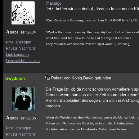
@alpago
Jetzt hoffen wir alle darauf, dass es keine neuen 
"Kein Geist ist in Ordnung, dem der Sinn für HUMOR fehlt." (J.E.
dabei seit 2004
"Wyrd is the drum of destiny, the deep rhythm of hidden forces w
world tree, and then flew to the tips of the highest branches.
Profil anzeigen
They returned with wisdom from the spirit world."(Elvenking)
Private Nachricht
Link kopieren
Lesezeichen setzen
Palast von König David gefunden
Gwyddion
Die Frage ist, ob da nicht schon von vorneherein spek
Gerade wenn man aus dieser Zeit kaum oder keine 
Vielleicht spekuliert deswegen, um sich in Archäo
ergeben.
Wenn die Weisheit mit dem Alter kommt, steckt die Menschheit 
dabei seit 2005
Schau dem Schicksal ins Gesicht, nicht auf die Schuhspitzen.
Profil anzeigen
Vor Inbetriebnahme des Mundwerks: Gehirn einschalten.
Private Nachricht