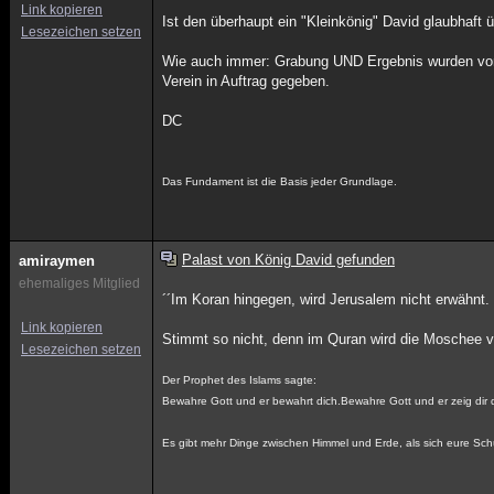
Link kopieren
Ist den überhaupt ein "Kleinkönig" David glaubhaft ü
Lesezeichen setzen
Wie auch immer: Grabung UND Ergebnis wurden von
Verein in Auftrag gegeben.
DC
Das Fundament ist die Basis jeder Grundlage.
Palast von König David gefunden
amiraymen
ehemaliges Mitglied
´´Im Koran hingegen, wird Jerusalem nicht erwähnt. 
Link kopieren
Stimmt so nicht, denn im Quran wird die Moschee von
Lesezeichen setzen
Der Prophet des Islams sagte:
Bewahre Gott und er bewahrt dich.Bewahre Gott und er zeig dir 
Es gibt mehr Dinge zwischen Himmel und Erde, als sich eure Schu