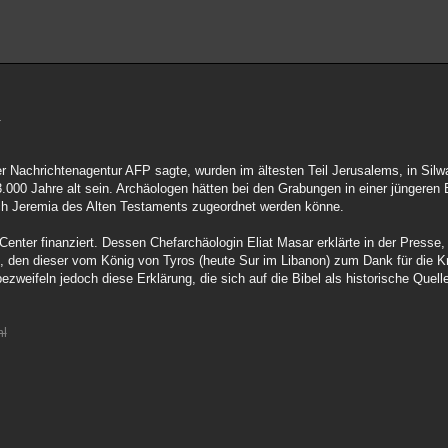
.
r Nachrichtenagentur AFP sagte, wurden im ältesten Teil Jerusalems, in Silw
3.000 Jahre alt sein. Archäologen hätten bei den Grabungen in einer jüngeren 
ch Jeremia des Alten Testaments zugeordnet werden könne.
nter finanziert. Dessen Chefarchäologin Eliat Masar erklärte in der Presse,
 den dieser vom König von Tyros (heute Sur im Libanon) zum Dank für die Kri
weifeln jedoch diese Erklärung, die sich auf die Bibel als historische Quell
ml