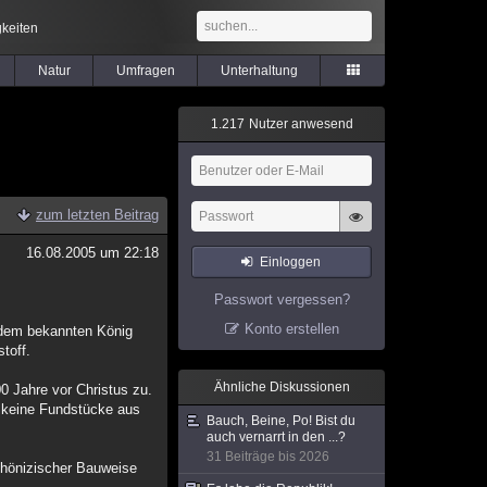
keiten
Natur
Umfragen
Unterhaltung
1
.
2
1
7
Nutzer anwesend
zum letzten Beitrag
16.08.2005 um 22:18
Einloggen
Passwort vergessen?
Konto erstellen
h dem bekannten König
toff.
Ähnliche Diskussionen
0 Jahre vor Christus zu.
t keine Fundstücke aus
Bauch, Beine, Po! Bist du
auch vernarrt in den ...?
31 Beiträge bis 2026
phönizischer Bauweise