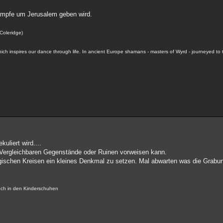
Kämpfe um Jerusalem geben wird.
 Coleridge)
hich inspires our dance through life. In ancient Europe shamans - masters of Wyrd - journeyed to 
uliert wird....
Vergleichbaren Gegenstände oder Ruinen vorweisen kann.
logischen Kreisen ein kleines Denkmal zu setzen. Mal abwarten was die Grabu
noch in den Kinderschuhen