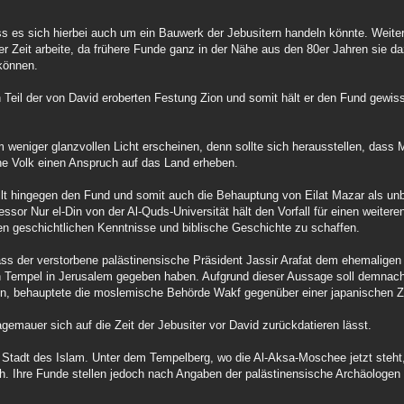
 es sich hierbei auch um ein Bauwerk der Jebusitern handeln könnte. Weiterh
er Zeit arbeite, da frühere Funde ganz in der Nähe aus den 80er Jahren sie d
 können.
Teil der von David eroberten Festung Zion und somit hält er den Fund gewis
 weniger glanzvollen Licht erscheinen, denn sollte sich herausstellen, dass M
he Volk einen Anspruch auf das Land erheben.
ellt hingegen den Fund und somit auch die Behauptung von Eilat Mazar als un
or Nur el-Din von der Al-Quds-Universität hält den Vorfall für einen weiteren
n geschichtlichen Kenntnisse und biblische Geschichte zu schaffen.
ass der verstorbene palästinensische Präsident Jassir Arafat dem ehemaligen
hen Tempel in Jerusalem gegeben haben. Aufgrund dieser Aussage soll demnac
ein, behauptete die moslemische Behörde Wakf gegenüber einer japanischen Z
gemauer sich auf die Zeit der Jebusiter vor David zurückdatieren lässt.
 Stadt des Islam. Unter dem Tempelberg, wo die Al-Aksa-Moschee jetzt steht,
h. Ihre Funde stellen jedoch nach Angaben der palästinensische Archäologen 