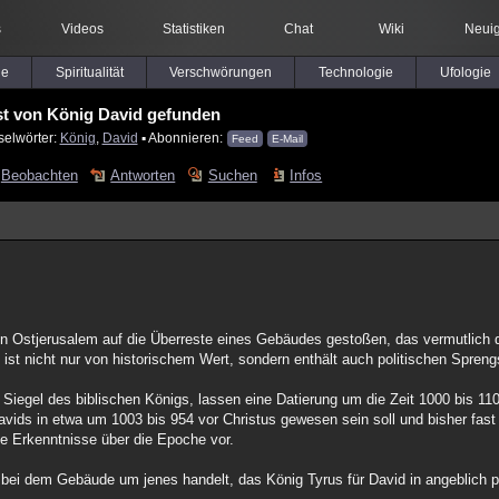
s
Videos
Statistiken
Chat
Wiki
Neuig
le
Spiritualität
Verschwörungen
Technologie
Ufologie
st von König David gefunden
selwörter:
König
,
David
▪ Abonnieren:
Feed
E-Mail
Beobachten
Antworten
Suchen
Infos
st in Ostjerusalem auf die Überreste eines Gebäudes gestoßen, das vermutlic
ist nicht nur von historischem Wert, sondern enthält auch politischen Sprengs
Siegel des biblischen Königs, lassen eine Datierung um die Zeit 1000 bis 110
vids in etwa um 1003 bis 954 vor Christus gewesen sein soll und bisher fas
ne Erkenntnisse über die Epoche vor.
h bei dem Gebäude um jenes handelt, das König Tyrus für David in angeblich 