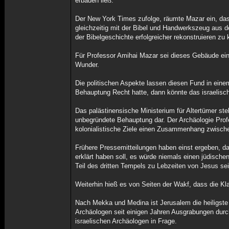
erbauen ließ.
Der New York Times zufolge, räumte Mazar ein, dass
gleichzeitig mit der Bibel und Handwerkszeug aus d
der Bibelgeschichte erfolgreicher rekonstruieren zu
Für Professor Amihai Mazar sei dieses Gebäude ein 
Wunder.
Die politischen Aspekte lassen diesen Fund in einem
Behauptung Recht hatte, dann könnte das israelisc
Das palästinensische Ministerium für Altertümer st
unbegründete Behauptung dar. Der Archäologie Profess
kolonialistische Ziele einen Zusammenhang zwische
Frühere Pressemitteilungen haben einst ergeben, d
erklärt haben soll, es würde niemals einen jüdisc
Teil des dritten Tempels zu Lebzeiten von Jesus s
Weiterhin hieß es von Seiten der Wakf, dass die Kla
Nach Mekka und Medina ist Jerusalem die heiligste
Archäologen seit einigen Jahren Ausgrabungen durc
israelischen Archäologen in Frage.