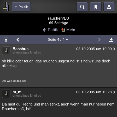
Politik
Bereiche
rauchen/EU
69 Beiträge
Echtzeit
Diskussionen
Blogs
Videos
Statistiken
Politik
Mehr
Chat
Wiki
Neuigkeiten
2
Seite
4
/ 4
meine Rubriken
Bacchus
03.10.2005 um 10:00
Menschen
Wissenschaft
Politik
Mystery
Kriminalfälle
ehemaliges Mitglied
Spiritualität
Verschwörungen
Technologie
Ufologie
ob billig oder teuer...das rauchen ungesund ist sind wir uns doch
alle einig.
Natur
Umfragen
Unterhaltung
____________________
weitere Rubriken
Der Weg ist das Ziel
Philosophie
Träume
Orte
Esoterik
Literatur
m_m
03.10.2005 um 10:28
ehemaliges Mitglied
Astronomie
Helpdesk
Gruppen
Gaming
Filme
Da hast du Recht, und man stinkt, auch wenn man nur neben nem
Musik
Clash
Verbesserungen
Allmystery
English
Raucher saß, bä!
Übersichten