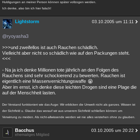
Huldigungen an meiner Person können später vollzogen werden.
Besucht
Teilgenommen
Alle
Neue
Geschlossen
Ich denke, also bin ich hier falsch!
Lesenswert
Schlüsselwörter
Lightstorm
03.10.2005 um 11:11
@ryoyasha3
>>>und zweifellos ist auch Rauchen schädlich.
Vielleicht aber nicht so schädlich wie auf den Packungen steht.
<<<
- Na ja ich denke Millionen tote jährlich an den Folgen des
Rauchens sind sehr schockierend zu bewerten. Rauchen ist
eigentlich eine Massenvernichtungswaffe
Aber im ernst, ich denke diese leichten Drogen sind eine Plage die
auf der Menschheit lasten.
Der Verstand funktioniert wie das Auge: Wir erblicken die Umwelt nicht als ganzes. Wissen ist
der Sichtfeld u. Glaube das worauf wir aus unserem Sichtfeld schließen können um
Verwirrung zu meiden. Als nicht-allwissende werden wir nie alles verstehen ohne zu glauben.
Bacchus
03.10.2005 um 20:22
ehemaliges Mitglied