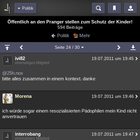
Politik
Bereiche
Öffentlich an den Pranger stellen zum Schutz der Kinder!
594 Beiträge
Echtzeit
Diskussionen
Blogs
Videos
Statistiken
Politik
Mehr
Chat
Wiki
Neuigkeiten
Seite
24
/ 30
meine Rubriken
ivi82
19.07.2011 um 19:45
Menschen
Wissenschaft
Politik
Mystery
Kriminalfälle
ehemaliges Mitglied
Spiritualität
Verschwörungen
Technologie
Ufologie
@25h.nox
bitte alles zusammen in einem kontext. danke
Natur
Umfragen
Unterhaltung
weitere Rubriken
Morena
19.07.2011 um 19:46
Philosophie
Träume
Orte
Esoterik
Literatur
ich würde sogar einem resozialisierten Pädophilen mein Kind nicht
Astronomie
Helpdesk
Gruppen
Gaming
Filme
anvertrauen
Musik
Clash
Verbesserungen
Allmystery
English
interrobang
19.07.2011 um 19:47
Übersichten
ehemaliges Mitglied