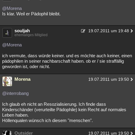
Besucht
Teilgenommen
Alle
Neue
Geschlossen
@Morena
Is klar. Weil er Pädophil bleibt.
Lesenswert
Schlüsselwörter
souljah
19.07.2011 um 19:48
ehemaliges Mitglied
@Morena
ich vermute, dass würde keiner. und es möchte auch keiner, einen
pädophilen in seiner nachbarschaft haben. ob er / sie straffällig
geworden ist, oder nicht.
Morena
19.07.2011 um 19:50
@interrobang
Ich glaub eh nicht an Resozialisierung. Ich finde dass
Kinderschänder (verurteilte Pädophile) kein Recht auf normales
Leben haben.
Höllenqualen wünsch ich diesem "menschen".
Outsider
19.07.2011 um 19:50