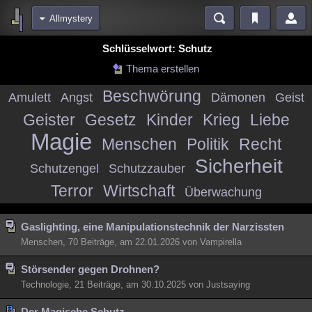
Allmystery
Bereiche
Schlüsselwort: Schutz
Echtzeit
Diskussionen
Blogs
Videos
Statistiken
Thema erstellen
Chat
Wiki
Neuigkeiten
Beschwörung
Amulett
Angst
Dämonen
Geist
meine Rubriken
Geister
Gesetz
Kinder
Krieg
Liebe
Menschen
Wissenschaft
Politik
Mystery
Kriminalfälle
Magie
Menschen
Politik
Recht
Spiritualität
Verschwörungen
Technologie
Sicherheit
Ufologie
Schutzengel
Schutzzauber
Terror
Wirtschaft
Natur
Umfragen
Unterhaltung
Überwachung
weitere Rubriken
Gaslighting, eine Manipulationstechnik der Narzissten
Philosophie
Träume
Orte
Esoterik
Literatur
Menschen, 70 Beiträge, am 22.01.2026 von Vampirella
Astronomie
Helpdesk
Gruppen
Gaming
Filme
Störsender gegen Drohnen?
Musik
Technologie, 21 Beiträge, am 30.10.2025 von Justsaying
Clash
Verbesserungen
Allmystery
English
Übersichten
Der Magische Schutz