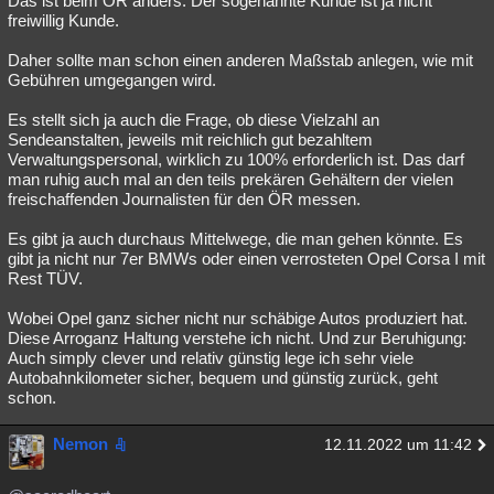
Das ist beim ÖR anders. Der sogenannte Kunde ist ja nicht
freiwillig Kunde.
Daher sollte man schon einen anderen Maßstab anlegen, wie mit
Gebühren umgegangen wird.
Es stellt sich ja auch die Frage, ob diese Vielzahl an
Sendeanstalten, jeweils mit reichlich gut bezahltem
Verwaltungspersonal, wirklich zu 100% erforderlich ist. Das darf
man ruhig auch mal an den teils prekären Gehältern der vielen
freischaffenden Journalisten für den ÖR messen.
Es gibt ja auch durchaus Mittelwege, die man gehen könnte. Es
gibt ja nicht nur 7er BMWs oder einen verrosteten Opel Corsa I mit
Rest TÜV.
Wobei Opel ganz sicher nicht nur schäbige Autos produziert hat.
Diese Arroganz Haltung verstehe ich nicht. Und zur Beruhigung:
Auch simply clever und relativ günstig lege ich sehr viele
Autobahnkilometer sicher, bequem und günstig zurück, geht
schon.
Nemon
12.11.2022 um 11:42