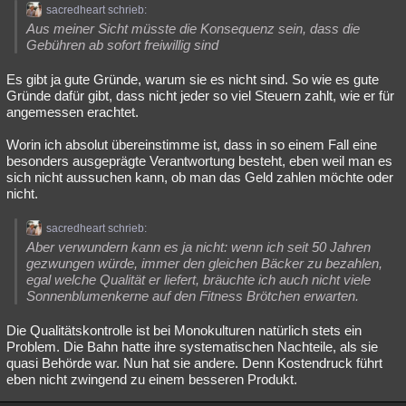
sacredheart schrieb:
Besucht
Teilgenommen
Alle
Neue
Geschlossen
Aus meiner Sicht müsste die Konsequenz sein, dass die
Gebühren ab sofort freiwillig sind
Lesenswert
Schlüsselwörter
Es gibt ja gute Gründe, warum sie es nicht sind. So wie es gute
Gründe dafür gibt, dass nicht jeder so viel Steuern zahlt, wie er für
angemessen erachtet.
Worin ich absolut übereinstimme ist, dass in so einem Fall eine
besonders ausgeprägte Verantwortung besteht, eben weil man es
sich nicht aussuchen kann, ob man das Geld zahlen möchte oder
nicht.
sacredheart schrieb:
Aber verwundern kann es ja nicht: wenn ich seit 50 Jahren
gezwungen würde, immer den gleichen Bäcker zu bezahlen,
egal welche Qualität er liefert, bräuchte ich auch nicht viele
Sonnenblumenkerne auf den Fitness Brötchen erwarten.
Die Qualitätskontrolle ist bei Monokulturen natürlich stets ein
Problem. Die Bahn hatte ihre systematischen Nachteile, als sie
quasi Behörde war. Nun hat sie andere. Denn Kostendruck führt
eben nicht zwingend zu einem besseren Produkt.