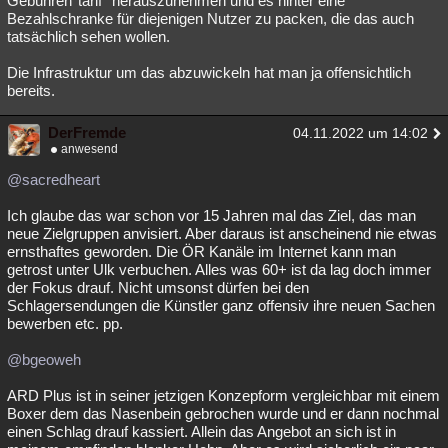
Gebühren''tarif'' herauszunehmen und es hinter eine
Bezahlschranke für diejenigen Nutzer zu packen, die das auch
tatsächlich sehen wollen.
Die Infrastruktur um das abzuwickeln hat man ja offensichtlich
bereits.
DerFremde
04.11.2022 um 14:02
anwesend
@sacredheart
Ich glaube das war schon vor 15 Jahren mal das Ziel, das man
neue Zielgruppen anvisiert. Aber daraus ist anscheinend nie etwas
ernsthaftes geworden. Die ÖR Kanäle im Internet kann man
getrost unter Ulk verbuchen. Alles was 60+ ist da lag doch immer
der Fokus drauf. Nicht umsonst dürfen bei den
Schlagersendungen die Künstler ganz offensiv ihre neuen Sachen
bewerben etc. pp.
@bgeoweh
ARD Plus ist in seiner jetzigen Konzepform vergleichbar mit einem
Boxer dem das Nasenbein gebrochen wurde und er dann nochmal
einen Schlag drauf kassiert. Allein das Angebot an sich ist in