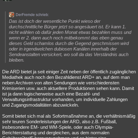
DerFremde schrieb:
Das ist doch der wesentliche Punkt wieso der
durchschnittliche Bürger jetzt so angesäuert ist. Er kann 1.
nicht wählen ob dafür jeden Monat etwas bezahlen muss und
wenn er 2. dann auch noch mitbekommt das eben genau
dieses Geld schamlos durch die Gegend geschmissen wird
oder in irgendwelchen dubiosen Kanälen innerhalb der
Sendeanstalten versickert, wo soll da das Verständnis auch
bleiben.
Die ARD bietet ja seit einiger Zeit neben der öffentlich zugänglichen
Mediathek auch noch den Bezahldienst ARD+ an, auf dem man
neben Archiven von alten Sendungen wie verschiedensten
Krimiserien usw. auch aktuellere Produktionen sehen kann. Damit
ist ja dann logischerweise auch eine Bezahl- und
Verwaltungsinfrastruktur vorhanden, um individuelle Zahlungen
und Zugangsmodalitäten abzuwickeln.
Somit bietet sich mal als Sofortmaßnahme an, die verhältnismäßig
sehr teuren Sonderleistungen der ARD, also z.B. Fußball,
insbesondere EM- und WM-Spiele, oder auch Olympia-
Berichterstattung und dergleichen, aus dem normalen