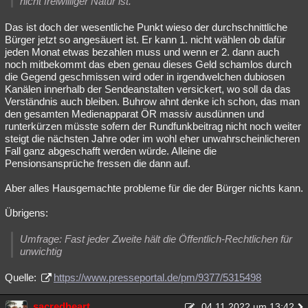
nicht freiwilliger Natur ist.
Das ist doch der wesentliche Punkt wieso der durchschnittliche
Bürger jetzt so angesäuert ist. Er kann 1. nicht wählen ob dafür
jeden Monat etwas bezahlen muss und wenn er 2. dann auch
noch mitbekommt das eben genau dieses Geld schamlos durch
die Gegend geschmissen wird oder in irgendwelchen dubiosen
Kanälen innerhalb der Sendeanstalten versickert, wo soll da das
Verständnis auch bleiben. Buhrow ahnt denke ich schon, das man
den gesamten Medienapparat ÖR massiv ausdünnen und
runterkürzen müsste sofern der Rundfunkbeitrag nicht noch weiter
steigt die nächsten Jahre oder im wohl eher unwahrscheinlicheren
Fall ganz abgeschafft werden würde. Alleine die
Pensionsansprüche fressen die dann auf.
Aber alles Hausgemachte probleme für die der Bürger nichts kann.
Übrigens:
Umfrage: Fast jeder Zweite hält die Öffentlich-Rechtlichen für
unwichtig
Quelle:
https://www.presseportal.de/pm/9377/5315498
sacredheart
04.11.2022 um 13:42