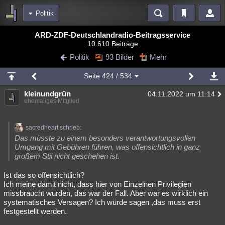
Politik
Bereiche
ARD-ZDF-Deutschlandradio-Beitragsservice
10.610 Beiträge
Echtzeit
Diskussionen
Blogs
Videos
Statistiken
Politik
93 Bilder
Mehr
Chat
Wiki
Neuigkeiten
Seite
424
/ 534
meine Rubriken
kleinundgrün
04.11.2022 um 11:14
Menschen
Wissenschaft
Politik
Mystery
Kriminalfälle
ehemaliges Mitglied
Spiritualität
Verschwörungen
Technologie
Ufologie
sacredheart schrieb:
Natur
Umfragen
Unterhaltung
Das müsste zu einem besonders verantwortungsvollen
Umgang mit Gebühren führen, was offensichtlich in ganz
weitere Rubriken
großem Stil nicht geschehen ist.
Philosophie
Träume
Orte
Esoterik
Literatur
Ist das so offensichtlich?
Ich meine damit nicht, dass hier von Einzelnen Privilegien
Astronomie
Helpdesk
Gruppen
Gaming
Filme
missbraucht wurden, das war der Fall. Aber war es wirklich ein
systematisches Versagen? Ich würde sagen ,das muss erst
Musik
Clash
Verbesserungen
Allmystery
English
festgestellt werden.
Übersichten