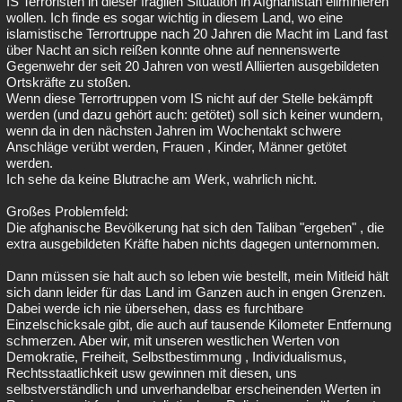
IS Terroristen in dieser fragilen Situation in Afghanistan eliminieren
wollen. Ich finde es sogar wichtig in diesem Land, wo eine
islamistische Terrortruppe nach 20 Jahren die Macht im Land fast
über Nacht an sich reißen konnte ohne auf nennenswerte
Gegenwehr der seit 20 Jahren von westl Alliierten ausgebildeten
Ortskräfte zu stoßen.
Wenn diese Terrortruppen vom IS nicht auf der Stelle bekämpft
werden (und dazu gehört auch: getötet) soll sich keiner wundern,
wenn da in den nächsten Jahren im Wochentakt schwere
Anschläge verübt werden, Frauen , Kinder, Männer getötet
werden.
Ich sehe da keine Blutrache am Werk, wahrlich nicht.
Großes Problemfeld:
Die afghanische Bevölkerung hat sich den Taliban "ergeben" , die
extra ausgebildeten Kräfte haben nichts dagegen unternommen.
Dann müssen sie halt auch so leben wie bestellt, mein Mitleid hält
sich dann leider für das Land im Ganzen auch in engen Grenzen.
Dabei werde ich nie übersehen, dass es furchtbare
Einzelschicksale gibt, die auch auf tausende Kilometer Entfernung
schmerzen. Aber wir, mit unseren westlichen Werten von
Demokratie, Freiheit, Selbstbestimmung , Individualismus,
Rechtsstaatlichkeit usw gewinnen mit diesen, uns
selbstverständlich und unverhandelbar erscheinenden Werten in