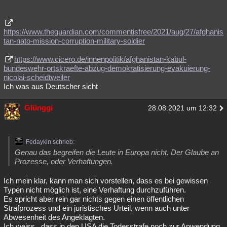
https://www.theguardian.com/commentisfree/2021/aug/27/afghanis
tan-nato-mission-corruption-military-soldier
https://www.cicero.de/innenpolitik/afghanistan-kabul-
bundeswehr-ortskraefte-abzug-demokratisierung-evakuierung-
nicolai-scheidtweiler
Ich was aus Deutscher sicht
Glünggi
28.08.2021 um 12:32
Fedaykin schrieb:
Genau das begreifen die Leute in Europa nicht. Der Glaube an
Prozesse, oder Verhaftungen.
Ich mein klar, kann man sich vorstellen, dass es bei gewissen
Typen nicht möglich ist, eine Verhaftung durchzuführen.
Es spricht aber rein gar nichts gegen einen öffentlichen
Strafprozess und ein juristisches Urteil, wenn auch unter
Abwesenheit des Angeklagten.
Ich weiss , dass in den USA die Todesstrafe noch zur Anwendung