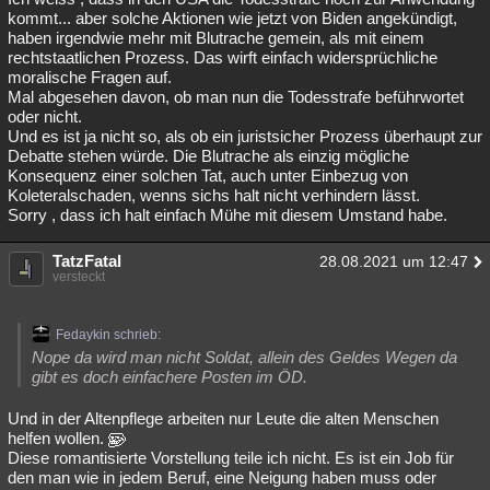
kommt... aber solche Aktionen wie jetzt von Biden angekündigt,
haben irgendwie mehr mit Blutrache gemein, als mit einem
rechtstaatlichen Prozess. Das wirft einfach widersprüchliche
moralische Fragen auf.
Mal abgesehen davon, ob man nun die Todesstrafe beführwortet
oder nicht.
Und es ist ja nicht so, als ob ein juristsicher Prozess überhaupt zur
Debatte stehen würde. Die Blutrache als einzig mögliche
Konsequenz einer solchen Tat, auch unter Einbezug von
Koleteralschaden, wenns sichs halt nicht verhindern lässt.
Sorry , dass ich halt einfach Mühe mit diesem Umstand habe.
TatzFatal
28.08.2021 um 12:47
versteckt
Fedaykin schrieb:
Nope da wird man nicht Soldat, allein des Geldes Wegen da
gibt es doch einfachere Posten im ÖD.
Und in der Altenpflege arbeiten nur Leute die alten Menschen
helfen wollen.
Diese romantisierte Vorstellung teile ich nicht. Es ist ein Job für
den man wie in jedem Beruf, eine Neigung haben muss oder