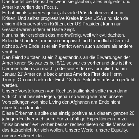
Das tröstet die Menschen wenn sie glauben, alles entgleitet und
Amerika verliert den Focus.
Er hat nichts anderes getan, als viele Präsidenten vor ihm in
Krisen. Und selbst progressive Kreise in den USA sind sich da
einig mit konservativen Kräften, der US Präsident kann nur
Gesicht waren indem er Härte zeigt.
Nur uns hier erscheint das merkwürdig, weil wir evtl dachten,
Biden tickt anders, mehr so europäisch und freundlich. Dem ist
nicht so. Am Ende ist er ein Patriot wenn auch anders als andere
vor ihm.
Den Feind zu töten ist ein Zugeständnis an die Erwartungen der
Amerikaner. So war es bei 9/11 so war es vorher und das ist ihre
Demonstration von macht, oder wie Biden es formuliert hat im
Januar 21' America is back anstatt America First des Herrn
Trump. Ob nun back oder First, 13 Tote Soldaten müssen gerächt
werden.
Unsere Vorstellungen von Rechtsstaatlichkeit sollte man dann
wirklich mal beiseite legen, genau so wenig wie man unsere
Vorstellungen von nice Living den Afghanen am Ende nicht
überstülpen konnte.
Diese Erkenntnis sollte das einzig positive aus diesem ganzen 20
jährigen Feldversuch sein. Für zukünftige Expeditionen um zu
"missionieren" evtl vorher besser recherchieren ob die Menschen
das tatsächlich für sich wollen. Unsere Werte, unsere Equality,
unsere Rollen Bilder.