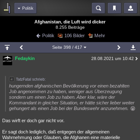
Politik
Bereiche
Afghanistan, die Luft wird dicker
8.255 Beiträge
Echtzeit
Diskussionen
Blogs
Videos
Statistiken
Politik
106 Bilder
Mehr
Chat
Wiki
Neuigkeiten
Seite
398
/ 417
meine Rubriken
Fedaykin
28.08.2021 um 10:42
Menschen
Wissenschaft
Politik
Mystery
Kriminalfälle
Spiritualität
Verschwörungen
Technologie
Ufologie
TatzFatal schrieb:
Natur
Umfragen
Unterhaltung
hungernden afghanischen Bevölkerung vor einen bezahlten
Job angenommen zu haben, weniger aus Überzeugung
weitere Rubriken
sondern um einen Job zu haben. Aber klar, wäre der
Kommandant in gleicher Situation, er hätte sicher lieber weiter
Philosophie
Träume
Orte
Esoterik
Literatur
gehungert als einen Job bei der Bundeswehr anzunehmen.
Astronomie
Helpdesk
Gruppen
Gaming
Filme
Das wirft er doch gar nicht vor.
Musik
Clash
Verbesserungen
Allmystery
English
Er sagt doch lediglich, daß entgegen der allgemeinen
Wahrnehmung oder Glauben, die Afghanen eine materielle
Übersichten