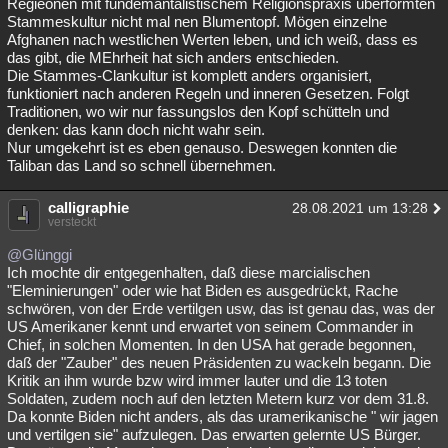
Regieonen mit fundemantalistischem Religionspraxis überformten
Stammeskultur nicht mal nen Blumentopf. Mögen einzelne
Afghanen nach westlichen Werten leben, und ich weiß, dass es
das gibt, die MEhrheit hat sich anders entschieden.
Die Stammes-Clankultur ist komplett anders organisiert,
funktioniert nach anderen Regeln und inneren Gesetzen. Folgt
Traditionen, wo wir nur fassungslos den Kopf schütteln und
denken: das kann doch nicht wahr sein.
Nur umgekehrt ist es eben genauso. Deswegen konnten die
Taliban das Land so schnell übernehmen.
calligraphie
28.08.2021 um 13:28
versteckt
@Glünggi
Ich mochte dir entgegenhalten, daß diese marcialischen
"Eleminierungen" oder wie hat Biden es ausgedrückt, Rache
schwören, von der Erde vertilgen usw, das ist genau das, was der
US Amerikaner kennt und erwartet von seinem Commander in
Chief, in solchen Momenten. In den USA hat gerade begonnen,
daß der "Zauber" des neuen Präsidenten zu wackeln begann. Die
Kritik an ihm wurde bzw wird immer lauter und die 13 toten
Soldaten, zudem noch auf den letzten Metern kurz vor dem 31.8.
Da konnte Biden nicht anders, als das uramerikanische " wir jagen
und vertilgen sie" aufzulegen. Das erwarten gelernte US Bürger.