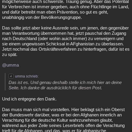
möglcherweise auch schwerste. Traurig genug. Aber das Potential
für Verbrechen ist immer gegeben, auch ohne Flüchtlinge im Land,
und dafür betreibt man eben Prävention, so gut es geht,
unabhängig von der Bevölkerungsgruppe.
Das sollte jetzt aber keine Ausrede sein, um jenen, den gegenüber
man Verantwortung übernommen hat, jetzt pauschal den Zugang
nach Deutschland (oder wohin auich immer) zu verweigern und
sie einem ungewissen Schicksal in AFghanistan zu überlassen.
Jetzt nochmal das Ortskräfteverfahren zu hinterfragen, dafür ist es
zu spät.
@umma
umma schrieb:
Das ist es. Und genau deshalb stelle ich mich hier an deine
Seite. Ich danke dir ausdrücklich für diesen Post.
Und ich entgegne den Dank.
Das muss man sich mal vorstellen. Hier beklagt sich ein Oberst
der Bundeswehr darüber, was er bei den Afghanen innerlich an
Verachtung für die deutsche Kultur wahrzunehmen glaubt,
während aus jeder Zeile seines Leserbriefs offen die Verachtung
trieft für die Afghanen, und das, was er für afghanische