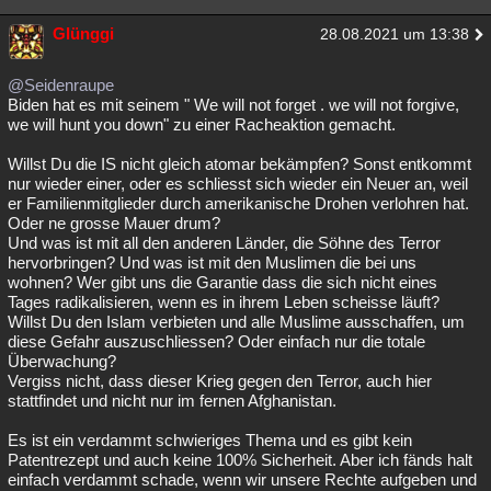
Glünggi
28.08.2021 um 13:38
@Seidenraupe
Biden hat es mit seinem " We will not forget . we will not forgive,
we will hunt you down" zu einer Racheaktion gemacht.
Willst Du die IS nicht gleich atomar bekämpfen? Sonst entkommt
nur wieder einer, oder es schliesst sich wieder ein Neuer an, weil
er Familienmitglieder durch amerikanische Drohen verlohren hat.
Oder ne grosse Mauer drum?
Und was ist mit all den anderen Länder, die Söhne des Terror
hervorbringen? Und was ist mit den Muslimen die bei uns
wohnen? Wer gibt uns die Garantie dass die sich nicht eines
Tages radikalisieren, wenn es in ihrem Leben scheisse läuft?
Willst Du den Islam verbieten und alle Muslime ausschaffen, um
diese Gefahr auszuschliessen? Oder einfach nur die totale
Überwachung?
Vergiss nicht, dass dieser Krieg gegen den Terror, auch hier
stattfindet und nicht nur im fernen Afghanistan.
Es ist ein verdammt schwieriges Thema und es gibt kein
Patentrezept und auch keine 100% Sicherheit. Aber ich fänds halt
einfach verdammt schade, wenn wir unsere Rechte aufgeben und