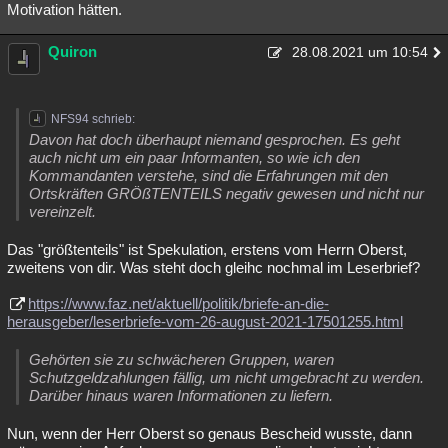
Motivation hätten.
Besucht
Teilgenommen
Alle
Neue
Geschlossen
Quiron
28.08.2021 um 10:54
Lesenswert
Schlüsselwörter
NFS94 schrieb:
Davon hat doch überhaupt niemand gesprochen. Es geht
auch nicht um ein paar Informanten, so wie ich den
Kommandanten verstehe, sind die Erfahrungen mit den
Ortskräften GRÖßTENTEILS negativ gewesen und nicht nur
vereinzelt.
Das "größtenteils" ist Spekulation, erstens vom Herrn Oberst,
zweitens von dir. Was steht doch gleihc nochmal im Leserbrief?
https://www.faz.net/aktuell/politik/briefe-an-die-
herausgeber/leserbriefe-vom-26-august-2021-17501255.html
Gehörten sie zu schwächeren Gruppen, waren
Schutzgeldzahlungen fällig, um nicht umgebracht zu werden.
Darüber hinaus waren Informationen zu liefern.
Nun, wenn der Herr Oberst so genaus Bescheid wusste, dann