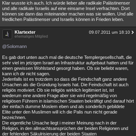
Klar wusste ich auch. Ich würde lieber alle radikale Palästinenser
und alle radikale Israelis auf eine einsame Insel verfrachten. Dort
können sie dann das miteinander machen was sie wollen. Und alle
friedlichen Palästinenser und Israelis können in Frieden leben.
Klartexter
09.07.2011 um 18:10
ehemaliges Mitglied
@Solomann
Es gab dort unten auch mal die deutsche Templergesellschaft, die
sehr viel im jetzigen Israel an Infrastruktur aufgebaut hatten und für
einen gewissen Wohlstand gesorgt haben. Ob sie beliebt waren,
kann ich dir nicht sagen.
Jedenfalls ist es trotzdem so dass die Feindschaft ganz andere
Ursachen als die Gründung Israels hat. Die Feindschaft ist auch
religiös motiviert. Ob sie religiös wirklich legitimiert ist, ist
wiederum eine andere Frage aber sie wird regelmäßig von
religiösen Führern in islamischen Staaten bekräftigt und darauf hört
der einfach dumme Moslem eben und als sonderlich gebildete
Elite unter den Muslimen will ich die Palis nun nicht gerade
bezeichnen.
Die eigentliche Ursache liegt i meiner Meinung nach in der
Religion, in den allmachtsansprüchen der beiden Religionen und
der fehlenden Säkulrisierung der beiden Staaten