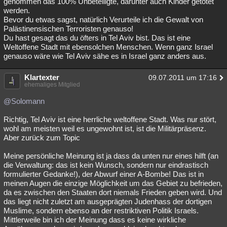
genommen das 100% Unbeteiligte, darunter auch Kinder getötet
werden.
Bevor du etwas sagst, natürlich Verurteile ich die Gewalt von
Palästinensischen Terroristen genauso!
Du hast gesagt das du öfters in Tel Aviv bist. Das ist eine
Weltoffene Stadt mit ebensolchen Menschen. Wenn ganz Israel
genauso wäre wie Tel Aviv sähe es in Israel ganz anders aus.
Klartexter
09.07.2011 um 17:16
ehemaliges Mitglied
@Solomann
Richtig, Tel Aviv ist eine herrliche weltoffene Stadt. Was nur stört,
wohl am meisten weil es ungewohnt ist, ist die Militärpräsenz.
Aber zurück zum Topic
Meine persönliche Meinung ist ja dass da unten nur eines hilft (an
die Verwaltung: das ist kein Wunsch, sondern nur eindrastisch
formulierter Gedanke!), der Abwurf einer A-Bombe! Das ist in
meinen Augen die einzige Möglichkeit um das Gebiet zu befrieden,
da es zwischen den Staaten dort niemals Frieden geben wird. Und
das liegt nicht zuletzt am ausgeprägten Judenhass der dortigen
Muslime, sondern ebenso an der restriktiven Politik Israels.
Mittlerweile bin ich der Meinung dass es keine wirkliche