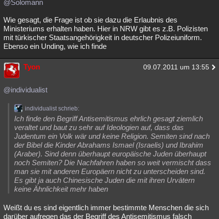
@Solomann
Besucht
Teilgenommen
Alle
Neue
Geschlossen
Wie gesagt, die Frage ist ob sie dazu die Erlaubnis des
Ministeriums erhalten haben. Hier in NRW gibt es z.B. Polizisten
Lesenswert
Schlüsselwörter
mit türkischer Staatsangehörigkeit in deutscher Polizeiuniform.
Ebenso ein Unding, wie ich finde
Tyon
09.07.2011 um 13:55
@individualist
individualist schrieb:
Ich finde den Begriff Antisemitismus ehrlich gesagt ziemlich
veraltet und baut zu sehr auf Ideologien auf, dass das
Judentum ein Volk wär und keine Religion. Semiten sind nach
der Bibel die Kinder Abrahams Ismael (Israelis) und Ibrahim
(Araber). Sind denn überhaupt europäische Juden überhaupt
noch Semiten? Die Nachfahren haben so weit vermischt dass
man sie mit anderen Europäern nicht zu unterscheiden sind.
Es gibt ja auch Chinesische Juden die mit ihren Urvätern
keine Ähnlichkeit mehr haben
Weißt du es sind eigentlich immer bestimmte Menschen die sich
darüber aufregen das der Begriff des Antisemitismus falsch