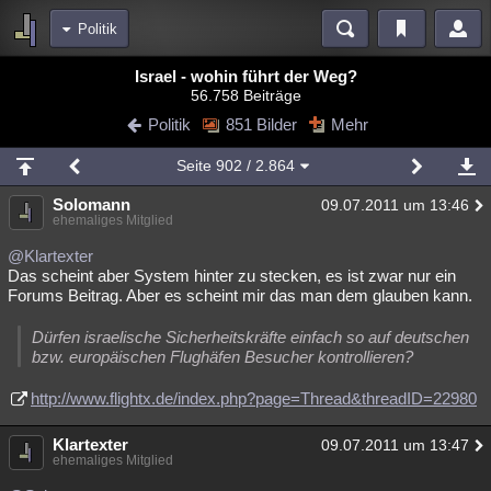
Politik
Bereiche
Israel - wohin führt der Weg?
56.758 Beiträge
Echtzeit
Diskussionen
Blogs
Videos
Statistiken
Politik
851 Bilder
Mehr
Chat
Wiki
Neuigkeiten
Seite
902
/ 2.864
meine Rubriken
Solomann
09.07.2011 um 13:46
Menschen
Wissenschaft
Politik
Mystery
Kriminalfälle
ehemaliges Mitglied
Spiritualität
Verschwörungen
Technologie
Ufologie
@Klartexter
Das scheint aber System hinter zu stecken, es ist zwar nur ein
Forums Beitrag. Aber es scheint mir das man dem glauben kann.
Natur
Umfragen
Unterhaltung
weitere Rubriken
Dürfen israelische Sicherheitskräfte einfach so auf deutschen
bzw. europäischen Flughäfen Besucher kontrollieren?
Philosophie
Träume
Orte
Esoterik
Literatur
http://www.flightx.de/index.php?page=Thread&threadID=22980
Astronomie
Helpdesk
Gruppen
Gaming
Filme
Klartexter
09.07.2011 um 13:47
Musik
Clash
Verbesserungen
Allmystery
English
ehemaliges Mitglied
Übersichten