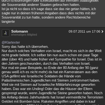
durch Entführungen oder Exekutionen auf fremden Staatsgebiet
die Souveranität anderer Staaten gebrochen hatten.
Ist ja nicht so dass ich sage dass sie das nie getan hätten, ich
sagte nur in deinen früheren Angaben dass dies nichts mit der
Souveranität zu tun hatte, sondern andere Rechtsbereiche
tangierte
Solomann
09.07.2011 um 17:06
ehemaliges Mitglied
@Klartexter
Sorry das hatte ich übersehen.
Nur durch solches Verhalten von Israel, macht es sich in der Welt
nicht grade beliebt. Ich selber bin nun auch schon ein paar Tage
älter (über 40) und hatte früher viel Sympathie für Israel. Das ist in
den Jahren geschwunden, durch das Verhalten von Israel.
Nur mal ein paar Beispiele, so Ende der 80 Anfang der 90 (ganz
genau weiß ich es nicht mehr) da hat ein Kamerateam aus den
USA gefilmt wie Israelische Soldaten die Hände von
Palästinensischen Jugendlichen mit Steinen zertrümmert haben.
Weil sie mit Steinen auf Israelische Militärfahrzeuge geworfen
haben. Das war ein Unding! Oder das die Häuser der Eltern
gesprengt wurde, wenn Jugendliche Steine geworfen haben. Noch
bis Anfang dieses Jahrhunderts hat Israel vermeintliche Terroristen
Getötet mit Bomben bzw. Raketen Angriffen und dabei in kauf