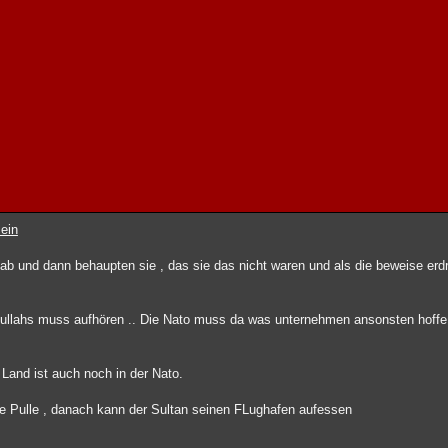
ein
 ab und dann behaupten sie , das sie das nicht waren und als die beweise erd
ullahs muss aufhören .. Die Nato muss da was unternehmen ansonsten hoffe
s Land ist auch noch in der Nato.
e Pulle , danach kann der Sultan seinen FLughafen aufessen