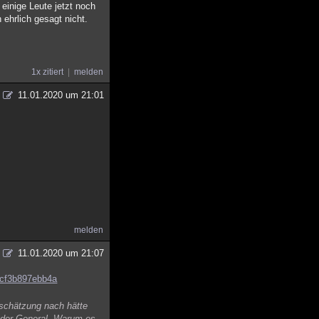
ige Leute jetzt noch
 ehrlich gesagt nicht.
1x zitiert
melden
11.01.2020 um 21:01
melden
11.01.2020 um 21:07
a-cf3b897ebb4a
nschätzung nach hätte
e der General. Warum es