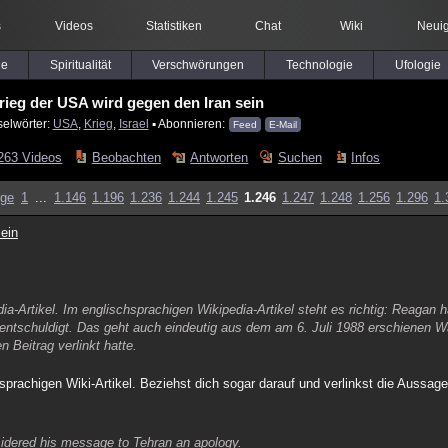
s
Videos
Statistiken
Chat
Wiki
Neuig
le
Spiritualität
Verschwörungen
Technologie
Ufologie
rieg der USA wird gegen den Iran sein
selwörter:
USA
,
Krieg
,
Israel
▪ Abonnieren:
Feed
E-Mail
263 Videos
Beobachten
Antworten
Suchen
Infos
ige
1
...
1.146
1.196
1.236
1.244
1.245
1.246
1.247
1.248
1.256
1.296
1.
ein
a-Artikel. Im englischsprachigen Wikipedia-Artikel steht es richtig: Reagan h
tschuldigt. Das geht auch eindeutig aus dem am 6. Juli 1988 erschienen Wa
 Beitrag verlinkt hatte.
sprachigen Wiki-Artikel. Beziehst dich sogar darauf und verlinkst die Aussage
sidered his message to Tehran an apology.