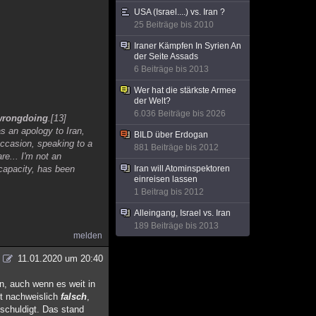
USA (Israel....) vs. Iran ?
25 Beiträge bis 2010
Iraner Kämpfen In Syrien An
der Seite Assads
6 Beiträge bis 2013
Wer hat die stärkste Armee
der Welt?
6.036 Beiträge bis 2026
 wrongdoing
.[13]
s an apology to Iran,
BILD über Erdogan
occasion, speaking to a
881 Beiträge bis 2012
re... I'm not an
 capacity, has been
Iran will Atominspektoren
einreisen lassen
1 Beitrag bis 2012
Alleingang, Israel vs. Iran
189 Beiträge bis 2013
melden
11.01.2020 um 20:40
n, auch wenn es weit in
st nachweislich
falsch
,
schuldigt. Das stand