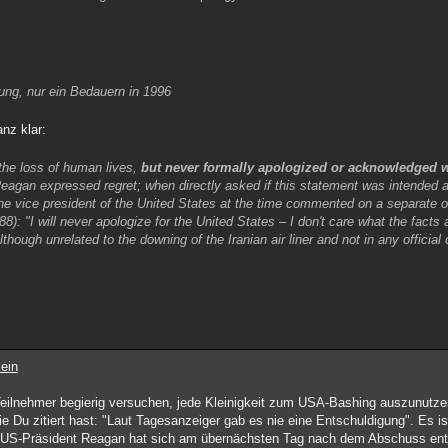
ung, nur ein Bedauern in 1996
anz klar:
the loss of human lives,
but never formally apologized or acknowledged
Reagan expressed regret; when directly asked if this statement was intended a
he vice president of the United States at the time commented on a separate 
): "I will never apologize for the United States – I don't care what the facts a
though unrelated to the downing of the Iranian air liner and not in any official
ein
e Teilnehmer begierig versuchen, jede Kleinigkeit zum USA-Bashing auszunutze
ie Du zitiert hast: "Laut Tagesanzeiger gab es nie eine Entschuldigung". Es i
e US-Präsident Reagan hat sich am übernächsten Tag nach dem Abschuss ent