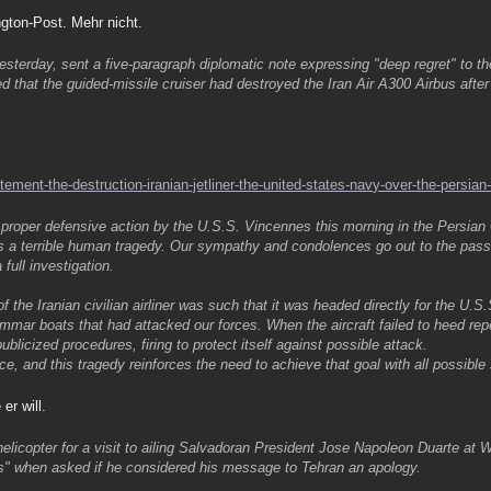
ngton-Post. Mehr nicht.
erday, sent a five-paragraph diplomatic note expressing "deep regret" to t
ed that the guided-missile cruiser had destroyed the Iran Air A300 Airbus after 
ent-the-destruction-iranian-jetliner-the-united-states-navy-over-the-persian-
a proper defensive action by the U.S.S. Vincennes this morning in the Persian G
s a terrible human tragedy. Our sympathy and condolences go out to the pass
full investigation.
f the Iranian civilian airliner was such that it was headed directly for the U.
mmar boats that had attacked our forces. When the aircraft failed to heed re
licized procedures, firing to protect itself against possible attack.
ce, and this tragedy reinforces the need to achieve that goal with all possible
er will.
elicopter for a visit to ailing Salvadoran President Jose Napoleon Duarte at
es" when asked if he considered his message to Tehran an apology.