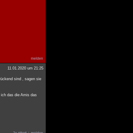
melden
11.01.2020 um 21:25
rückend sind , sagen sie
 ich das die Amis das