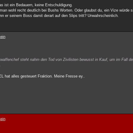
as ist ein Bedauern, keine Entschuldigung.
an wohl recht deutlich bei Bushs Worten. Oder glaubst du, ein Vize würde sic
n er seinem Boss damit derart auf den Slips tritt? Unwahrscheinlich.
ein
twaffenchef steht nahm den Tod von Zivilisten bewusst in Kauf, um im Fall d
.
L hat alles gesteuert Fraktion. Meine Fresse ey..
ein