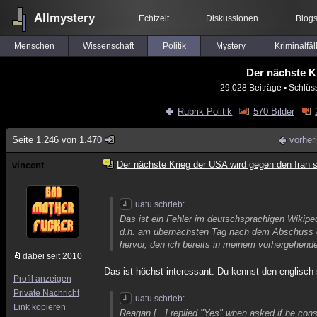
Allmystery
Echtzeit
Diskussionen
Blog
Menschen
Wissenschaft
Politik
Mystery
Kriminalfäl
Der nächste K
29.028 Beiträge
▪ Schlüs
Rubrik Politik
570 Bilder
Seite 1.246 von 1.470
vorher
Der nächste Krieg der USA wird gegen den Iran s
vincent
uatu schrieb:
Das ist ein Fehler im deutschsprachigen Wikipedi
d.h. am übernächsten Tag nach dem Abschuss en
hervor, den ich bereits in meinem vorhergehenden
dabei seit 2010
Das ist höchst interessant. Du kennst den englisch-
Profil anzeigen
Private Nachricht
uatu schrieb:
Link kopieren
Reagan [...] replied "Yes" when asked if he con