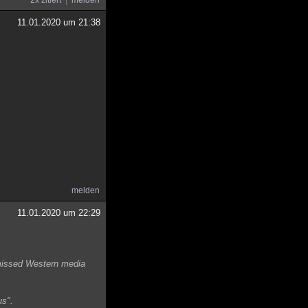
2x zitiert
melden
11.01.2020 um 21:38
melden
11.01.2020 um 22:29
smissed Western media
us".