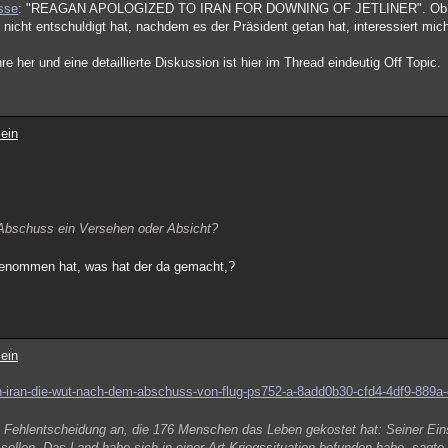
sse
: "REAGAN APOLOGIZED TO IRAN FOR DOWNING OF JETLINER". Ob ein
nicht entschuldigt hat, nachdem es der Präsident getan hat, interessiert mich
e her und eine detaillierte Diskussion ist hier im Thread eindeutig Off Topic.
ein
Abschuss ein Versehen oder Absicht?
ufgenommen hat, was hat der da gemacht,?
ein
e-in-iran-die-wut-nach-dem-abschuss-von-flug-ps752-a-8add0b30-cfd4-4df9-889
le Fehlentscheidung an, die 176 Menschen das Leben gekostet hat: Seiner Ei
sollen. Das Land habe sich in einer Art Kriegssituation befunden habe, sagt