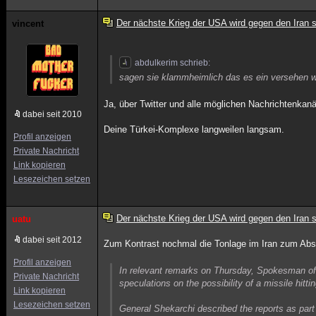
Der nächste Krieg der USA wird gegen den Iran s
vincent
abdulkerim schrieb:
sagen sie klammheimlich das es ein versehen w
Ja, über Twitter und alle möglichen Nachrichtenkanä
dabei seit 2010
Deine Türkei-Komplexe langweilen langsam.
Profil anzeigen
Private Nachricht
Link kopieren
Lesezeichen setzen
Der nächste Krieg der USA wird gegen den Iran s
uatu
dabei seit 2012
Zum Kontrast nochmal die Tonlage im Iran zum Ab
Profil anzeigen
In relevant remarks on Thursday, Spokesman of
Private Nachricht
speculations on the possibility of a missile hittin
Link kopieren
Lesezeichen setzen
General Shekarchi described the reports as part 