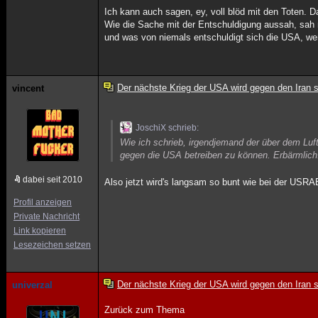
Ich kann auch sagen, ey, voll blöd mit den Toten. D
Wie die Sache mit der Entschuldigung aussah, sah m
und was von niemals entschuldigt sich die USA, wen
Der nächste Krieg der USA wird gegen den Iran s
vincent
JoschiX schrieb:
Wie ich schrieb, irgendjemand der über dem Luf
gegen die USA betreiben zu können. Erbärmlich
dabei seit 2010
Also jetzt wird's langsam so bunt wie bei der USRAE
Profil anzeigen
Private Nachricht
Link kopieren
Lesezeichen setzen
Der nächste Krieg der USA wird gegen den Iran s
univerzal
Zurück zum Thema