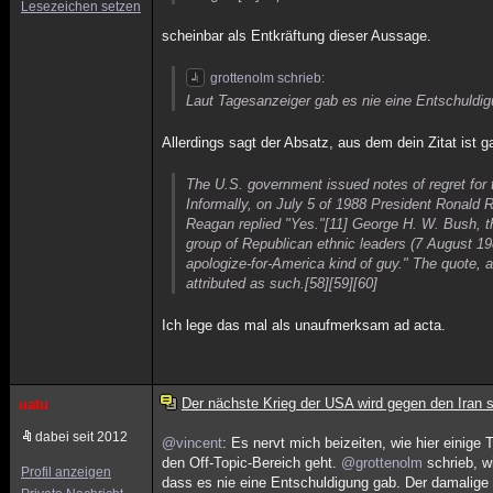
Lesezeichen setzen
scheinbar als Entkräftung dieser Aussage.
grottenolm schrieb:
Laut Tagesanzeiger gab es nie eine Entschuldig
Allerdings sagt der Absatz, aus dem dein Zitat ist g
The U.S. government issued notes of regret for 
Informally, on July 5 of 1988 President Ronald 
Reagan replied "Yes."[11] George H. W. Bush, t
group of Republican ethnic leaders (7 August 1988
apologize-for-America kind of guy." The quote, al
attributed as such.[58][59][60]
Ich lege das mal als unaufmerksam ad acta.
Der nächste Krieg der USA wird gegen den Iran s
uatu
dabei seit 2012
@vincent
: Es nervt mich beizeiten, wie hier einig
den Off-Topic-Bereich geht.
@grottenolm
schrieb, w
Profil anzeigen
dass es nie eine Entschuldigung gab. Der damalig