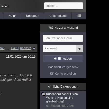
keiten
Natur
Umfragen
Unterhaltung
7
8
7
Nutzer anwesend
346
...
1.470
nächste
11.01.2020 um 20:15
Einloggen
Passwort vergessen?
Konto erstellen
at sich am 5. Juli 1988,
shington-Post-Artikel
Ähnliche Diskussionen
:
Krisenherd naher Osten -
Welche Medien sind
glaubwürdig?
61 Beiträge bis 2026