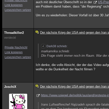
Private Nachricht
auch mit deutlicher Überschrift so in der
US-Pre
Link kopieren
ein Problem damit haben, dass "die Regierung" sich 
Lesezeichen setzen
Um es zu wiederholen: Dieser Vorfall ist über 30 Jahr
Der nächste Krieg der USA wird gegen den Iran s
Threadkiller2
versteckt
Dark38 schrieb:
Private Nachricht
markamrika schrieb:
Link kopieren
DIe Frage steht immer noch im Raum. War der 
Lesezeichen setzen
Ich denke, die volle Absicht, der der das Video a
wollte er die Dunkelheit der Nacht filmen ?
Der nächste Krieg der USA wird gegen den Iran s
JoschiX
https://www.spiegel.de/politik/ausland/protest
Irans Luftwaffenchef Hajizadeh sprach die fata
es an dem Tag landesweit ein Flugverbot geben 