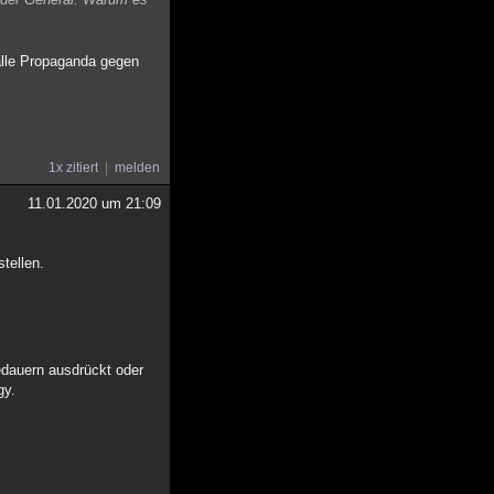
Fälle Propaganda gegen
1x zitiert
melden
11.01.2020 um 21:09
tellen.
Bedauern ausdrückt oder
gy.