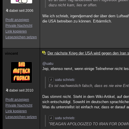
dazu nicht kam, lies er offen.
dabei seit 2006
Wie ich schrieb, irgendjemand der über dem Luftwaf
Profil anzeigen
die USA betreiben zu können. Erbärmlich.
Private Nachricht
Link kopieren
Lesezeichen setzen
Der nächste Krieg der USA wird gegen den Iran s
vincent
@uatu
Jep, ebenso nervt, wenn einige Teilnehmer nicht le
uatu schrieb:
Es ist nachweislich falsch, dass es nie eine En
dabei seit 2010
Das stimmt nicht. Steht in dem Wiki-Artikel, auf de
Profil anzeigen
sich entschuldigt. Sowohl im deutschen sprachliche
Private Nachricht
Was du unterstellst ist einfach nur, dass er darau
Link kopieren
Lesezeichen setzen
uatu schrieb:
"REAGAN APOLOGIZED TO IRAN FOR DOWN