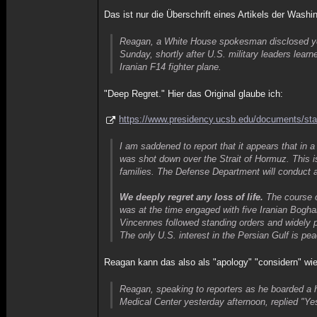
Das ist nur die Überschrift eines Artikels der Washi
Reagan, a White House spokesman disclosed yest
Sunday, shortly after U.S. military leaders learn
Iranian F14 fighter plane.
"Deep Regret." Hier das Original glaube ich:
https://www.presidency.ucsb.edu/documents/statem
I am saddened to report that it appears that in 
was shot down over the Strait of Hormuz. This i
families. The Defense Department will conduct a 
We deeply regret any loss of life.
The course o
was at the time engaged with five Iranian Bogha
Vincennes followed standing orders and widely pub
The only U.S. interest in the Persian Gulf is pea
Reagan kann das also als "apology" "considern" wie 
Reagan, speaking to reporters as he boarded a h
Medical Center yesterday afternoon, replied "Y