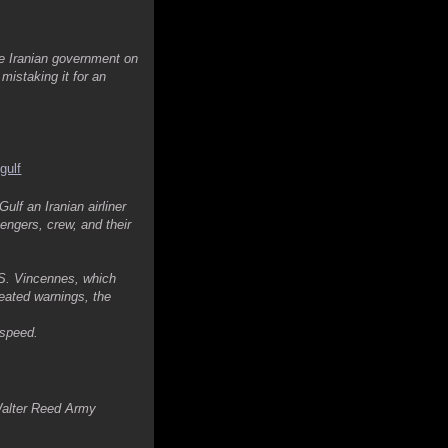
he Iranian government on
mistaking it for an
gulf
ulf an Iranian airliner
engers, crew, and their
S.S. Vincennes, which
peated warnings, the
 speed.
 Walter Reed Army