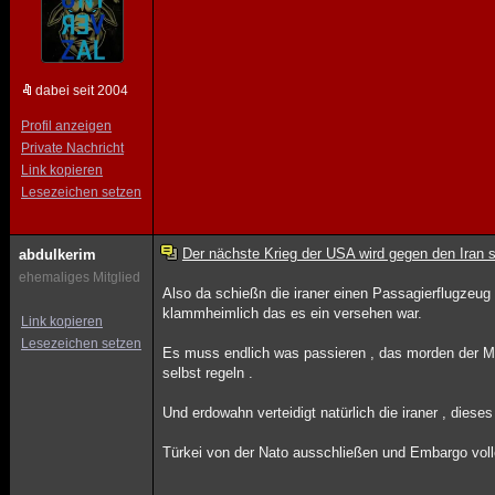
dabei seit 2004
Profil anzeigen
Private Nachricht
Link kopieren
Lesezeichen setzen
Der nächste Krieg der USA wird gegen den Iran s
abdulkerim
ehemaliges Mitglied
Also da schießn die iraner einen Passagierflugzeug
klammheimlich das es ein versehen war.
Link kopieren
Lesezeichen setzen
Es muss endlich was passieren , das morden der M
selbst regeln .
Und erdowahn verteidigt natürlich die iraner , diese
Türkei von der Nato ausschließen und Embargo voll