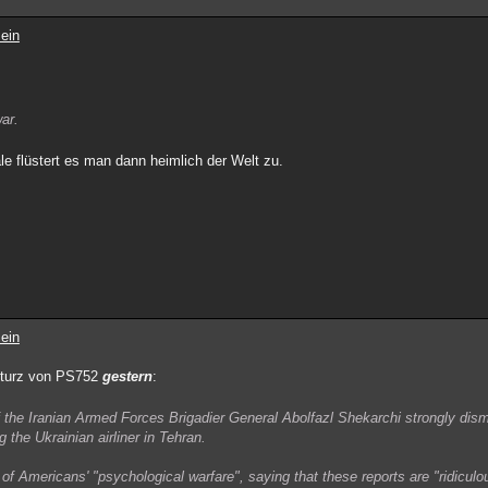
ein
ar.
le flüstert es man dann heimlich der Welt zu.
ein
sturz von PS752
gestern
:
 the Iranian Armed Forces Brigadier General Abolfazl Shekarchi strongly di
g the Ukrainian airliner in Tehran.
of Americans' "psychological warfare", saying that these reports are "ridiculo