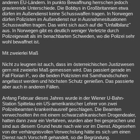
anderen EU-Ländern. In punkto Bewaffnung herrschen jedoch
gravierende Unterschiede. Die Bobbys in Großbritannien etwa
dürfen im Außendienst keine Schusswaffen tragen. In Norwegen
dürfen Polizisten im Außendienst nur in Ausnahmesituationen
Schusswaffen tragen. Das wirkt sich auch auf die "Unfallbilanz"
aus. In Norwegen gibt es deutlich weniger Verletzte durch
Polizeigewalt als im benachbarten Schweden, wo die Polizei sehr
wohl bewaffnet ist.
Mit zweierlei Maß
Nicht zu leugnen ist auch, dass im österreichischen Justizwesen
gern mit zweierlei Maß gemessen wird. Das passiert gerade im
Fall Florian P., wo die beiden Polizisten mit Samthandschuhen
angefasst werden und höchsten Schutz genießen. Das passierte
aber auch in anderen Fällen.
Anfang Februar dieses Jahres wurde in der Wiener U-Bahn-
Station Spittelau ein US-amerikanischer Lehrer von zwei
Polizeibeamten krankenhausreif geschlagen. Die Beamten
verwechselten ihn mit einem schwarzafrikanischen Drogendealer,
hatten dann zwar ein Verfahren, wurden aber frei gesprochen und
sind aus diesem Grund heute nach wie vor im Dienst. Abgesehen
von der verhängnisvollen Verwechslung hätte es sich um einen
Dienst nach Vorschrift gehandelt, so die Begründung.