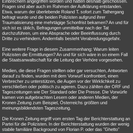
Einbrechern angegriffen worden und hätten deshalb geschossen.
Fragen sind aber auch im Rahmen der Aufklärung entstanden.
Etwa, warum der überlebende Roland T. sofort zum Tathergang
befragt wurde und die beiden Polizisten aufgrund ihrer
Traumatisierung eine mehrtägige Schonfrist bekamen? An und für
sich ist es üblich, Befragungen unmittelbar nach der Tat
durchzuführen, um eine Absprache oder Beeinflussung durch
Dritte zu verhindern. Andernfalls besteht Verabredungsgefahr.
Eine weitere Frage in diesem Zusammenhang: Warum leiten
Polizisten die Ermittlungen? An und für sich wäre in so einem Fall
die Staatsanwaltschaft für die Leitung der Verhöre vorgesehen.
Medien, die diese Fragen stellten oder gar versuchten, Antworten
darauf zu finden, wurden mit dem Vorwurf konfrontiert, einen
Verbrecher zu unterstützen, die Augen vor der Wirklichkeit zu
verschließen oder politisch zu agieren. Dazu zählten der ORF und
Tageszeitungen wie Der Standard oder Die Presse. Die Vorwürfe
kamen von aufgebrachten Lesern oder anderen Medien, der
Kronen Zeitung zum Beispiel, Österreichs größten und
meinungsbildendsten Tageszeitung.
Die Kronen Zeitung ergriff vom ersten Tag der Berichterstattung an
Partei für die Polizisten. In der Berichterstattung wurden der wenig
stabile familiäre Background von Florian P. oder das "Ghetto"