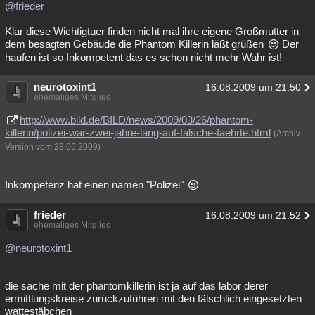
@frieder
Klar diese Wichtigtuer finden nicht mal ihre eigene Großmutter in
dem besagten Gebäude die Phantom Killerin läßt grüßen
Der
haufen ist so Inkompetent das es schon nicht mehr Wahr ist!
neurotoxint1
16.08.2009 um 21:50
ehemaliges Mitglied
http://www.bild.de/BILD/news/2009/03/26/phantom-
killerin/polizei-war-zwei-jahre-lang-auf-falsche-faehrte.html
(Archiv-
Version vom 28.06.2009)
Inkompetenz hat einen namen "Polizei"
frieder
16.08.2009 um 21:52
ehemaliges Mitglied
@neurotoxint1
die sache mit der phantomkillerin ist ja auf das labor derer
ermittlungskreise zurückzuführen mit den fälschlich eingesetzten
wattestäbchen