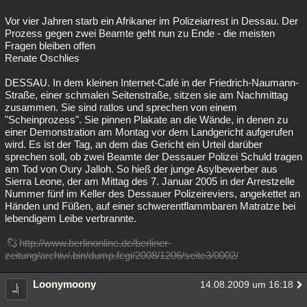
Vor vier Jahren starb ein Afrikaner im Polizeiarrest in Dessau. Der
Prozess gegen zwei Beamte geht nun zu Ende - die meisten
Fragen bleiben offen
Renate Oschlies
DESSAU. In dem kleinen Internet-Café in der Friedrich-Naumann-
Straße, einer schmalen Seitenstraße, sitzen sie am Nachmittag
zusammen. Sie sind ratlos und sprechen von einem
"Scheinprozess". Sie pinnen Plakate an die Wände, in denen zu
einer Demonstration am Montag vor dem Landgericht aufgerufen
wird. Es ist der Tag, an dem das Gericht ein Urteil darüber
sprechen soll, ob zwei Beamte der Dessauer Polizei Schuld tragen
am Tod von Oury Jalloh. So hieß der junge Asylbewerber aus
Sierra Leone, der am Mittag des 7. Januar 2005 in der Arrestzelle
Nummer fünf im Keller des Dessauer Polizeireviers, angekettet an
Händen und Füßen, auf einer schwerentflammbaren Matratze bei
lebendigem Leibe verbrannte.
http://www.berlinonline.de/berliner-
zeitung/archiv/.bin/dump.fcgi/2008/1206/seite3/0002/
Loonymoony
14.08.2009 um 16:18