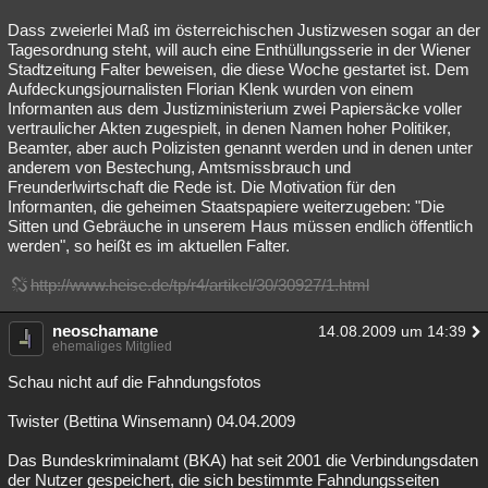
Dass zweierlei Maß im österreichischen Justizwesen sogar an der
Tagesordnung steht, will auch eine Enthüllungsserie in der Wiener
Stadtzeitung Falter beweisen, die diese Woche gestartet ist. Dem
Aufdeckungsjournalisten Florian Klenk wurden von einem
Informanten aus dem Justizministerium zwei Papiersäcke voller
vertraulicher Akten zugespielt, in denen Namen hoher Politiker,
Beamter, aber auch Polizisten genannt werden und in denen unter
anderem von Bestechung, Amtsmissbrauch und
Freunderlwirtschaft die Rede ist. Die Motivation für den
Informanten, die geheimen Staatspapiere weiterzugeben: "Die
Sitten und Gebräuche in unserem Haus müssen endlich öffentlich
werden", so heißt es im aktuellen Falter.
http://www.heise.de/tp/r4/artikel/30/30927/1.html
neoschamane
14.08.2009 um 14:39
ehemaliges Mitglied
Schau nicht auf die Fahndungsfotos
Twister (Bettina Winsemann) 04.04.2009
Das Bundeskriminalamt (BKA) hat seit 2001 die Verbindungsdaten
der Nutzer gespeichert, die sich bestimmte Fahndungsseiten