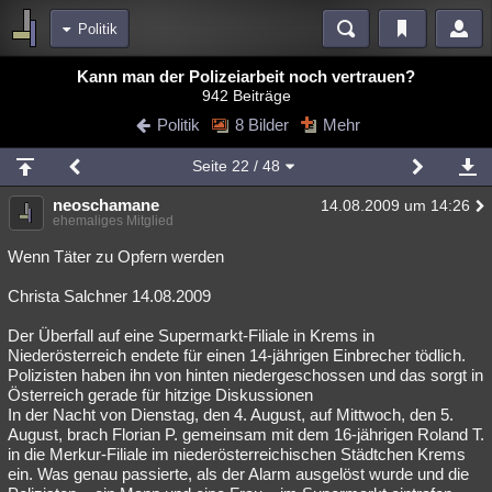
Politik
Bereiche
Kann man der Polizeiarbeit noch vertrauen?
942 Beiträge
Echtzeit
Diskussionen
Blogs
Videos
Statistiken
Politik
8 Bilder
Mehr
Chat
Wiki
Neuigkeiten
2
Seite
22
/ 48
meine Rubriken
neoschamane
14.08.2009 um 14:26
Menschen
Wissenschaft
Politik
Mystery
Kriminalfälle
ehemaliges Mitglied
Spiritualität
Verschwörungen
Technologie
Ufologie
Wenn Täter zu Opfern werden
Christa Salchner 14.08.2009
Natur
Umfragen
Unterhaltung
weitere Rubriken
Der Überfall auf eine Supermarkt-Filiale in Krems in
Niederösterreich endete für einen 14-jährigen Einbrecher tödlich.
Philosophie
Träume
Orte
Esoterik
Literatur
Polizisten haben ihn von hinten niedergeschossen und das sorgt in
Österreich gerade für hitzige Diskussionen
Astronomie
Helpdesk
Gruppen
Gaming
Filme
In der Nacht von Dienstag, den 4. August, auf Mittwoch, den 5.
August, brach Florian P. gemeinsam mit dem 16-jährigen Roland T.
Musik
Clash
Verbesserungen
Allmystery
English
in die Merkur-Filiale im niederösterreichischen Städtchen Krems
ein. Was genau passierte, als der Alarm ausgelöst wurde und die
Übersichten