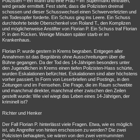
Polizisten – ein Mann und eine Frau – im Supermarkt eintrafen,
wird gerade ermittelt. Fest steht, dass die Polizisten dreimal
Besucht
Teilgenommen
Alle
Neue
Geschlossen
schossen und dieser Schusswechsel einen Schwerverletzten und
ein Todesopfer forderte. Ein Schuss ging ins Leere. Ein Schuss
Lesenswert
Schlüsselwörter
durchbohrte beide Oberschenkel von Roland T., den Komplizen
und möglicherweise Anstifter von Florian P. Ein Schuss traf Florian
P. in den Rücken. Wenige Minuten später starb er im
Krankenhaus.
Florian P. wurde gestern in Krems begraben. Entgegen aller
Annahmen ist das Begräbnis ohne Ausschreitungen über die
Bühne gegangen. Da der Tod des 14-Jährigen besonders unter
den Jugendlichen in Krems einen tiefen Polizisten-Hass schürte,
wurden Eskalationen befürchtet. Eskalationen sind aber höchstens
vorher passiert. In Form von Leserbriefen und Postings, in den
Zeitungen und im Fernsehen. Die Frage, die im Raum schwebte
und manchmal direkter, manchmal eher zwischen den Zeilen
gestellt wurde: Wie viel wiegt das Leben eines 14-Jährigen, der
kriminell ist?
Richter und Henker
Der Fall Florian P. hinterlässt viele Fragen. Etwa, wie es möglich
ist, als Angreifer von hinten erschossen zu werden? Die zwei
Polizisten behaupten, sie wären von den zwei vermummten