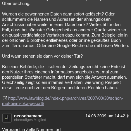
Überraschung.
Wurden die gewonnenen Daten dann sofort gelöscht? Oder
schlummern die Namen und Adressen der ahnungslosen
Anschlussinhaber weiter in einer Datenbank? Vielleicht für den
Fall, dass bei nächster Gelegenheit aus anderer Quelle wieder so
ein quasi-verdächtiges Verhalten dazu kommt. Zum Beispiel ein in
der örtlichen Bibliothek entliehenes oder online gekauftes Buch
zum Terrorismus. Oder eine Google-Recherche mit bösen Worten.
Und wann stehen sie dann vor deiner Tür?
Bei einer Behörde, die – sofern der Zeitungsbericht keine Ente ist –
den Nutzer ihres eigenen Informationsangebots erst mal zum
potentiellen Straftäter macht, darf man sich die Antwort ausmalen.
Gleichzeitig zeigt so ein infames Verhalten, wie wenig Respekt
diese Leute noch vor den Bürgern und deren Rechten haben.
http://www.lawblog.de/index.php/archives/2007/09/30/schon-
mal-beim-bka-gesurft/
neoschamane
14.08.2009 um 14:42
ehemaliges Mitglied
Verbrannt in Zelle Nummer fünf