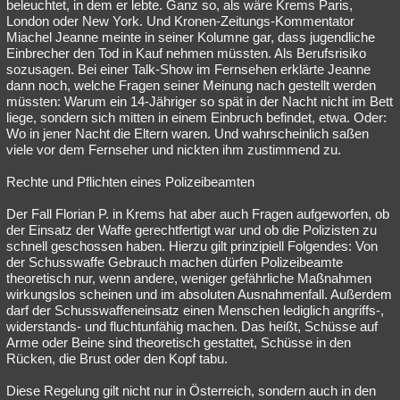
beleuchtet, in dem er lebte. Ganz so, als wäre Krems Paris,
London oder New York. Und Kronen-Zeitungs-Kommentator
Miachel Jeanne meinte in seiner Kolumne gar, dass jugendliche
Einbrecher den Tod in Kauf nehmen müssten. Als Berufsrisiko
sozusagen. Bei einer Talk-Show im Fernsehen erklärte Jeanne
dann noch, welche Fragen seiner Meinung nach gestellt werden
müssten: Warum ein 14-Jähriger so spät in der Nacht nicht im Bett
liege, sondern sich mitten in einem Einbruch befindet, etwa. Oder:
Wo in jener Nacht die Eltern waren. Und wahrscheinlich saßen
viele vor dem Fernseher und nickten ihm zustimmend zu.
Rechte und Pflichten eines Polizeibeamten
Der Fall Florian P. in Krems hat aber auch Fragen aufgeworfen, ob
der Einsatz der Waffe gerechtfertigt war und ob die Polizisten zu
schnell geschossen haben. Hierzu gilt prinzipiell Folgendes: Von
der Schusswaffe Gebrauch machen dürfen Polizeibeamte
theoretisch nur, wenn andere, weniger gefährliche Maßnahmen
wirkungslos scheinen und im absoluten Ausnahmenfall. Außerdem
darf der Schusswaffeneinsatz einen Menschen lediglich angriffs-,
widerstands- und fluchtunfähig machen. Das heißt, Schüsse auf
Arme oder Beine sind theoretisch gestattet, Schüsse in den
Rücken, die Brust oder den Kopf tabu.
Diese Regelung gilt nicht nur in Österreich, sondern auch in den