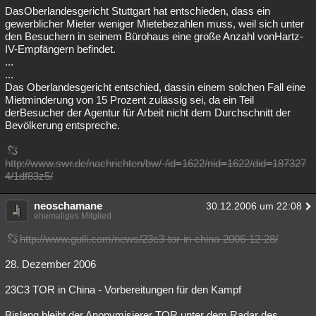
DasOberlandesgericht Stuttgart hat entschieden, dass ein
gewerblicher Mieter weniger Mietebezahlen muss, weil sich unter
den Besuchern in seinem Bürohaus eine große Anzahl vonHartz-
IV-Empfängern befindet.
...
...
Das Oberlandesgericht entschied, dassin einem solchen Fall eine
Mietminderung von 15 Prozent zulässig sei, da ein Teil
derBesucher der Agentur für Arbeit nicht dem Durchschnitt der
Bevölkerung entspreche.
http://www.swr.de/nachrichten/bw/-/id=1622/nid=1622/did=187327
4/1df83z5/
neoschamane
30.12.2006 um 22:08
ehemaliges Mitglied
http://www.gulli.com/news/23c3-tor-in-china-2006-12-28/
28. Dezember 2006
23C3 TOR in China - Vorbereitungen für den Kampf
Bislang bleibt der Anonymisierer TOR unter dem Radar des