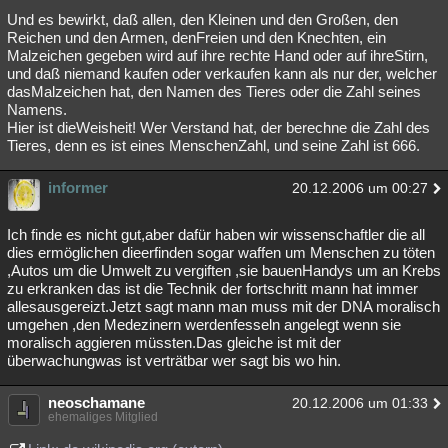
Und es bewirkt, daß allen, den Kleinen und den Großen, den
Reichen und den Armen, denFreien und den Knechten, ein
Malzeichen gegeben wird auf ihre rechte Hand oder auf ihreStirn,
und daß niemand kaufen oder verkaufen kann als nur der, welcher
dasMalzeichen hat, den Namen des Tieres oder die Zahl seines
Namens.
Hier ist dieWeisheit! Wer Verstand hat, der berechne die Zahl des
Tieres, denn es ist eines MenschenZahl, und seine Zahl ist 666.
informer
20.12.2006 um 00:27
Ich finde es nicht gut,aber dafür haben wir wissenschaftler die all
dies ermöglichen dieerfinden sogar waffen um Menschen zu töten
,Autos um die Umwelt zu vergiften ,sie bauenHandys um an Krebs
zu erkranken das ist die Technik der fortschritt mann hat immer
allesausgereizt.Jetzt sagt mann man muss mit der DNA moralisch
umgehen ,den Medezinern werdenfesseln angelegt wenn sie
moralisch aggieren müssten.Das gleiche ist mit der
überwachungwas ist verträtbar wer sagt bis wo hin.
neoschamane
20.12.2006 um 01:33
ehemaliges Mitglied