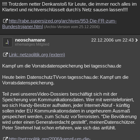
!!!! Trotzdem netter Denkanstoß für Leute, die immer noch alles im
Klartext und nichtverschlüsselt durch's Netz sausen lassen!!!!
http://rabe.supersized.org/archives/953-Die-FR-zum-
Bundestrojaner.html
(Archiv-Version vom 25.12.2006)
neoschamane
22.12.2006 um 22:43
ehemaliges Mitglied
Link: netzpolitik.org (extern)
Kampf um die Vorratsdatenspeicherung bei tagesschau.de
Heute beim DatenschutzTVvon tagesschau.de: Kampf um die
Vorratsdatenspeicherung.
Teil zwei unseresVideo-Dossiers beschäftigt sich mit der
Speicherung von Kommunikationsdaten. Wer mit wemtelefoniert,
wo sich Handy-Besitzer aufhalten, jeder Internet-Abruf - künftig
sollen inder EU Kommunikationsdaten in ungeheurem Ausmaß
gespeichert werden, zum Schutz vorTerroristen. “Die Bevölkerung
wird unter einen Generalverdacht gestellt”, meinenDatenschützer.
Peter Strehmel hat schon erfahren, wie sich das anfühlt.
http://netzpolitik.org/2006/kampf-um-die-