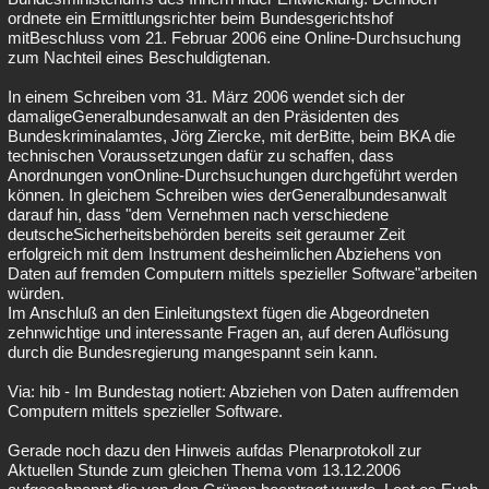
ordnete ein Ermittlungsrichter beim Bundesgerichtshof
mitBeschluss vom 21. Februar 2006 eine Online-Durchsuchung
zum Nachteil eines Beschuldigtenan.
In einem Schreiben vom 31. März 2006 wendet sich der
damaligeGeneralbundesanwalt an den Präsidenten des
Bundeskriminalamtes, Jörg Ziercke, mit derBitte, beim BKA die
technischen Voraussetzungen dafür zu schaffen, dass
Anordnungen vonOnline-Durchsuchungen durchgeführt werden
können. In gleichem Schreiben wies derGeneralbundesanwalt
darauf hin, dass "dem Vernehmen nach verschiedene
deutscheSicherheitsbehörden bereits seit geraumer Zeit
erfolgreich mit dem Instrument desheimlichen Abziehens von
Daten auf fremden Computern mittels spezieller Software"arbeiten
würden.
Im Anschluß an den Einleitungstext fügen die Abgeordneten
zehnwichtige und interessante Fragen an, auf deren Auflösung
durch die Bundesregierung mangespannt sein kann.
Via: hib - Im Bundestag notiert: Abziehen von Daten auffremden
Computern mittels spezieller Software.
Gerade noch dazu den Hinweis aufdas Plenarprotokoll zur
Aktuellen Stunde zum gleichen Thema vom 13.12.2006