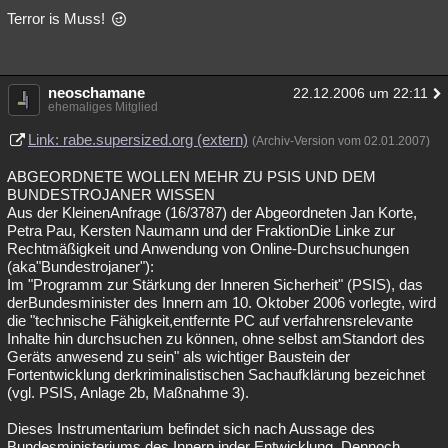
Terror is Muss!
neoschamane
22.12.2006 um 22:11
ehemaliges Mitglied
Link: rabe.supersized.org (extern)
(Archiv-Version vom 02.01.2007)
ABGEORDNETE WOLLEN MEHR ZU PSIS UND DEM
BUNDESTROJANER WISSEN
Aus der KleinenAnfrage (16/3787) der Abgeordneten Jan Korte,
Petra Pau, Kersten Naumann und der FraktionDie Linke zur
Rechtmäßigkeit und Anwendung von Online-Durchsuchungen
(aka"Bundestrojaner"):
Im "Programm zur Stärkung der Inneren Sicherheit" (PSIS), das
derBundesminister des Innern am 10. Oktober 2006 vorlegte, wird
die "technische Fähigkeit,entfernte PC auf verfahrensrelevante
Inhalte hin durchsuchen zu können, ohne selbst amStandort des
Geräts anwesend zu sein" als wichtiger Baustein der
Fortentwicklung derkriminalistischen Sachaufklärung bezeichnet
(vgl. PSIS, Anlage 2b, Maßnahme 3).
Dieses Instrumentarium befindet sich nach Aussage des
Bundesministeriums des Innern inder Entwicklung. Dennoch