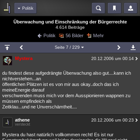
Politik
Bereiche
Überwachung und Einschränkung der Bürgerrechte
4.614 Beiträge
Echtzeit
Diskussionen
Blogs
Videos
Statistiken
Politik
56 Bilder
Mehr
Chat
Wiki
Neuigkeiten
Seite
7
/ 229
meine Rubriken
Mystera
20.12.2006 um 00:14
Menschen
Wissenschaft
Politik
Mystery
Kriminalfälle
Spiritualität
Verschwörungen
Technologie
Ufologie
du findest diese aufgedrängte Überwachung also gut....kann ich
nichtverstehen...an
öffentlichen Plätzen ist es von mir aus okay..doch das ich
Natur
Umfragen
Unterhaltung
meineEnergie darauf
weitere Rubriken
verschwenden muss mich vor dem Ausspionieren wappnen zu
müssen empfindeich als
Philosophie
Träume
Orte
Esoterik
Literatur
Zeitklau...und ne Unverschämtheit....
Astronomie
Helpdesk
Gruppen
Gaming
Filme
athene
20.12.2006 um 00:23
versteckt
Musik
Clash
Verbesserungen
Allmystery
English
Mystera du hast natürlich vollkommen recht! Es ist nur
Übersichten