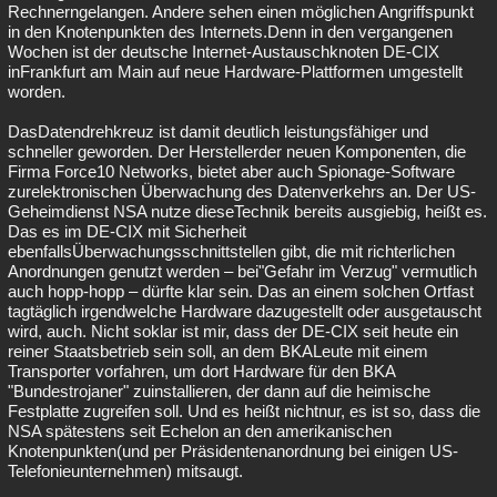
Rechnerngelangen. Andere sehen einen möglichen Angriffspunkt
in den Knotenpunkten des Internets.Denn in den vergangenen
Wochen ist der deutsche Internet-Austauschknoten DE-CIX
inFrankfurt am Main auf neue Hardware-Plattformen umgestellt
worden.
DasDatendrehkreuz ist damit deutlich leistungsfähiger und
schneller geworden. Der Herstellerder neuen Komponenten, die
Firma Force10 Networks, bietet aber auch Spionage-Software
zurelektronischen Überwachung des Datenverkehrs an. Der US-
Geheimdienst NSA nutze dieseTechnik bereits ausgiebig, heißt es.
Das es im DE-CIX mit Sicherheit
ebenfallsÜberwachungsschnittstellen gibt, die mit richterlichen
Anordnungen genutzt werden – bei"Gefahr im Verzug" vermutlich
auch hopp-hopp – dürfte klar sein. Das an einem solchen Ortfast
tagtäglich irgendwelche Hardware dazugestellt oder ausgetauscht
wird, auch. Nicht soklar ist mir, dass der DE-CIX seit heute ein
reiner Staatsbetrieb sein soll, an dem BKALeute mit einem
Transporter vorfahren, um dort Hardware für den BKA
"Bundestrojaner" zuinstallieren, der dann auf die heimische
Festplatte zugreifen soll. Und es heißt nichtnur, es ist so, dass die
NSA spätestens seit Echelon an den amerikanischen
Knotenpunkten(und per Präsidentenanordnung bei einigen US-
Telefonieunternehmen) mitsaugt.