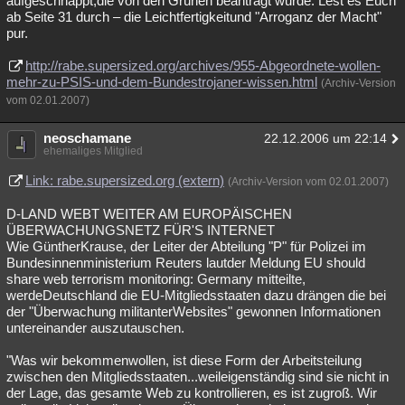
aufgeschnappt,die von den Grünen beantragt wurde. Lest es Euch
ab Seite 31 durch – die Leichtfertigkeitund "Arroganz der Macht"
pur.
http://rabe.supersized.org/archives/955-Abgeordnete-wollen-
mehr-zu-PSIS-und-dem-Bundestrojaner-wissen.html
(Archiv-Version
vom 02.01.2007)
neoschamane
22.12.2006 um 22:14
ehemaliges Mitglied
Link: rabe.supersized.org (extern)
(Archiv-Version vom 02.01.2007)
D-LAND WEBT WEITER AM EUROPÄISCHEN
ÜBERWACHUNGSNETZ FÜR'S INTERNET
Wie GüntherKrause, der Leiter der Abteilung "P" für Polizei im
Bundesinnenministerium Reuters lautder Meldung EU should
share web terrorism monitoring: Germany mitteilte,
werdeDeutschland die EU-Mitgliedsstaaten dazu drängen die bei
der "Überwachung militanterWebsites" gewonnen Informationen
untereinander auszutauschen.
"Was wir bekommenwollen, ist diese Form der Arbeitsteilung
zwischen den Mitgliedsstaaten...weileigenständig sind sie nicht in
der Lage, das gesamte Web zu kontrollieren, es ist zugroß. Wir