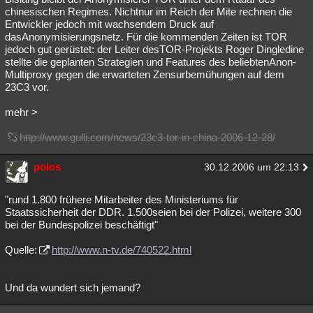
chinesischen Regimes. Nichtnur im Reich der Mite rechnen die
Entwickler jedoch mit wachsendem Druck auf
dasAnonymisierungsnetz. Für die kommenden Zeiten ist TOR
jedoch gut gerüstet: der Leiter desTOR-Projekts Roger Dingledine
stellte die geplanten Strategien und Features des beliebtenAnon-
Multiproxy gegen die erwarteten Zensurbemühungen auf dem
23C3 vor.
mehr >
http://www.gulli.com/news/23c3-tor-in-china-2006-12-28/
polos
30.12.2006 um 22:13
"rund 1.800 frühere Mitarbeiter des Ministeriums für
Staatssicherheit der DDR. 1.500seien bei der Polizei, weitere 300
bei der Bundespolizei beschäftigt"
Quelle:
http://www.n-tv.de/740522.html
Und da wundert sich jemand?