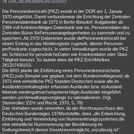
Link: de.wikipedia.org (extern)
Die Personenkennzahl (PKZ) wurde in der DDR am 1. Januar
1970 eingeführt. Damit verbundenwar die Errichtung der Zentralen
Personendatenbank ab 1972 in Berlin-Biesdorf. Aufgabeder ab
1984 voll funktionsfähigen Datenbank war es, Personendaten des
Zentralen Büros fürPersonenangelegenheiten zu sammeln und zu
speichern. Ab 1970 Geborenen wurde diePersonenkennzahl bei
einem Eintrag in das Melderegister zugeteilt, älteren Personen
perPostkarte zugeschickt. In vielen Verwaltungen wurde die PKZ
als Schlüssel für persönlicheDaten wie Krankendaten oder Stasi-
Tätigkeit benutzt. So lautete etwa die PKZ ErichMielkes
281207430153.
Die BRD plante die Einführung eines Personenkennzeichens
(PKZ);zum Beispiel war geplant, mit dem Bundesmeldegesetz ab
1973 eine einheitliche PKZ fürjeden Deutschen sowie alle im
Ausländerzentralregister erfassten Ausländer bzw. imAusland
lebende wiedergutmachungsberechtigte Ausländer eingeführt
werden umVerwaltungsvorgänge zu rationalisieren. (Vgl.
Steinmüller: EDV und Recht, 1970, S. 78)
Das Vorhaben wurde verworfen, da der Rechtsausschuss des
Deutschen Bundestages 1976feststellte, dass „die Entwicklung,
Einführung und Verwendung von Nummerierungssystemen,die
eine einheitliche Nummerierung der Bevölkerung im
Geltungsbereich dieses Gesetzesermöglicht, unzulässig ist".