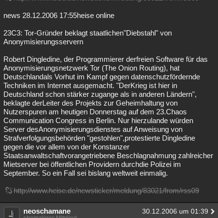
news 28.12.2006 17:55heise online
23C3: Tor-Gründer beklagt staatlichen"Diebstahl" von
Anonymisierungsservern
Robert Dingledine, der Programmierer derfreien Software für das
Anonymisierungsnetzwerk Tor (The Onion Routing), hat
Deutschlandals Vorhut im Kampf gegen datenschutzfördernde
Techniken im Internet ausgemacht. "DerKrieg ist hier in
Deutschland schon stärker zugange als in anderen Ländern",
beklagte derLeiter des Projekts zur Geheimhaltung von
Nutzerspuren am heutigen Donnerstag auf dem 23.Chaos
Communication Congress in Berlin. Nur hierzulande würden
Server desAnonymisierungsdienstes auf Anweisung von
Strafverfolgungsbehörden "gestohlen",protestierte Dingledine
gegen die vor allem von der Konstanzer
Staatsanwaltschaftvorangetriebene Beschlagnahmung zahlreicher
Mietserver bei öffentlichen Providern durchdie Polizei im
September. So ein Fall sei bislang weltweit einmalig.
http://www.heise.de/newsticker/meldung/83021/from/rss09
neoschamane
30.12.2006 um 01:39