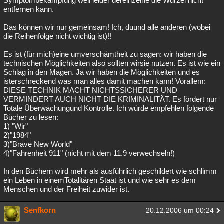
Symptombekämpfung weil leider dereinzelne die Wurzel nicht
entfernen kann.
Besucht
Teilgenommen
Alle
Neue
Geschlossen
Das können wir nur gemeinsam! Ich, duund alle anderen (wobei
Lesenswert
Schlüsselwörter
die Reihenfolge nicht wichtig ist)!!
Es ist (für mich)eine umverschämtheit zu sagen: wir haben die
technischen Möglichkeiten also sollten wirsie nutzen. Es ist wie ein
Schlag in den Magen. Ja wir haben die Möglichkeiten und es
isterschreckend was man alles damit machen kann! Vorallem:
DIESE TECHNIK MACHT NICHTSSICHERER UND
VERMINDERT AUCH NICHT DIE KRIMINALITÄT. Es fördert nur
Totale Überwachungund Kontrolle. Ich würde empfehlen folgende
Bücher zu lesen:
1) "Wir"
2)"1984"
3)"Brave New World"
4)"Fahrenheit 911" (nicht mit dem 11.9 verwechseln!)
In den Büchern wird mehr als ausführlich geschildert wie schlimm
ein Leben in einemTotalitären Staat ist und wie sehr es dem
Menschen und der Freiheit zuwider ist.
Senfkorn
20.12.2006 um 00:24