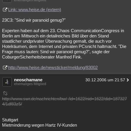
ehemaliges Mitglied
Link: www.heise.de (extern)
23C3: "Sind wir paranoid genug?"
Experten haben auf dem 23. Chaos CommunicationCongress in
Berlin am Mittwoch ein detailreiches Bild über den Stand
staatlicher undprivater Überwachung gemalt, die auch vor
Hotelräumen, dem Internet und privaten PCsnicht haltmacht. "Die
Frage muss lauten: Sind wir paranoid genug?", sagte der
CoburgerSicherheitsberater Manfred Fink.
http://www.heise.de/newsticker/meldung/83002
neoschamane
30.12.2006 um 21:57
ehemaliges Mitglied
http://www.swr.de/nachrichten/bw/-/id=1622/nid=1622/did=187327
4/1df83z5/
Stuttgart
Mietminderung wegen Hartz IV-Kunden