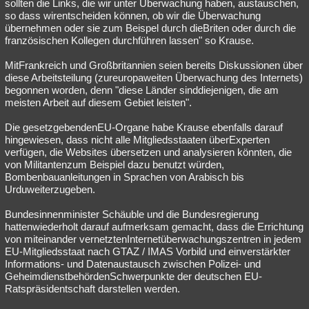
sollten die Links, die wir unter Überwachung haben, austauschen,
so dass wirentscheiden können, ob wir die Überwachung
übernehmen oder sie zum Beispel durch dieBriten oder durch die
französischen Kollegen durchführen lassen" so Krause.
MitFrankreich und Großbritannien seien bereits Diskussionen über
diese Arbeitsteilung (zureuropaweiten Überwachung des Internets)
begonnen worden, denn "diese Länder sinddiejenigen, die am
meisten Arbeit auf diesem Gebiet leisten".
Die gesetzgebendenEU-Organe habe Krause ebenfalls darauf
hingewiesen, dass nicht alle Mitgliedsstaaten überExperten
verfügen, die Websites übersetzen und analysieren könnten, die
von Militantenzum Beispiel dazu benutzt würden,
Bombenbauanleitungen in Sprachen von Arabisch bis
Urduweiterzugeben.
Bundesinnenminister Schäuble und die Bundesregierung
hattenwiederholt darauf aufmerksam gemacht, dass die Errichtung
von miteinander vernetztenInternetüberwachungszentren in jedem
EU-Mitgliedsstaat nach GTAZ / IMAS Vorbild und einverstärkter
Informations- und Datenaustausch zwischen Polizei- und
GeheimdienstbehördenSchwerpunkte der deutschen EU-
Ratspräsidentschaft darstellen werden.