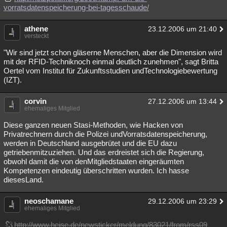
vorratsdatenspeicherung-bei-tagesschaude/
athene
23.12.2006 um 21:40
versteckt
"Wir sind jetzt schon gläserne Menschen, aber die Dimension wird
mit der RFID-Techniknoch einmal deutlich zunehmen", sagt Britta
Oertel vom Institut für Zukunftsstudien undTechnologiebewertung
(IZT).
corvin
27.12.2006 um 13:44
ehemaliges Mitglied
Diese ganzen neuen Stasi-Methoden, wie Hacken von
Privatrechnern durch die Polizei undVorratsdatenspeicherung,
werden in Deutschland ausgebrütet und die EU dazu
getriebenmitzuziehen. Und das erdreistet sich die Regierung,
obwohl damit die von denMitgliedstaaten eingeräumten
Kompetenzen eindeutig überschritten wurden. Ich hasse
diesesLand.
neoschamane
29.12.2006 um 23:29
ehemaliges Mitglied
http://www.heise.de/newsticker/meldung/83021/from/rss09