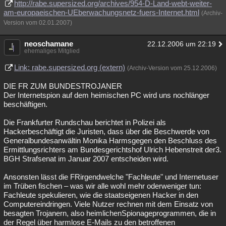
http://rabe.supersized.org/archives/954-D-Land-webt-weiter-
am-europaeischen-UEberwachungsnetz-fuers-Internet.html
(Archiv-
Version vom 02.01.2007)
neoschamane
22.12.2006 um 22:19
ehemaliges Mitglied
Link: rabe.supersized.org (extern)
(Archiv-Version vom 25.12.2006)
DIE FR ZUM BUNDESTROJANER
Der Internetspion auf dem heimischen PC wird uns nochlänger
beschäftigen.
Die Frankfurter Rundschau berichtet in Polizei als
Hackerbeschäftigt die Juristen, dass über die Beschwerde von
Generalbundesanwältin Monika Harmsgegen den Beschluss des
Ermittlungsrichters am Bundesgerichtshof Ulrich Hebenstreit der3.
BGH Strafsenat im Januar 2007 entscheiden wird.
Ansonsten lässt die FRirgendwelche "Fachleute" und Internetuser
im Trüben fischen – was wir alle wohl mehr oderweniger tun:
Fachleute spekulieren, wie die staatseigenen Hacker in den
Computereindringen. Viele Nutzer rechnen mit dem Einsatz von
besagten Trojanern, also heimlichenSpionageprogrammen, die in
der Regel über harmlose E-Mails zu den betroffenen