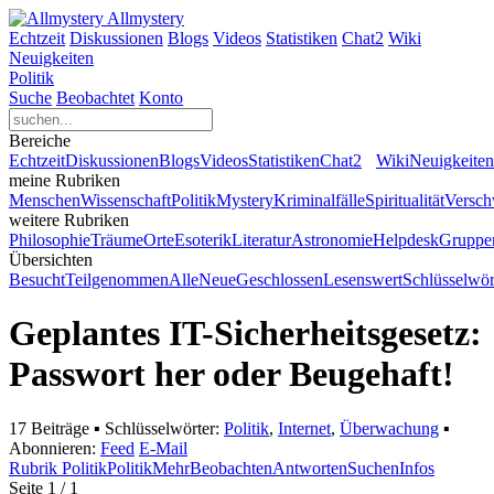
Allmystery
Echtzeit
Diskussionen
Blogs
Videos
Statistiken
Chat
2
Wiki
Neuigkeiten
Politik
Suche
Beobachtet
Konto
Bereiche
Echtzeit
Diskussionen
Blogs
Videos
Statistiken
Chat
2
Wiki
Neuigkeiten
meine Rubriken
Menschen
Wissenschaft
Politik
Mystery
Kriminalfälle
Spiritualität
Versc
weitere Rubriken
Philosophie
Träume
Orte
Esoterik
Literatur
Astronomie
Helpdesk
Gruppe
Übersichten
Besucht
Teilgenommen
Alle
Neue
Geschlossen
Lesenswert
Schlüsselwör
Geplantes IT-Sicherheitsgesetz:
Passwort her oder Beugehaft!
17 Beiträge
▪ Schlüsselwörter:
Politik
,
Internet
,
Überwachung
▪
Abonnieren:
Feed
E-Mail
Rubrik Politik
Politik
Mehr
Beobachten
Antworten
Suchen
Infos
Seite 1 / 1