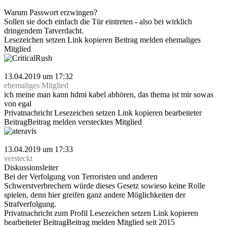
Warum Passwort erzwingen?
Sollen sie doch einfach die Tür eintreten - also bei wirklich
dringendem Tatverdacht.
Lesezeichen setzen
Link kopieren
Beitrag melden
ehemaliges
Mitglied
CriticalRush
13.04.2019 um 17:32
ehemaliges Mitglied
ich meine man kann hdmi kabel abhören, das thema ist mir sowas
von egal
Privatnachricht
Lesezeichen setzen
Link kopieren
bearbeiteter
Beitrag
Beitrag melden
verstecktes Mitglied
ateravis
13.04.2019 um 17:33
versteckt
Diskussionsleiter
Bei der Verfolgung von Terroristen und anderen
Schwerstverbrechern würde dieses Gesetz sowieso keine Rolle
spielen, denn hier greifen ganz andere Möglichkeiten der
Strafverfolgung.
Privatnachricht
zum Profil
Lesezeichen setzen
Link kopieren
bearbeiteter Beitrag
Beitrag melden
Mitglied seit 2015