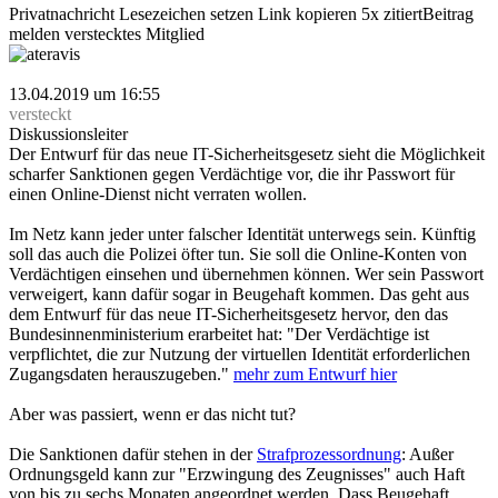
Privatnachricht
Lesezeichen setzen
Link kopieren
5x zitiert
Beitrag
melden
verstecktes Mitglied
ateravis
13.04.2019 um 16:55
versteckt
Diskussionsleiter
Der Entwurf für das neue IT-Sicherheitsgesetz sieht die Möglichkeit
scharfer Sanktionen gegen Verdächtige vor, die ihr Passwort für
einen Online-Dienst nicht verraten wollen.
Im Netz kann jeder unter falscher Identität unterwegs sein. Künftig
soll das auch die Polizei öfter tun. Sie soll die Online-Konten von
Verdächtigen einsehen und übernehmen können. Wer sein Passwort
verweigert, kann dafür sogar in Beugehaft kommen. Das geht aus
dem Entwurf für das neue IT-Sicherheitsgesetz hervor, den das
Bundesinnenministerium erarbeitet hat: "Der Verdächtige ist
verpflichtet, die zur Nutzung der virtuellen Identität erforderlichen
Zugangsdaten herauszugeben."
mehr zum Entwurf hier
Aber was passiert, wenn er das nicht tut?
Die Sanktionen dafür stehen in der
Strafprozessordnung
: Außer
Ordnungsgeld kann zur "Erzwingung des Zeugnisses" auch Haft
von bis zu sechs Monaten angeordnet werden. Dass Beugehaft