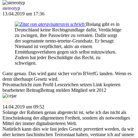
stereotyp
13.04.2019 um 17:36
ateravis schrieb:
Bislang gibt es in
Deutschland keine Rechtsgrundlage dafür, Verdächtige
zu zwingen, ihre Passwörter zu verraten. Dafür sorgt
der sogenannte nemo-tenetur-Grundsatz. Er besagt:
Niemand ist verpflichtet, aktiv an einem
Ermittlungsverfahren gegen sich selbst mitzuwirken.
Zudem hat jeder Beschuldigte das Recht, zu
schweigen.
Ganz genau. Das wird ganz sicher vor'm BVerfG landen. Wenn es
denn überhaupt Gesetz wird.
Privatnachricht
zum Profil
Lesezeichen setzen
Link kopieren
bearbeiteter Beitrag
Beitrag melden
Mitglied seit 2012
cejar
14.04.2019 um 09:52
Solange der Rahmen genau abgesteckt ist, sehe ich das nicht als
Einschränkung der allgemeinen Freiheit, sondern als notwendiges
Mittel der immer digitalisierteren Welt.
Natürlich kann dies wie fast jedes Gesetz pervertiert werden, da wir
aber keinen faschistischen Terrorstaat haben, vertraue ich auf unsere