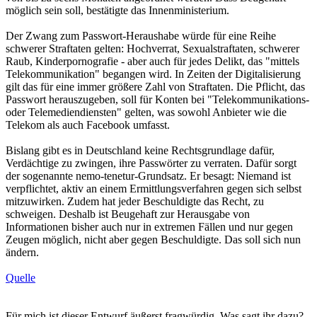
möglich sein soll, bestätigte das Innenministerium.
Der Zwang zum Passwort-Heraushabe würde für eine Reihe
schwerer Straftaten gelten: Hochverrat, Sexualstraftaten, schwerer
Raub, Kinderpornografie - aber auch für jedes Delikt, das "mittels
Telekommunikation" begangen wird. In Zeiten der Digitalisierung
gilt das für eine immer größere Zahl von Straftaten. Die Pflicht, das
Passwort herauszugeben, soll für Konten bei "Telekommunikations-
oder Telemediendiensten" gelten, was sowohl Anbieter wie die
Telekom als auch Facebook umfasst.
Bislang gibt es in Deutschland keine Rechtsgrundlage dafür,
Verdächtige zu zwingen, ihre Passwörter zu verraten. Dafür sorgt
der sogenannte nemo-tenetur-Grundsatz. Er besagt: Niemand ist
verpflichtet, aktiv an einem Ermittlungsverfahren gegen sich selbst
mitzuwirken. Zudem hat jeder Beschuldigte das Recht, zu
schweigen. Deshalb ist Beugehaft zur Herausgabe von
Informationen bisher auch nur in extremen Fällen und nur gegen
Zeugen möglich, nicht aber gegen Beschuldigte. Das soll sich nun
ändern.
Quelle
Für mich ist dieser Entwurf äußerst fragwürdig. Was sagt ihr dazu?