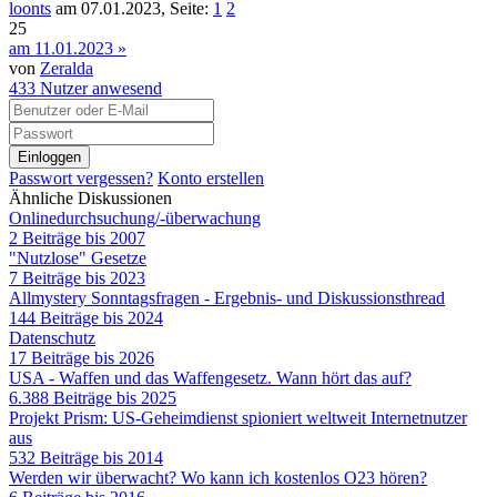
loonts
am 07.01.2023, Seite:
1
2
25
am 11.01.2023 »
von
Zeralda
433
Nutzer anwesend
Einloggen
Passwort vergessen?
Konto erstellen
Ähnliche Diskussionen
Onlinedurchsuchung/-überwachung
2 Beiträge bis 2007
"Nutzlose" Gesetze
7 Beiträge bis 2023
Allmystery Sonntagsfragen - Ergebnis- und Diskussionsthread
144 Beiträge bis 2024
Datenschutz
17 Beiträge bis 2026
USA - Waffen und das Waffengesetz. Wann hört das auf?
6.388 Beiträge bis 2025
Projekt Prism: US-Geheimdienst spioniert weltweit Internetnutzer
aus
532 Beiträge bis 2014
Werden wir überwacht? Wo kann ich kostenlos O23 hören?