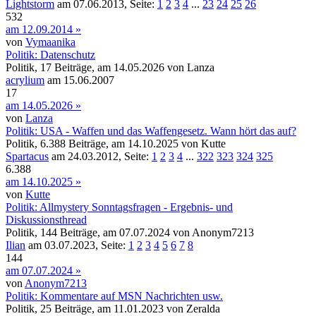
Lightstorm
am 07.06.2013, Seite:
1
2
3
4
...
23
24
25
26
532
am 12.09.2014 »
von
Vymaanika
Politik:
Datenschutz
Politik, 17 Beiträge, am 14.05.2026 von Lanza
acrylium
am 15.06.2007
17
am 14.05.2026 »
von
Lanza
Politik:
USA - Waffen und das Waffengesetz. Wann hört das auf?
Politik, 6.388 Beiträge, am 14.10.2025 von Kutte
Spartacus
am 24.03.2012, Seite:
1
2
3
4
...
322
323
324
325
6.388
am 14.10.2025 »
von
Kutte
Politik:
Allmystery Sonntagsfragen - Ergebnis- und
Diskussionsthread
Politik, 144 Beiträge, am 07.07.2024 von Anonym7213
Ilian
am 03.07.2023, Seite:
1
2
3
4
5
6
7
8
144
am 07.07.2024 »
von
Anonym7213
Politik:
Kommentare auf MSN Nachrichten usw.
Politik, 25 Beiträge, am 11.01.2023 von Zeralda