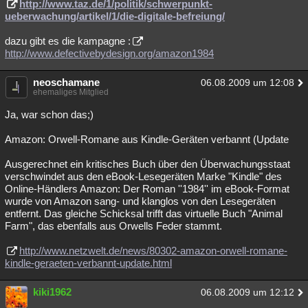
http://www.taz.de/1/politik/schwerpunkt-
ueberwachung/artikel/1/die-digitale-befreiung/
dazu gibt es die kampagne :
http://www.defectivebydesign.org/amazon1984
neoschamane
06.08.2009 um 12:08
ehemaliges Mitglied
Ja, war schon das;)
Amazon: Orwell-Romane aus Kindle-Geräten verbannt (Update
Ausgerechnet ein kritisches Buch über den Überwachungsstaat
verschwindet aus den eBook-Lesegeräten Marke "Kindle" des
Online-Händlers Amazon: Der Roman ''1984'' im eBook-Format
wurde von Amazon sang- und klanglos von den Lesegeräten
entfernt. Das gleiche Schicksal trifft das virtuelle Buch "Animal
Farm", das ebenfalls aus Orwells Feder stammt.
http://www.netzwelt.de/news/80302-amazon-orwell-romane-
kindle-geraeten-verbannt-update.html
kiki1962
06.08.2009 um 12:12