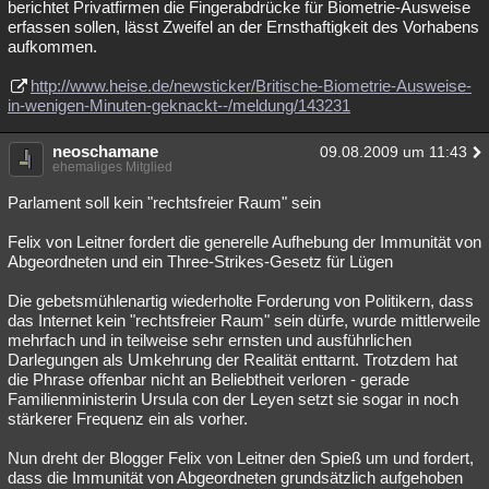
berichtet Privatfirmen die Fingerabdrücke für Biometrie-Ausweise
erfassen sollen, lässt Zweifel an der Ernsthaftigkeit des Vorhabens
aufkommen.
http://www.heise.de/newsticker/Britische-Biometrie-Ausweise-
in-wenigen-Minuten-geknackt--/meldung/143231
neoschamane
09.08.2009 um 11:43
ehemaliges Mitglied
Parlament soll kein "rechtsfreier Raum" sein
Felix von Leitner fordert die generelle Aufhebung der Immunität von
Abgeordneten und ein Three-Strikes-Gesetz für Lügen
Die gebetsmühlenartig wiederholte Forderung von Politikern, dass
das Internet kein "rechtsfreier Raum" sein dürfe, wurde mittlerweile
mehrfach und in teilweise sehr ernsten und ausführlichen
Darlegungen als Umkehrung der Realität enttarnt. Trotzdem hat
die Phrase offenbar nicht an Beliebtheit verloren - gerade
Familienministerin Ursula con der Leyen setzt sie sogar in noch
stärkerer Frequenz ein als vorher.
Nun dreht der Blogger Felix von Leitner den Spieß um und fordert,
dass die Immunität von Abgeordneten grundsätzlich aufgehoben