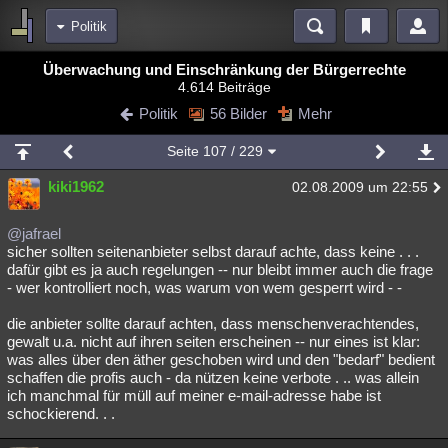
Politik
Bereiche
Überwachung und Einschränkung der Bürgerrechte
4.614 Beiträge
Echtzeit
Diskussionen
Blogs
Videos
Statistiken
Politik
56 Bilder
Mehr
Chat
Wiki
Neuigkeiten
Seite
107
/ 229
meine Rubriken
kiki1962
02.08.2009 um 22:55
Menschen
Wissenschaft
Politik
Mystery
Kriminalfälle
Spiritualität
Verschwörungen
Technologie
Ufologie
@jafrael
sicher sollten seitenanbieter selbst darauf achte, dass keine . . .
dafür gibt es ja auch regelungen -- nur bleibt immer auch die frage
Natur
Umfragen
Unterhaltung
- wer kontrolliert noch, was warum von wem gesperrt wird - -
weitere Rubriken
die anbieter sollte darauf achten, dass menschenverachtendes,
Philosophie
Träume
Orte
Esoterik
Literatur
gewalt u.a. nicht auf ihren seiten erscheinen -- nur eines ist klar:
was alles über den äther geschoben wird und den "bedarf" bedient
Astronomie
Helpdesk
Gruppen
Gaming
Filme
schaffen die profis auch - da nützen keine verbote . .. was allein
ich manchmal für müll auf meiner e-mail-adresse habe ist
Musik
Clash
Verbesserungen
Allmystery
English
schockierend. . .
Übersichten