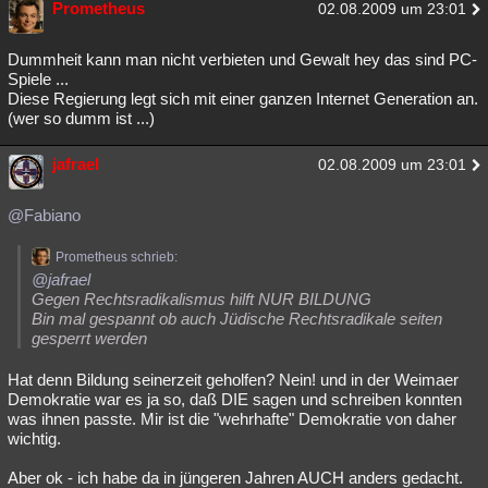
Prometheus
02.08.2009 um 23:01
Besucht
Teilgenommen
Alle
Neue
Geschlossen
Dummheit kann man nicht verbieten und Gewalt hey das sind PC-
Lesenswert
Schlüsselwörter
Spiele ...
Diese Regierung legt sich mit einer ganzen Internet Generation an.
(wer so dumm ist ...)
jafrael
02.08.2009 um 23:01
@Fabiano
Prometheus schrieb:
@jafrael
Gegen Rechtsradikalismus hilft NUR BILDUNG
Bin mal gespannt ob auch Jüdische Rechtsradikale seiten
gesperrt werden
Hat denn Bildung seinerzeit geholfen? Nein! und in der Weimaer
Demokratie war es ja so, daß DIE sagen und schreiben konnten
was ihnen passte. Mir ist die "wehrhafte" Demokratie von daher
wichtig.
Aber ok - ich habe da in jüngeren Jahren AUCH anders gedacht.