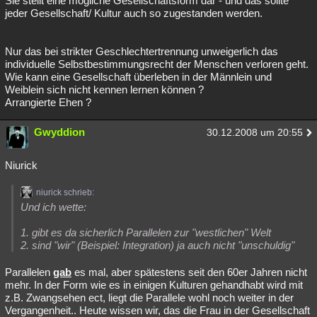
Sie stellt eine mögliche Gesellschaftsform dar - und das sollte
jeder Gesellschaft/ Kultur auch so zugestanden werden.
Besucht
Teilgenommen
Alle
Neue
Geschlossen
Lesenswert
Schlüsselwörter
Nur das bei strikter Geschlechtertrennung unweigerlich das
individuelle Selbstbestimmungsrecht der Menschen verloren geht.
Wie kann eine Gesellschaft überleben in der Männlein und
Weiblein sich nicht kennen lernen können ?
Arrangierte Ehen ?
Gwyddion
30.12.2008 um 20:55
Niurick
niurick schrieb:
Und ich wette:
1. gibt es da sicherlich Parallelen zur "westlichen" Welt
2. sind "wir" (Beispiel: Integration) ja auch nicht "unschuldig"
Parallelen
gab
es mal, aber spätestens seit den 60er Jahren nicht
mehr. In der Form wie es in einigen Kulturen gehandhabt wird mit
z.B. Zwangsehen ect, liegt die Parallele wohl noch weiter in der
Vergangenheit.. Heute wissen wir, das die Frau in der Gesellschaft