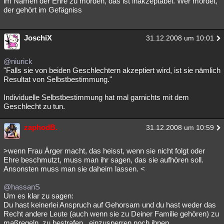
im Namen der Ehre zu morden, das ist inakzeptabel. Wer mordet,
der gehört im Gefägniss
JoschiX
31.12.2008 um 10:01
@niurick
"Falls sie von beiden Geschlechtern akzeptiert wird, ist sie nämlich
Resultat von Selbstbestimmung."
Individuelle Selbstbestimmung hat mal garnichts mit dem
Geschlecht zu tun.
zaphodB.
31.12.2008 um 10:59
>wenn Frau Ärger macht, das heisst, wenn sie nicht folgt oder
Ehre beschmutzt, muss man ihr sagen, das sie aufhören soll.
Ansonsten muss man sie daheim lassen. <
@hassanS
Um es klar zu sagen:
Du hast keinerlei Anspruch auf Gehorsam und du hast weder das
Recht andere Leute (auch wenn sie zu Deiner Familie gehören) zu
maßregeln, zu bestrafen , einzusperren noch ihnen