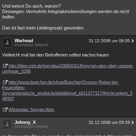
Und weisst Du auch, warum?
Deswegen:
Vermehrte Integrationsbemühungen werden da nicht
helfen.
Das ist fast mein Lieblingssatz geworden.
Warhead
31.12.2008 um 06:05
ehemaliges Mitglied
Vielleicht mal bei den Betroffenen selbst nachschauen
http://blog.zeit.de/joerglau/2008/03/14/seyran-ates-uber-unsere-
umfrage_1098
http://www.buecher.de/shop/Buecher/Grosse-Reise-ins-
Feuer/Ates-
Seyran/products_products/detail/prod_id/11377117/#richcontent_3
46997
Wikipedia: Seyran Ateş
Johnny_X
31.12.2008 um 09:39
ehemaliges Mitglied