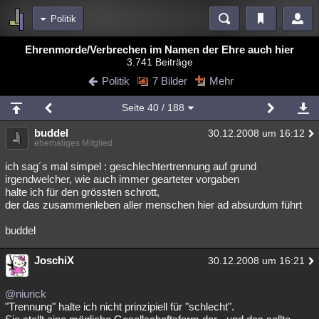
Politik
Bereiche
Ehrenmorde/Verbrechen im Namen der Ehre auch hier
3.741 Beiträge
Echtzeit
Diskussionen
Blogs
Videos
Statistiken
Politik
7 Bilder
Mehr
Chat
Wiki
Neuigkeiten
3
Seite
40
/ 188
meine Rubriken
buddel
30.12.2008 um 16:12
Menschen
Wissenschaft
Politik
Mystery
Kriminalfälle
ehemaliges Mitglied
Spiritualität
Verschwörungen
Technologie
Ufologie
ich sag´s mal simpel : geschlechtertrennung auf grund
irgendwelcher, wie auch immer gearteter vorgaben
halte ich für den grössten schrott,
Natur
Umfragen
Unterhaltung
der das zusammenleben aller menschen hier ad absurdum führt
weitere Rubriken
buddel
Philosophie
Träume
Orte
Esoterik
Literatur
JoschiX
30.12.2008 um 16:21
Astronomie
Helpdesk
Gruppen
Gaming
Filme
Musik
Clash
Verbesserungen
Allmystery
English
@niurick
"Trennung" halte ich nicht prinzipiell für "schlecht".
Übersichten