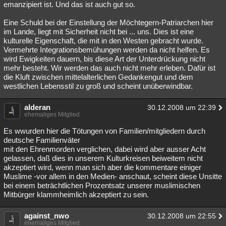
emanzipiert ist. Und das ist auch gut so.
Eine Schuld bei der Einstellung der Möchtegern-Patriarchen hier
im Lande, liegt mit Sicherheit nicht bei ... uns. Dies ist eine
kulturelle Eigenschaft, die mit in den Westen gebracht wurde.
Vermehrte Integrationsbemühungen werden da nicht helfen. Es
wird Ewigkeiten dauern, bis diese Art der Unterdrückung nicht
mehr besteht. Wir werden das auch nicht mehr erleben. Dafür ist
die Kluft zwischen mittelalterlichen Gedankengut und dem
westlichen Lebensstil zu groß und scheint unüberwindbar.
alderan
30.12.2008 um 22:39
ehemaliges Mitglied
Es wwurden hier die Tötungen von Familien/mitgliedern durch
deutsche Familienväter
mit den Ehrenmorden verglichen, dabei wird aber ausser Acht
gelassen, daß dies in unserem Kulturkreisen beiweitem nicht
akzeptiert wird, wenn man sich aber die kommentare einiger
Muslime -vor allem in den Medien- anschaut, scheint diese Unsitte
bei einem beträchtlichen Prozentsatz unserer muslimischen
Mitbürger klammheimlich akzeptiert zu sein.
against_nwo
30.12.2008 um 22:55
ehemaliges Mitglied