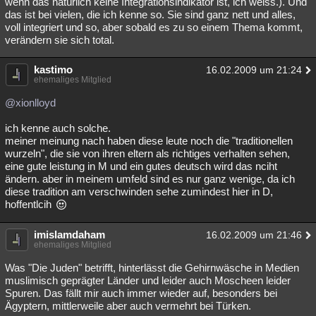
wenn das natürlich keine Integrationsindikator ist, ich weiss.). Und
das ist bei vielen, die ich kenne so. Sie sind ganz nett und alles,
voll integriert und so, aber sobald es zu so einem Thema kommt,
verändern sie sich total.
kastimo
16.02.2009 um 21:24
ehemaliges Mitglied
@xionlloyd
ich kenne auch solche.
meiner meinung nach haben diese leute noch die "traditionellen
wurzeln", die sie von ihren eltern als richtiges verhalten sehen,
eine gute leistung in M und ein gutes deutsch wird das nciht
ändern. aber in meinem umfeld sind es nur ganz wenige, da ich
diese tradition am verschwinden sehe zumindest hier in D,
hoffentlcih
imislamdaham
16.02.2009 um 21:46
ehemaliges Mitglied
Was "Die Juden" betrifft, hinterlässt die Gehirnwäsche in Medien
muslimisch geprägter Länder und leider auch Moscheen leider
Spuren. Das fällt mir auch immer wieder auf, besonders bei
Ägyptern, mittlerweile aber auch vermehrt bei Türken.