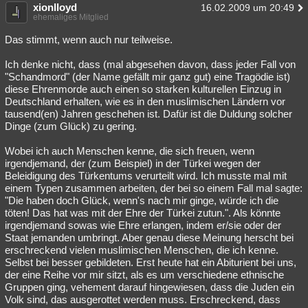
xionlloyd
16.02.2009 um 20:49
ehemaliges Mitglied
Das stimmt, wenn auch nur teilweise.
Ich denke nicht, dass (mal abgesehen davon, dass jeder Fall von
"Schandmord" (der Name gefällt mir ganz gut) eine Tragödie ist)
diese Ehrenmorde auch einen so starken kulturellen Einzug in
Deutschland erhalten, wie es in den muslimischen Ländern vor
tausend(en) Jahren geschehen ist. Dafür ist die Duldung solcher
Dinge (zum Glück) zu gering.
Wobei ich auch Menschen kenne, die sich freuen, wenn
irgendjemand, der (zum Beispiel) in der Türkei wegen der
Beleidigung des Türkentums verurteilt wird. Ich musste mal mit
einem Typen zusammen arbeiten, der bei so einem Fall mal sagte:
"Die haben doch Glück, wenn's nach mir ginge, würde ich die
töten! Das hat was mit der Ehre der Türkei zutun.". Als könnte
irgendjemand sowas wie Ehre erlangen, indem er/sie oder der
Staat jemanden umbringt. Aber genau diese Meinung herscht bei
erschreckend vielen muslimischen Menschen, die ich kenne.
Selbst bei besser gebildeten. Erst heute hat ein Abiturient bei uns,
der eine Reihe vor mir sitzt, als es um verschiedene ethnische
Gruppen ging, vehement darauf hingewiesen, dass die Juden ein
Volk sind, das ausgerottet werden muss. Erschreckend, dass