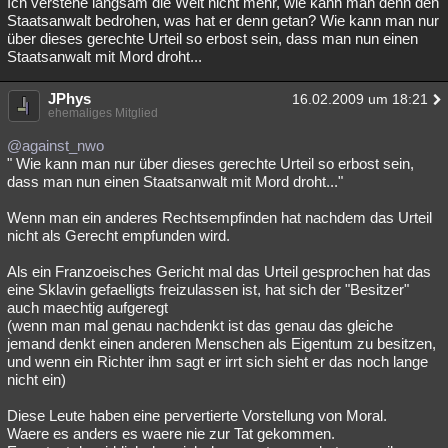
Ich verstehe langsam die Welt nicht mehr, wie kann man denn den
Staatsanwalt bedrohen, was hat er denn getan? Wie kann man nur
Besucht
Teilgenommen
Alle
Neue
Geschlossen
über dieses gerechte Urteil so erbost sein, dass man nun einen
Staatsanwalt mit Mord droht...
Lesenswert
Schlüsselwörter
JPhys
16.02.2009 um 18:21
ehemaliges Mitglied
@against_nwo
" Wie kann man nur über dieses gerechte Urteil so erbost sein,
dass man nun einen Staatsanwalt mit Mord droht..."
Wenn man ein anderes Rechtsempfinden hat nachdem das Urteil
nicht als Gerecht empfunden wird.
Als ein Franzoeisches Gericht mal das Urteil gesprochen hat das
eine Sklavin gefaelligts freizulassen ist, hat sich der "Besitzer"
auch maechtig aufgeregt
(wenn man mal genau nachdenkt ist das genau das gleiche
jemand denkt einen anderen Menschen als Eigentum zu besitzen,
und wenn ein Richter ihm sagt er irrt sich sieht er das noch lange
nicht ein)
Diese Leute haben eine pervertierte Vorstellung von Moral.
Waere es anders es waere nie zur Tat gekommen.