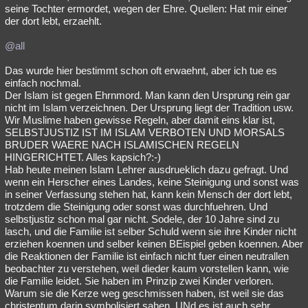
seine Tochter ermordet, wegen der Ehre. Quellen: Hat mir einer
der dort lebt, erzaehlt.
@all
Das wurde hier bestimmt schon oft erwaehnt, aber ich tue es
einfach nochmal.
Der Islam ist gegen Ehrnmord. Man kann den Ursprung rein gar
nicht im Islam verzeichnen. Der Ursprung liegt der Tradition usw.
Wir Muslime haben gewisse Regeln, aber damit eins klar ist,
SELBSTJUSTIZ IST IM ISLAM VERBOTEN UND MORSALS
BRUDER WAERE NACH ISLAMISCHEN REGELN
HINGERICHTET. Alles kapsich?:-)
Hab heute meinen Islam Lehrer ausdrueklich dazu gefragt. Und
wenn ein Herscher eines Landes, keine Steinigung und sonst was
in seiner Verfassung stehen hat, kann kein Mensch der dort lebt,
trotzdem die Steinigung oder sonst was durchfuehren. Und
selbstjustiz schon mal gar nicht. Sodele, der 10 Jahre sind zu
lasch, und die Familie ist selber Schuld wenn sie ihre Kinder nicht
erziehen koennen und selber keinen BEispiel geben koennen. Aber
die Reaktionen der Familie ist einfach nicht fuer einen neutrallen
beobachter zu verstehen, weil dieder kaum vorstellen kann, wie
die Familie leidet. Sie haben im Prinzip zwei Kinder verloren.
Warum sie die Kerze weg geschmissen haben, ist weil sie das
christentum darin symbolisiert sahen. UNd es ist auch sehr