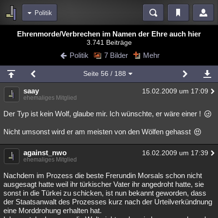
Politik
Bereiche
Ehrenmorde/Verbrechen im Namen der Ehre auch hier
3.741 Beiträge
Echtzeit
Diskussionen
Blogs
Videos
Statistiken
Politik
7 Bilder
Mehr
Chat
Wiki
Neuigkeiten
Seite
56
/ 188
meine Rubriken
saay
15.02.2009 um 17:09
Menschen
Wissenschaft
Politik
Mystery
Kriminalfälle
ehemaliges Mitglied
Spiritualität
Verschwörungen
Technologie
Ufologie
Der Typ ist kein Wolf, glaube mir. Ich wünschte, er wäre einer !
Nicht umsonst wird er am meisten von den Wölfen gehasst
Natur
Umfragen
Unterhaltung
weitere Rubriken
against_nwo
16.02.2009 um 17:39
ehemaliges Mitglied
Philosophie
Träume
Orte
Esoterik
Literatur
Nachdem im Prozess die beste Frerundin Morsals schon nicht
Astronomie
Helpdesk
Gruppen
Gaming
Filme
ausgesagt hatte weil ihr türkischer Vater ihr angedroht hatte, sie
sonst in die Türkei zu schicken, ist nun bekannt geworden, dass
Musik
Clash
Verbesserungen
Allmystery
English
der Staatsanwalt des Prozesses kurz nach der Urteilverkündnung
eine Morddrohung erhalten hat.
Übersichten