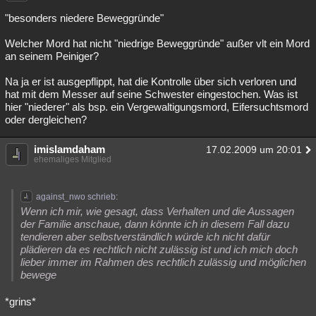
Besucht
Teilgenommen
Alle
Neue
Geschlossen
"besonders niedere Beweggründe"
Welcher Mord hat nicht "niedrige Beweggründe" außer vlt ein Mord
Lesenswert
Schlüsselwörter
an seinem Peiniger?
Na ja er ist ausgepflippt, hat die Kontrolle über sich verloren und
hat mit dem Messer auf seine Schwester eingestochen. Was ist
hier "niederer" als bsp. ein Vergewaltigungsmord, Eifersuchtsmord
oder dergleichen?
imislamdaham
17.02.2009 um 20:01
ehemaliges Mitglied
against_nwo schrieb:
Wenn ich mir, wie gesagt, dass Verhalten und die Aussagen
der Familie anschaue, dann könnte ich in diesem Fall dazu
tendieren aber selbstverständlich würde ich nicht dafür
plädieren da es rechtlich nicht zulässig ist und ich mich doch
lieber immer im Rahmen des rechtlich zulässig und möglichen
bewege
*grins*