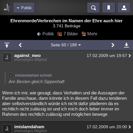
Politik
Bereiche
Ehrenmorde/Verbrechen im Namen der Ehre auch hier
3.741 Beiträge
Echtzeit
Diskussionen
Blogs
Videos
Statistiken
Politik
7 Bilder
Mehr
Chat
Wiki
Neuigkeiten
Seite
60
/ 188
meine Rubriken
against_nwo
17.02.2009 um 19:57
Menschen
Wissenschaft
Politik
Mystery
Kriminalfälle
ehemaliges Mitglied
Spiritualität
Verschwörungen
Technologie
Ufologie
imislamdaham schrieb:
Natur
Umfragen
Unterhaltung
Am Besten gleich Sippenhaft
weitere Rubriken
Wenn ich mir, wie gesagt, dass Verhalten und die Aussagen der
Familie anschaue, dann könnte ich in diesem Fall dazu tendieren
Philosophie
Träume
Orte
Esoterik
Literatur
aber selbstverständlich würde ich nicht dafür plädieren da es
rechtlich nicht zulässig ist und ich mich doch lieber immer im
Astronomie
Helpdesk
Gruppen
Gaming
Filme
Rahmen des rechtlich zulässig und möglichen bewege
Musik
Clash
Verbesserungen
Allmystery
English
imislamdaham
17.02.2009 um 20:00
Übersichten
ehemaliges Mitglied