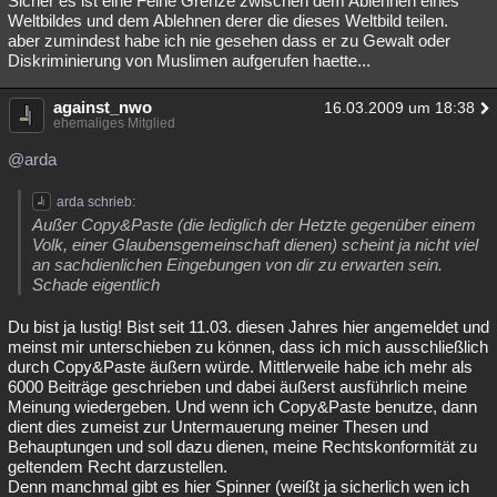
Sicher es ist eine Feine Grenze zwischen dem Ablehnen eines
Weltbildes und dem Ablehnen derer die dieses Weltbild teilen.
aber zumindest habe ich nie gesehen dass er zu Gewalt oder
Diskriminierung von Muslimen aufgerufen haette...
against_nwo
16.03.2009 um 18:38
ehemaliges Mitglied
@arda
arda schrieb:
Außer Copy&Paste (die lediglich der Hetzte gegenüber einem
Volk, einer Glaubensgemeinschaft dienen) scheint ja nicht viel
an sachdienlichen Eingebungen von dir zu erwarten sein.
Schade eigentlich
Du bist ja lustig! Bist seit 11.03. diesen Jahres hier angemeldet und
meinst mir unterschieben zu können, dass ich mich ausschließlich
durch Copy&Paste äußern würde. Mittlerweile habe ich mehr als
6000 Beiträge geschrieben und dabei äußerst ausführlich meine
Meinung wiedergeben. Und wenn ich Copy&Paste benutze, dann
dient dies zumeist zur Untermauerung meiner Thesen und
Behauptungen und soll dazu dienen, meine Rechtskonformität zu
geltendem Recht darzustellen.
Denn manchmal gibt es hier Spinner (weißt ja sicherlich wen ich