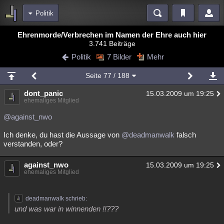
Politik
Bereiche
Ehrenmorde/Verbrechen im Namen der Ehre auch hier
3.741 Beiträge
Echtzeit
Diskussionen
Blogs
Videos
Statistiken
Politik
7 Bilder
Mehr
Chat
Wiki
Neuigkeiten
2
Seite
77
/ 188
meine Rubriken
dont_panic
15.03.2009 um 19:25
Menschen
Wissenschaft
Politik
Mystery
Kriminalfälle
ehemaliges Mitglied
Spiritualität
Verschwörungen
Technologie
Ufologie
@against_nwo
Ich denke, du hast die Aussage von
@deadmanwalk
falsch
Natur
Umfragen
Unterhaltung
verstanden, oder?
weitere Rubriken
against_nwo
Philosophie
Träume
Orte
Esoterik
15.03.2009 um 19:25
Literatur
ehemaliges Mitglied
Astronomie
Helpdesk
Gruppen
Gaming
Filme
deadmanwalk schrieb:
Musik
Clash
Verbesserungen
Allmystery
English
und was war in winnenden !!???
Übersichten