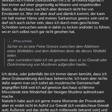
befinden sich meine Diskussionen mit z.B. al-mekka eigentlich
fast immer auf einer gegenseitig achtbaren und respektvollen
Basis, die durchaus sachlich aber dennoch nicht frei von
Emotionen ist. Wer mir aber doof und dämlich kommt, der kann
mir halt meiner Häme und meines Sarkasmus gewiss sein und er
darf sich auch sicher sein, dass ich durch mein geschicktes
Schreiben versuchen werde in dahin zu locken und/oder zu führen,
wo er sich selbst noch gar nicht gesehen hat.
JPhys schrieb:
Sicher es ist eine Feine Grenze zwischen dem Ablehnen
eines Weltbildes und dem Ablehnen derer die dieses Weltbild
teilen.
aber zumindest habe ich nie gesehen dass er zu Gewalt oder
Diskriminierung von Muslimen aufgerufen haette...
Ich denke, oder jedenfalls bin ich immer darum bemüht, dass ich
diese Gratwanderung durchaus beherrsche. Ich kann aber nichts
dafür wqenn man sich sofort als muslimische Gemeinschaft
angegriffen fühlt weil ich auf gewisse durchaus schlimme
Missstände eine Minderheit der hiesigen Muslime aufmerksam
mache.
Natürlich habe auch ich gerne meine Momente der Provokation
aber es endet nicht im Aufruf zur Gewalt (ich verabscheue Gewalt
aufs Äußerste und das dürfte auch mittlerweile bekannt sein) und