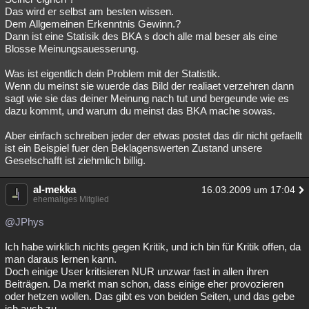
Das wird er selbst am besten wissen.
Dem Allgemeinen Erkenntnis Gewinn.?
Dann ist eine Statisik des BKA s doch alle mal beser als eine
Blosse Meinungsauesserung.
Was ist eigentlich dein Problem mit der Statistik.
Wenn du meinst sie wuerde das Bild der realiaet verzehren dann
sagt wie sie das deiner Meinung nach tut und bergeunde wie es
dazu kommt, und warum du meinst das BKA mache sowas.
Aber einfach schreiben jeder der etwas postet das dir nicht gefaellt
ist ein Beispiel fuer den Beklagenswerten Zustand unsere
Geselschafft ist ziehmlich billig.
al-mekka
16.03.2009 um 17:04
ehemaliges Mitglied
@JPhys
Ich habe wirklich nichts gegen Kritik, und ich bin für Kritik offen, da
man daraus lernen kann.
Doch einige User kritisieren NUR unzwar fast in allen ihren
Beiträgen. Da merkt man schon, dass einige eher provozieren
oder hetzen wollen. Das gibt es von beiden Seiten, und das gebe
ich auch zu.