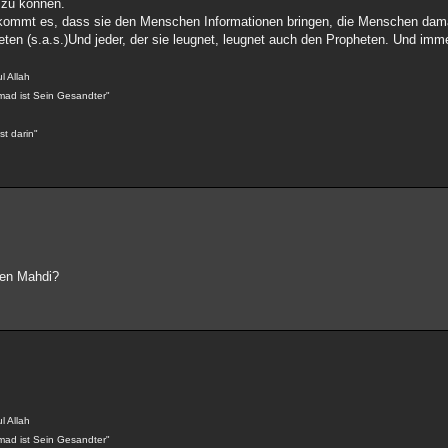
 zu können.
 kommt es, dass sie den Menschen Informationen bringen, die Menschen dam
en (s.a.s.)Und jeder, der sie leugnet, leugnet auch den Propheten. Und immer
l Allah
mad ist Sein Gesandter"
st darin"
eten Mahdi?
l Allah
mad ist Sein Gesandter"