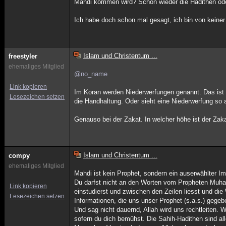
Mahdi kommen wird? Schon wieder die Hadithen oder
Ich habe doch schon mal gesagt, ich bin von keiner
Islam und Christentum ...
freestyler
ehemaliges Mitglied
@no_name
Link kopieren
Im Koran werden Niederwerfungen genannt. Das ist m
Lesezeichen setzen
die Handhaltung. Oder sieht eine Niederwerfung so a
Genauso bei der Zakat. In welcher höhe ist der Zaka
Islam und Christentum ...
compy
ehemaliges Mitglied
Mahdi ist kein Prophet, sondern ein auserwählter Ima
Du darfst nicht an den Worten vom Propheten Muham
Link kopieren
einstudierst und zwischen den Zeilen liesst und die 
Lesezeichen setzen
Informationen, die uns unser Prophet (s.a.s.) gegeb
Und sag nicht dauernd, Allah wird uns rechtleiten. 
sofern du dich bemühst. Die Sahih-Hadithen sind al