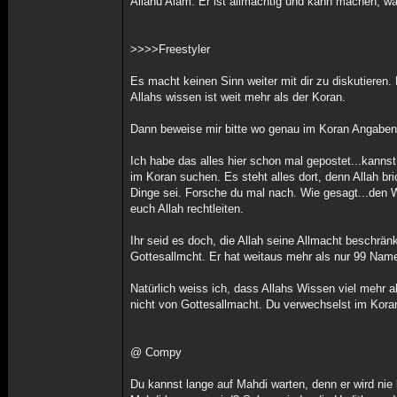
Allahu Alam. Er ist allmächtig und kann machen, was
>>>>Freestyler
Es macht keinen Sinn weiter mit dir zu diskutieren
Allahs wissen ist weit mehr als der Koran.
Dann beweise mir bitte wo genau im Koran Angaben 
Ich habe das alles hier schon mal gepostet...kannst
im Koran suchen. Es steht alles dort, denn Allah bri
Dinge sei. Forsche du mal nach. Wie gesagt...den W
euch Allah rechtleiten.
Ihr seid es doch, die Allah seine Allmacht beschr
Gottesallmcht. Er hat weitaus mehr als nur 99 Nam
Natürlich weiss ich, dass Allahs Wissen viel mehr a
nicht von Gottesallmacht. Du verwechselst im Kora
@ Compy
Du kannst lange auf Mahdi warten, denn er wird nie