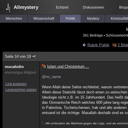
Allmystery
Echtzeit
Diskussionen
Blogs
Menschen
Wissenschaft
Politik
Mystery
Kriminalfäl
361 Beiträge
▪ Schlüsselwört
Rubrik Politik
2 Bild
Seite 14 von 19
Islam und Christentum ...
mucahidin
ehemaliges Mitglied
@no_name
Link kopieren
Wenn Allah deine Sekte rechtleitet, warum vertrete
Lesezeichen setzen
Allein diese Statistik lässt doch einen zu wünschen
Ideologie nicht z.B. im 15 Jahrhundert. Das heißt d
das Osmanische Reich welches 600 jahre lang regier
in Palestina, Tschetschenien, Irak und alle anderen 
entsand ist die richtige. Masallah deshalb sind es so
"...Wir schleudern die Wahrheit gegen die Lüge, und sie zerschmett