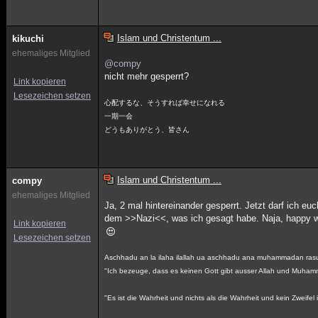
Islam und Christentum ...
kikuchi
ehemaliges Mitglied
@compy
nicht mehr gesperrt?
Link kopieren
Lesezeichen setzen
心配するな、そうすれば幸せになれる
一期一会
どうもありがとう、皆さん
Islam und Christentum ...
compy
ehemaliges Mitglied
Ja, 2 mal hintereinander gesperrt. Jetzt darf ich e
dem >>Nazi<<, was ich gesagt habe. Naja, happy wur
Link kopieren
Lesezeichen setzen
Aschhadu an la ilaha ilallah ua aschhadu ana muhammadan rasu
"Ich bezeuge, dass es keinen Gott gibt ausser Allah und Muham
"Es ist die Wahrheit und nichts als die Wahrheit und kein Zweifel i