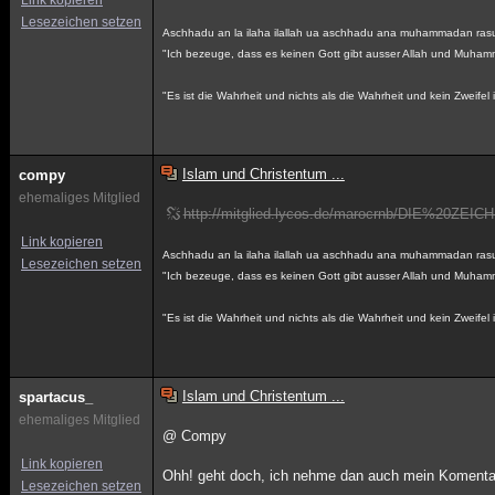
Link kopieren
Lesezeichen setzen
Aschhadu an la ilaha ilallah ua aschhadu ana muhammadan rasu
"Ich bezeuge, dass es keinen Gott gibt ausser Allah und Muham
"Es ist die Wahrheit und nichts als die Wahrheit und kein Zweifel i
Islam und Christentum ...
compy
ehemaliges Mitglied
http://mitglied.lycos.de/marocrnb/DIE%2
Link kopieren
Aschhadu an la ilaha ilallah ua aschhadu ana muhammadan rasu
Lesezeichen setzen
"Ich bezeuge, dass es keinen Gott gibt ausser Allah und Muham
"Es ist die Wahrheit und nichts als die Wahrheit und kein Zweifel i
Islam und Christentum ...
spartacus_
ehemaliges Mitglied
@ Compy
Link kopieren
Ohh! geht doch, ich nehme dan auch mein Komenta
Lesezeichen setzen