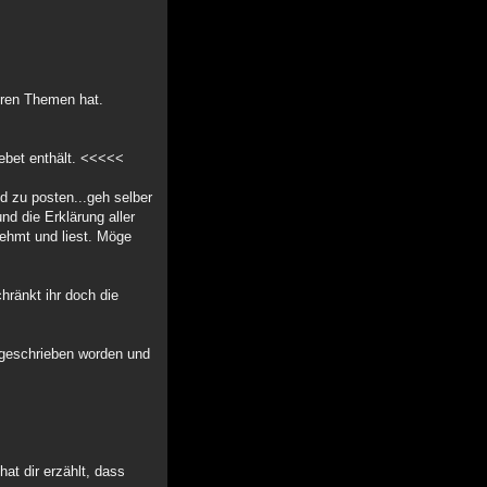
deren Themen hat.
ebet enthält. <<<<<
nd zu posten...geh selber
nd die Erklärung aller
nehmt und liest. Möge
hränkt ihr doch die
M geschrieben worden und
at dir erzählt, dass