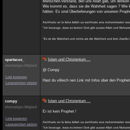
Menschen-Verstand, den uns Allah gab, um denken
Wie kommt es, dass sie die Wahrheit sagen ? Wie
hätten. Es sind Überlieferungen von unserem Prophet
Aschhadu an la ilaha ilallah ua aschhadu ana muhammadan rasu
"Ich bezeuge, dass es keinen Gott gibt ausser Allah und Muham
"Es ist die Wahrheit und nichts als die Wahrheit und kein Zweifel i
Islam und Christentum ...
spartacus_
ehemaliges Mitglied
@ Compy
Link kopieren
Hast du villeich nen Link mit Infos über den Proph
Lesezeichen setzen
Islam und Christentum ...
compy
ehemaliges Mitglied
Er ist kein Prophet !
Link kopieren
Aschhadu an la ilaha ilallah ua aschhadu ana muhammadan rasu
Lesezeichen setzen
"Ich bezeuge, dass es keinen Gott gibt ausser Allah und Muham