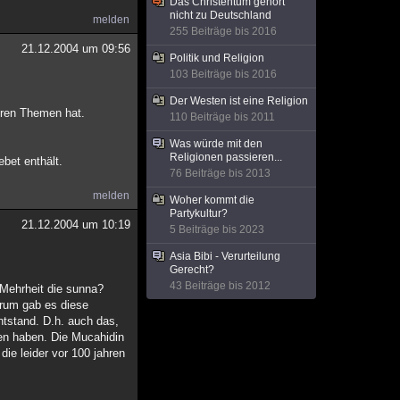
Das Christentum gehört
nicht zu Deutschland
melden
255 Beiträge bis 2016
21.12.2004 um 09:56
Politik und Religion
103 Beiträge bis 2016
Der Westen ist eine Religion
deren Themen hat.
110 Beiträge bis 2011
Was würde mit den
Religionen passieren...
bet enthält.
76 Beiträge bis 2013
melden
Woher kommt die
Partykultur?
21.12.2004 um 10:19
5 Beiträge bis 2023
Asia Bibi - Verurteilung
Gerecht?
43 Beiträge bis 2012
 Mehrheit die sunna?
warum gab es diese
ntstand. D.h. auch das,
ten haben. Die Mucahidin
die leider vor 100 jahren