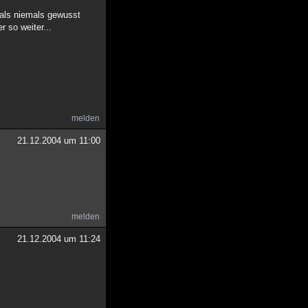
als niemals gewusst
 so weiter...
melden
21.12.2004 um 11:00
melden
21.12.2004 um 11:24