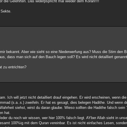
 die Gelehrten. Das widerpspricht mal wieder dem Koran!!!!
 Sekte.
ir bekannt. Aber wie sieht so eine Niederwerfung aus? Muss die Stirn den B
us, dass man sich auf den Bauch legen soll? Es wird nicht detailliert genannt
t zu entrichten?
m. Ich will jetzt nicht detailliert drauf eingehen. Er wird erscheinen, wenn d
mad (s.a..s.) zweifeln. Er hat es gesagt, dies belegen Hadithe. Und wenn 
Wahrheit siehst, wirst du daran glaube. Wieso sollten die Hadithe falsch sein 
en hat.
Weder du noch wir wissen, wer hier 100% falsch liegt. AYber Allah sieht in uns
lesamt 100%ig mit dem Quran vereinbar. Es ist nicht einfaches Lesen, sonde