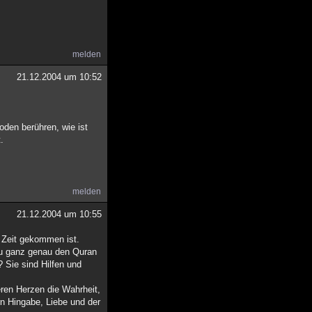
melden
21.12.2004 um 10:52
oden berühren, wie ist
.
melden
21.12.2004 um 10:55
ie Zeit gekommen ist.
du ganz genau den Quran
? Sie sind Hilfen und
eren Herzen die Wahrheit,
rn Hingabe, Liebe und der