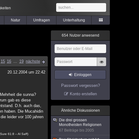
keiten
Natur
Umfragen
Unterhaltung
6
5
4
Nutzer anwesend
15
16
...
19
nächste
20.12.2004 um 22:42
Einloggen
Passwort vergessen?
Konto erstellen
 Mehrheit die sunna?
warum gab es diese
ntstand. D.h. auch das,
Ähnliche Diskussionen
ten haben. Die Mucahidin
die leider vor 100 jahren
Die drei grossen
Monotheisten Religionen
67 Beiträge bis 2005
(Sure 61:8 – Al Saff)