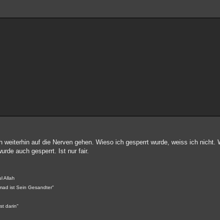
uch weiterhin auf die Nerven gehen. Wieso ich gesperrt wurde, weiss ich nicht
de auch gesperrt. Ist nur fair.
l Allah
mad ist Sein Gesandter"
st darin"