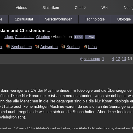
Videos
Statistiken
Chat
Wiki
Neuig
2
le
Spiritualität
Verschwörungen
Technologie
Ufologie
Islam und Christentum ...
er:
Islam
,
Christentum
,
Glauben
▪ Abonnieren:
Feed
E-Mail
er
Beobachten
Antworten
Suchen
Infos
vorherige
1
...
4
12
13
14
n dann weniger als 1% der Muslime diese Irre Ideologie und die Überwiegende
 übrig. Diese Nur-Koran sekte ist auch neu entstanden, wenn sie richtig ist 
ann das alle Menschen in die Irre gegangen sind bis die Nur Koran Ideologie e
t hatte auch keine richtigen Muslime waren, da sie sich an die Sunna gehal
sind auch Irregehende weil sie sich an die Sunna halten. Aber deine Ideologie 
viele(Ironisch).
ert sie..." (Sure 21:18 – Al Anbia'); und sie helfen, dass Allahs Licht vollends ausgebreitet wird 