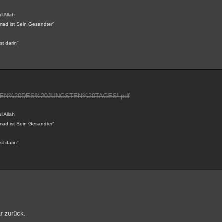
l Allah
mad ist Sein Gesandter"
st darin"
0ZEICHEN%20DES%20JUNGSTEN%20TAGES!.pdf
l Allah
mad ist Sein Gesandter"
st darin"
r zurück.