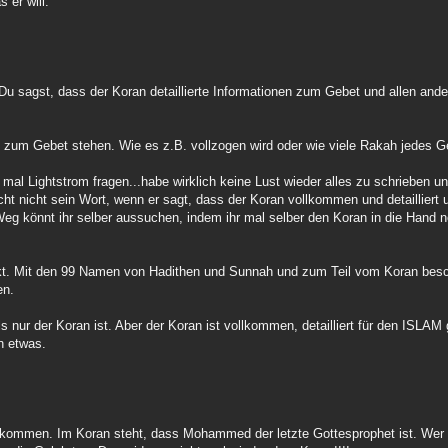
 er will.
. Du sagst, dass der Koran detaillierte Informationen zum Gebet und allen an
zum Gebet stehen. Wie es z.B. vollzogen wird oder wie viele Rakah jedes G
 mal Lightstrom fragen...habe wirklich keine Lust wieder alles zu schrieben u
cht nicht sein Wort, wenn er sagt, dass der Koran vollkommen und detailliert u
eg könnt ihr selber aussuchen, indem ihr mal selber den Koran in die Hand 
änkt. Mit den 99 Namen von Hadithen und Sunnah und zum Teil vom Koran besc
en.
ls nur der Koran ist. Aber der Koran ist vollkommen, detailliert für den ISLA
n etwas.
 kommen. Im Koran steht, dass Mohammed der letzte Gottesprophet ist. Wer h