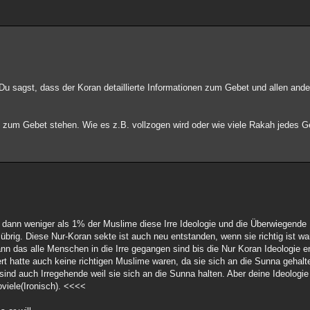
. Du sagst, dass der Koran detaillierte Informationen zum Gebet und allen an
zum Gebet stehen. Wie es z.B. vollzogen wird oder wie viele Rakah jedes Ge
n dann weniger als 1% der Muslime diese Irre Ideologie und die Überwiegende
 übrig. Diese Nur-Koran sekte ist auch neu entstanden, wenn sie richtig ist 
ann das alle Menschen in die Irre gegangen sind bis die Nur Koran Ideologie e
t hatte auch keine richtigen Muslime waren, da sie sich an die Sunna gehal
sind auch Irregehende weil sie sich an die Sunna halten. Aber deine Ideologie 
oviele(Ironisch). <<<<